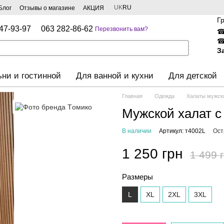
UK
RU
Блог
Отзывы о магазине
АКЦИЯ
Г
47-93-97
063 282-86-62
Перезвонить вам?
З
ьни и гостинной
Для ванной и кухни
Для детской
Главная
Одежда
Халаты мужск
Мужской халат с
В наличии
Артикул: т4002L
Ост
1 250 грн
1 499 
Размеры
L
XL
2XL
3XL