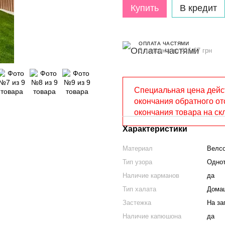
Купить
В кредит
ОПЛАТА ЧАСТЯМИ
3 платежа по 416.67 грн
Специальная цена дейс
окончания обратного от
окончания товара на ск
Характеристики
Материал
Велс
Тип узора
Одно
Наличие карманов
да
Тип халата
Дома
Застежка
На за
Наличие капюшона
да