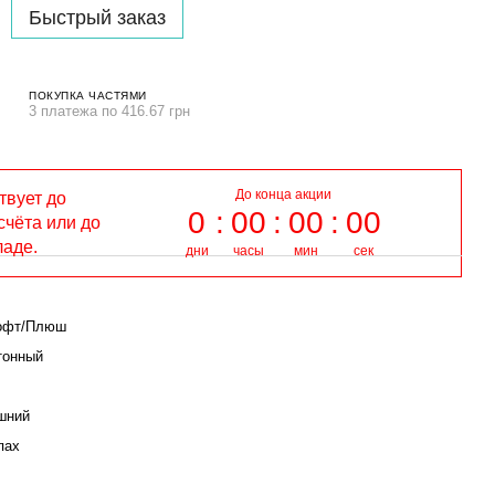
Быстрый заказ
ПОКУПКА ЧАСТЯМИ
3 платежа по 416.67 грн
До конца акции
твует до
0
00
00
00
счёта или до
ладе.
дни
часы
мин
сек
офт/Плюш
тонный
шний
пах