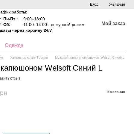
Вход
Желания
рафик работы:
☎
Пн-Пт :
9:00–18:00
Мой заказ
☎
Сб:
11:00–14:00 - дежурный режим
аказы через корзину 24/7
Одежда
ие
Халаты мужские Tомико
Мужской халат с капюшоном Welsoft Синий L
 капюшоном Welsoft Синий L
авить отзыв
грн
В желания