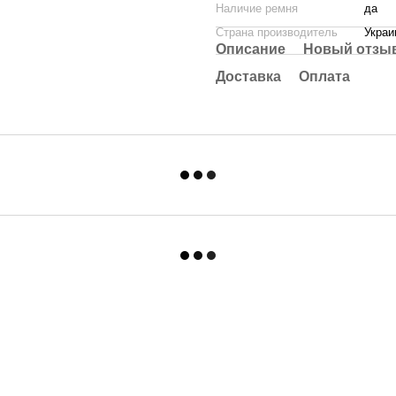
Наличие ремня
да
Страна производитель
Украи
Описание
Новый отзыв
Доставка
Оплата
Каталог
Клиентам
Для спальни и гостинной
Вход в личный кабинет
Для ванной и кухни
О нас
Для детской
Оплата и доставка