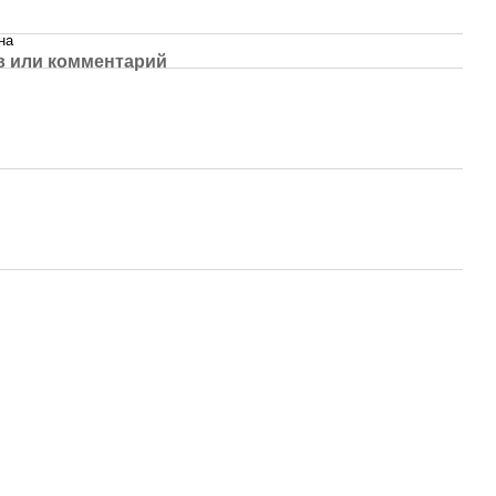
на
 или комментарий
Контактная информация
063 260-80-46
Точка самовывоза (по
предварительному заказу): Киев,
063 247-93-97
ул. Васильковская, д. №3 метро
"Голосеевская"