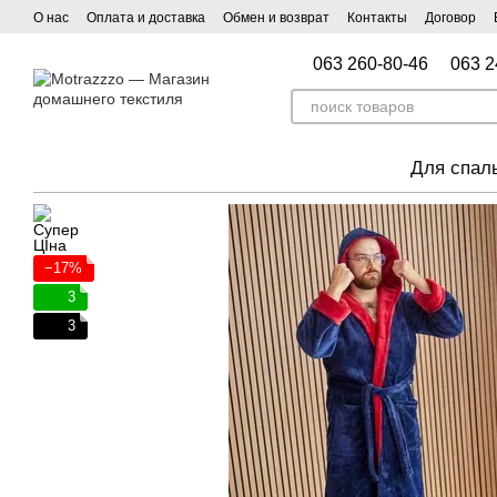
Перейти к основному контенту
О нас
Оплата и доставка
Обмен и возврат
Контакты
Договор
063 260-80-46
063 2
Для спал
−17%
3
3