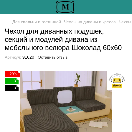
Для спальни и гостинной
Чехлы на диваны и кресла
Чехлы 
Чехол для диванных подушек,
секций и модулей дивана из
мебельного велюра Шоколад 60х60
Артикул:
91620
Оставить отзыв
−29%
3
3