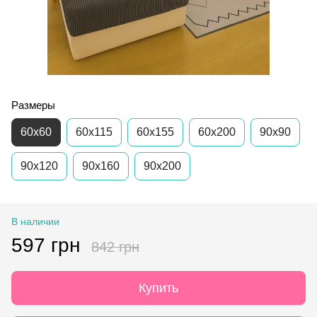
Размеры
60х60
60х115
60х155
60х200
90x90
90х120
90x160
90x200
В наличии
597 грн
842 грн
Купить