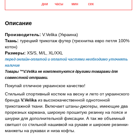
дни
часы
мин
сек
Описание
Производитель:
V.Velika (Украина)
Ткань:
турецкий трикотаж футер (трехнитка евро петля 100%
котон)
Размеры:
XS/S, M/L, XL/XXL
перед онлайн-оплатой и оплатой частями необходимо уточнять
наличие
Товары ™V.Velika не комплектуются другими товарами для
совместной отправки.
Покупай отличное украинское качество!
Стильный спортивный костюм на весну и лето от украинского
бренда
V.Velika
из высококачественной однотонной
трикотажной ткани. Включает штаны-джогеры, имеющие два
прорезных кармана, широкую прошитую резинку на поясе и
шнурки для дополнительной фиксации. А так же объемный
свитшот со стильной нашивкой на рукаве и широкие резинки-
манжеты на рукавах и низа кофты.