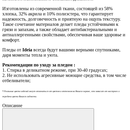
Изготовлены из современной ткани, состоящей из 58%
хлопка, 32% акрила и 10% полиэстера, что гарантирует
надежность, долговечность и приятную на ощупь текстуру.
Такое сочетание материалов делает пледы устойчивыми к
грязи и запахам, а также обладает антибактериальными и
антиаллергенными свойствами, обеспечивая ваше здоровье и
комфорт.
Пледы от
Ideia
всегда будут вашими верными спутниками,
даря моменты тепла и уюта.
Рекомендации по уходу за пледом :
1. Стирка в деликатном режиме, при 30-40 градусах;
2. Не использовать агресивные моющие средства, в том числе
отбеливатели;
*
Реальные цвета изделий могут отличаться от цветов и оттенков на Вашем экране, это зависит от настроек и
передачи цвета Вашего гаджета.
Описание