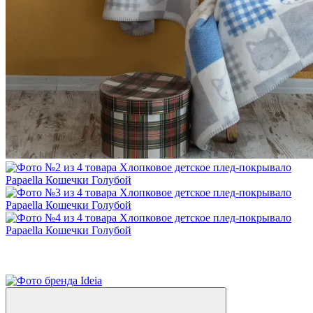
−20%
3
3