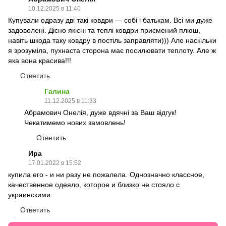
10.12.2025 в 11:40
Купували одразу дві такі ковдри — собі і батькам. Всі ми дуже
задоволені. Дісно якісні та теплі ковдри приємений плюш,
навіть шкода таку ковдру в постіль заправляти))) Але наскільки
я зрозуміла, пухнаста сторона має посилювати теплоту. Але ж
яка вона красива!!!
Ответить
Галина
11.12.2025 в 11:33
Абрамович Онелія, дуже вдячні за Ваш відгук!
Чекатимемо нових замовлень!
Ответить
Ира
17.01.2022 в 15:52
купила его - и ни разу не пожалела. Однозначно классное,
качественное одеяло, которое и близко не стояло с
украинскими.
Ответить