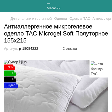
Для спальни и гостинной
Одеяла
Одеяла TAC
Антиаллерг
Антиаллергенное микрогелевое
одеяло TAC Microgel Soft Полуторное
155х215
Артикул:
p-18084222
2 отзыва
−9%
4
4
Видео