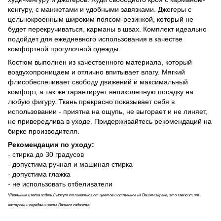
кенгуру, с манжетами и удобными завязками. Джогеры с
цельнокроенным широким поясом-резинкой, который не
будет перекручиваться, карманы в швах. Комплект идеально
подойдет для ежедневного использования в качестве
комфортной прогулочной одежды.
Костюм выполнен из качественного материала, который
воздухопроницаем и отлично впитывает влагу. Мягкий
флисобеспечивает свободу движений и максимальный
комфорт, а так же гарантирует великолепную посадку на
любую фигуру. Ткань прекрасно показывает себя в
использовании - приятна на ощупь, не выгорает и не линяет,
не привередлива в уходе. Придерживайтесь рекомендаций на
бирке производителя.
Рекомендации по уходу:
- стирка до 30 градусов
- допустима ручная и машиная стирка
- допустима глажка
- не использовать отбеливатели
*
Реальные цвета изделий могут отличаться от цветов и оттенков на Вашем экране, это зависит от
настроек и передачи цвета Вашего гаджета.