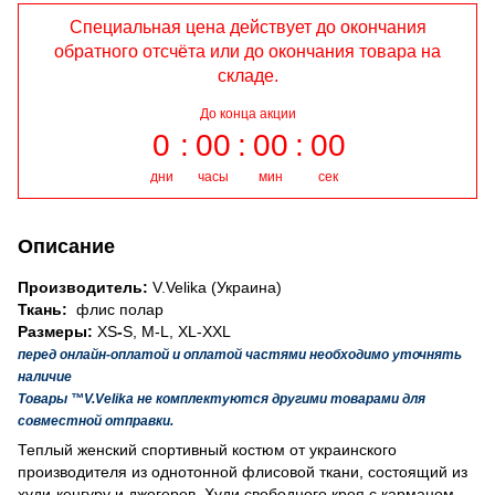
Специальная цена действует до окончания
обратного отсчёта или до окончания товара на
складе.
До конца акции
0
00
00
00
дни
часы
мин
сек
Описание
Производитель:
V.Velika (Украина)
Ткань:
флис полар
Размеры:
XS
-
S, M-L, XL-XXL
перед онлайн-оплатой и оплатой частями необходимо уточнять
наличие
Товары ™V.Velika не комплектуются другими товарами для
совместной отправки.
Теплый женский спортивный костюм от украинского
производителя из однотонной флисовой ткани, состоящий из
худи-кенгуру и джогеров. Худи свободного кроя с карманом-