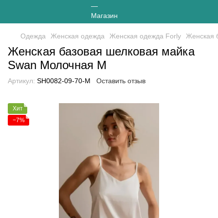
Одежда
Женская одежда
Женская одежда Forly
Женская 
Женская базовая шелковая майка
Swan Молочная M
Артикул:
SH0082-09-70-М
Оставить отзыв
Хит
−7%