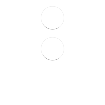
063 260-80-46
063 247-93-97
063 282-86-62
044 247-93-97
Контакты