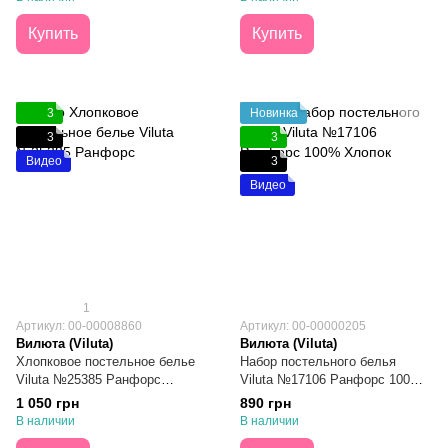
Купить
Купить
3
Новинка
3
3
Видео
3
Видео
1
Артикул: 00-00008860
Артикул: 00-00000205
Вилюта (Viluta)
Вилюта (Viluta)
Хлопковое постельное белье
Набор постельного белья
Viluta №25385 Ранфорс
Viluta №17106 Ранфорс 100%
Двуспальное
Хлопок Полуторный
1 050 грн
890 грн
В наличии
В наличии