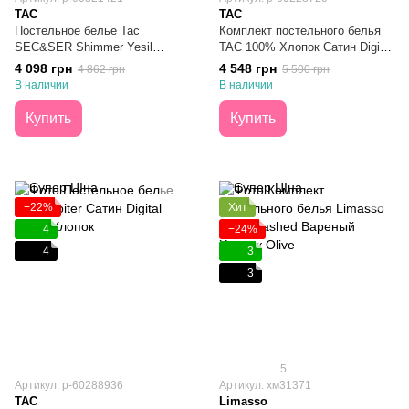
TAC
TAC
Постельное белье Тас
Комплект постельного белья
SEC&SER Shimmer Yesil
TAC 100% Хлопок Сатин Digital
Премиум Ранфорс Евро
Seraphina Red Евро
4 098 грн
4 548 грн
4 862 грн
5 500 грн
В наличии
В наличии
Купить
Купить
−22%
Хит
4
−24%
4
3
3
5
Артикул: p-60288936
Артикул: хм31371
TAC
Limasso