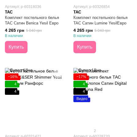
Артикул: р-60318036
Артикул: p-60326854
TAC
TAC
Комплект постельного белья
Комплект постельного белья
TAC Сатин Benica Yesil Евро
TAC Сатин Lumine YesilЕвро
4 265 грн
4 265 грн
5 040 грн
5 040 грн
В наличии
В наличии
Купить
Купить
−16%
−17%
4
4
4
4
Видео
2
Артикул: p-60321421
Артикул: p-60228720