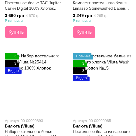
Постельное белье TAC Jupiter
Комплект постельного белья
Сатин Digital 100% Хлопок
Limasso Stonewashed Вареный
Полуторное
Хлопок Olive Евро
3 660 грн
3 249 грн
4 670 грн
4 265 грн
В наличии
В наличии
Купить
Купить
3
Новинка
3
3
Видео
3
Видео
Артикул: 00-00009893
Артикул: 00-00009985
Вилюта (Viluta)
Вилюта (Viluta)
Набор постельного белья
Постельное белье из вареного