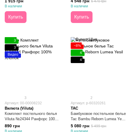
1 915 грн
4 548 грн
6 470 грн
В наличии
В наличии
Купить
Купить
3
−8%
3
4
Видео
4
3
2
Артикул: 00-00008232
Артикул: p-60320261
Вилюта (Viluta)
TAC
Комплект постельного белья
Бамбуковое постельное белье
Viluta №24344 Ранфорс 100%
Тас Bambu Reborn Lumea Yesil
Хлопок Полуторный
Евро
890 грн
5 080 грн
5 499 грн
В наличии
В наличии