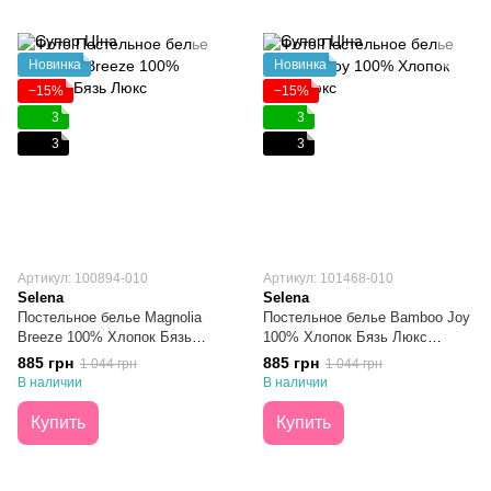
Новинка
Новинка
−15%
−15%
3
3
3
3
Артикул: 100894-010
Артикул: 101468-010
Selena
Selena
Постельное белье Magnolia
Постельное белье Bamboo Joy
Breeze 100% Хлопок Бязь
100% Хлопок Бязь Люкс
Люкс Полуторное
Полуторное
885 грн
885 грн
1 044 грн
1 044 грн
В наличии
В наличии
Купить
Купить