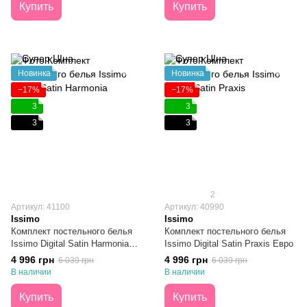
Купить
Купить
Новинка
Новинка
−17%
−17%
3
3
3
3
2
Артикул: 41100
Артикул: 40990
Issimo
Issimo
Комплект постельного белья
Комплект постельного белья
Issimo Digital Satin Harmonia
Issimo Digital Satin Praxis Евро
Евро
4 996 грн
4 996 грн
6 039 грн
6 039 грн
В наличии
В наличии
Купить
Купить