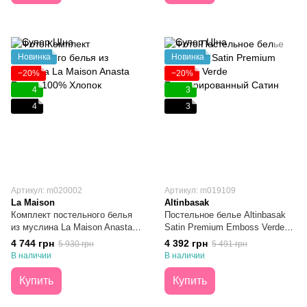
Новинка
Новинка
−20%
−20%
4
3
4
3
Артикул: m020002
Артикул: m019109
La Maison
Altinbasak
Комплект постельного белья
Постельное белье Altinbasak
из муслина La Maison Anasta
Satin Premium Emboss Verde
Forest 100% Хлопок Евро
Текстурированный Сатин Евро
4 744 грн
4 392 грн
5 930 грн
5 491 грн
В наличии
В наличии
Купить
Купить