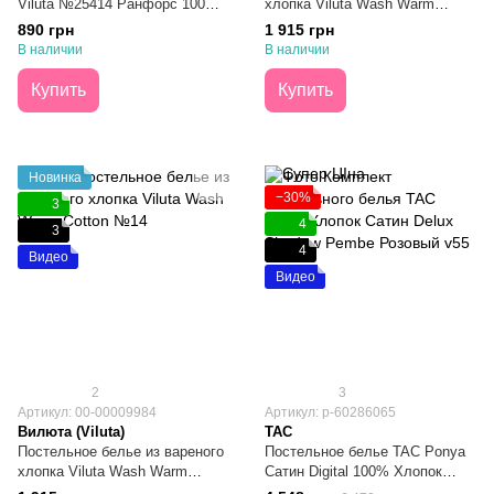
Viluta №25414 Ранфорс 100%
хлопка Viluta Wash Warm
Хлопок Полуторный
Cotton №15 Двухспальное
890 грн
1 915 грн
В наличии
В наличии
Купить
Купить
Новинка
−30%
3
4
3
4
Видео
Видео
2
3
Артикул: 00-00009984
Артикул: p-60286065
Вилюта (Viluta)
TAC
Постельное белье из вареного
Постельное белье TAC Ponya
хлопка Viluta Wash Warm
Сатин Digital 100% Хлопок
Cotton №14 Двухспальное
Евро