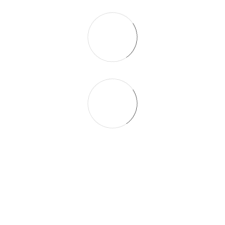
063 260-80-46
063 247-93-97
063 282-86-62
044 247-93-97
Контакты