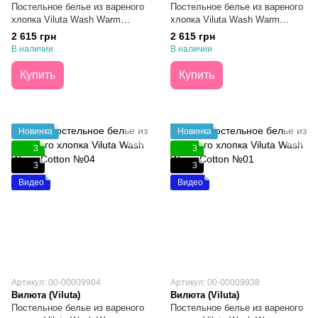
Постельное белье из вареного
Постельное белье из вареного
хлопка Viluta Wash Warm
хлопка Viluta Wash Warm
Cotton №11 Семейное
Cotton №05 Семейное
2 615 грн
2 615 грн
В наличии
В наличии
Купить
Купить
Новинка
Новинка
3
3
3
3
Видео
Видео
Артикул: 00-00009904
Артикул: 00-00009938
Вилюта (Viluta)
Вилюта (Viluta)
Постельное белье из вареного
Постельное белье из вареного