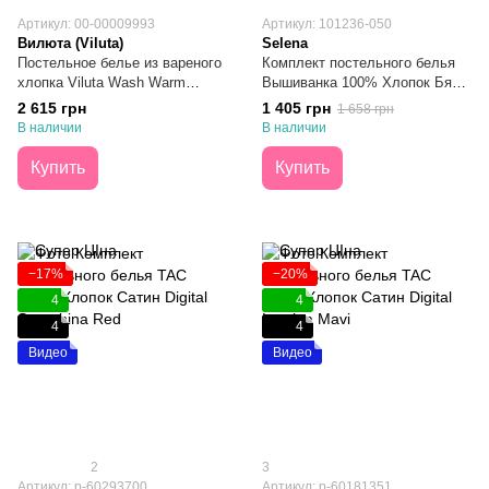
Артикул: 00-00009993
Артикул: 101236-050
Вилюта (Viluta)
Selena
Постельное белье из вареного
Комплект постельного белья
хлопка Viluta Wash Warm
Вышиванка 100% Хлопок Бязь
Cotton №09 Семейное
Люкс Семейный
2 615 грн
1 405 грн
1 658 грн
В наличии
В наличии
Купить
Купить
−17%
−20%
4
4
4
4
Видео
Видео
2
3
Артикул: p-60293700
Артикул: p-60181351