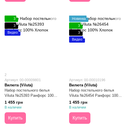
3
Новинка
3
3
Видео
3
Видео
2
Артикул: 00-00009801
Артикул: 00-00010196
Вилюта (Viluta)
Вилюта (Viluta)
Набор постельного белья
Набор постельного белья
Viluta №25393 Ранфорс 100%
Viluta №26454 Ранфорс 100%
Хлопок Семейный
Хлопок Семейный
1 455 грн
1 455 грн
В наличии
В наличии
Купить
Купить