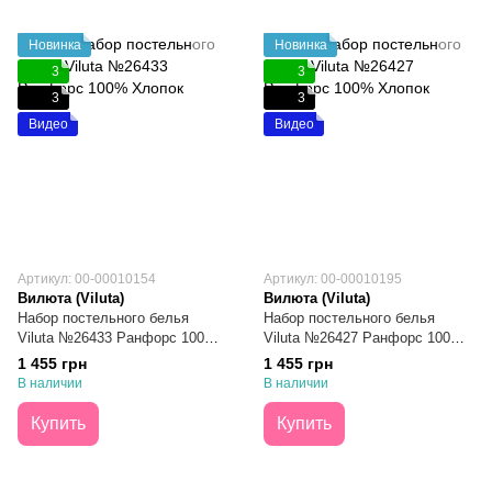
Новинка
Новинка
3
3
3
3
Видео
Видео
Артикул: 00-00010154
Артикул: 00-00010195
Вилюта (Viluta)
Вилюта (Viluta)
Набор постельного белья
Набор постельного белья
Viluta №26433 Ранфорс 100%
Viluta №26427 Ранфорс 100%
Хлопок Семейный
Хлопок Семейный
1 455 грн
1 455 грн
В наличии
В наличии
Купить
Купить