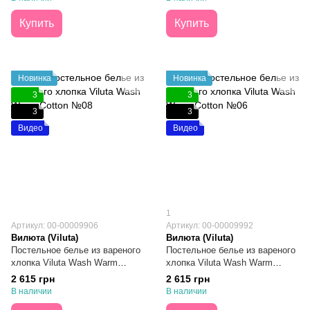
Купить
Купить
Новинка
Новинка
3
3
3
3
Видео
Видео
1
Артикул: 00-00009906
Артикул: 00-00009992
Вилюта (Viluta)
Вилюта (Viluta)
Постельное белье из вареного
Постельное белье из вареного
хлопка Viluta Wash Warm
хлопка Viluta Wash Warm
Cotton №08 Семейное
Cotton №06 Семейное
2 615 грн
2 615 грн
В наличии
В наличии