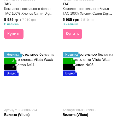
TAC
TAC
Комплект постельного белья
Комплект постельного белья
TAC 100% Хлопок Сатин Digital
TAC 100% Хлопок Сатин Digital
Seraphina Red Семейный
Lumina Mavi Семейный
5 985 грн
5 985 грн
7 210 грн
7 510 грн
В наличии
В наличии
Купить
Купить
Новинка
Новинка
3
3
3
3
Видео
Видео
Артикул: 00-00009994
Артикул: 00-00009905
Вилюта (Viluta)
Вилюта (Viluta)