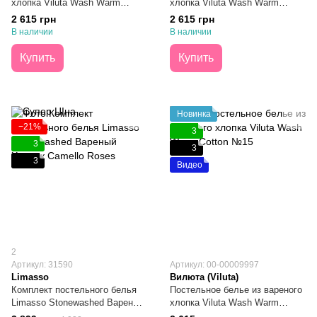
хлопка Viluta Wash Warm
хлопка Viluta Wash Warm
Cotton №04 Семейное
Cotton №01 Семейное
2 615 грн
2 615 грн
В наличии
В наличии
Купить
Купить
Новинка
−21%
3
3
3
3
Видео
2
Артикул: 31590
Артикул: 00-00009997
Limasso
Вилюта (Viluta)
Комплект постельного белья
Постельное белье из вареного
Limasso Stonewashed Вареный
хлопка Viluta Wash Warm
Хлопок Camello Roses
Cotton №15 Семейное