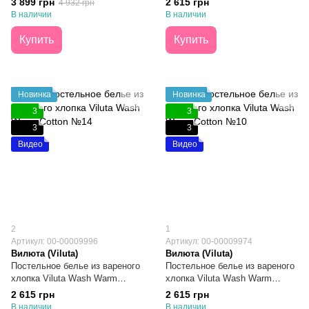
3 899 грн
2 615 грн
4 932 грн
Семейный
В наличии
В наличии
Купить
Купить
Новинка
Новинка
3
3
3
3
Видео
Видео
2
1
Артикул: 00-00009996
Артикул: 00-00009974
Вилюта (Viluta)
Вилюта (Viluta)
Постельное белье из вареного
Постельное белье из вареного
хлопка Viluta Wash Warm
хлопка Viluta Wash Warm
Cotton №14 Семейное
Cotton №10 Семейное
2 615 грн
2 615 грн
В наличии
В наличии