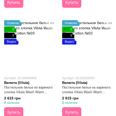
Купить
Купить
Новинка
Новинка
3
3
3
3
Видео
Видео
Артикул: 00-00009966
Артикул: 00-00009965
Вилюта (Viluta)
Вилюта (Viluta)
Постельное белье из вареного
Постельное белье из вареного
хлопка Viluta Wash Warm
хлопка Viluta Wash Warm
Cotton №03 Семейное
Cotton №02 Семейное
2 615 грн
2 615 грн
В наличии
В наличии
Купить
Купить