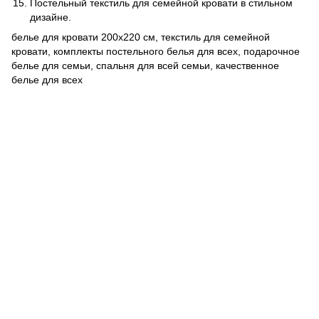
Постельный текстиль для семейной кровати в стильном
дизайне.
белье для кровати 200x220 см, текстиль для семейной
кровати, комплекты постельного белья для всех, подарочное
белье для семьи, спальня для всей семьи, качественное
белье для всех
063 260-80-46
063 247-93-97
063 282-86-62
044 247-93-97
Контакты
Полная версия сайта
© 2014—2026
Motrazzzo — Уютный магазин домашнего текстиля
UK
RU