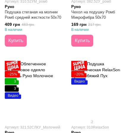
Артикул: 310.52УМ_ромб
Артикул: 382.52У_ромб
Руно
Руно
Подушка стеганая на молнии
Чехол на подушку Ромб
Ромб средней жесткости 50х70
Микрофибра 50х70
409 грн
169 грн
483 грн
217 грн
В наличии
В наличии
Купить
Купить
−25%
−20%
3
Видео
3
Видео
2
Артикул: 321.52СЛКУ_Молочний
Артикул: 310RelaxSon
Руно
Руно