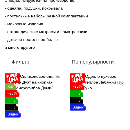
Специализируются на производстве:
- одеяла, подушки, покрывала
- постельные наборы разной комплектации
- махровые изделия
- ортопедические матрасы и наматрасники
- детское постельное белье
и много другого
Фильтр
По популярности
Хит
−20%
−25%
3
3
3
3
Видео
Видео