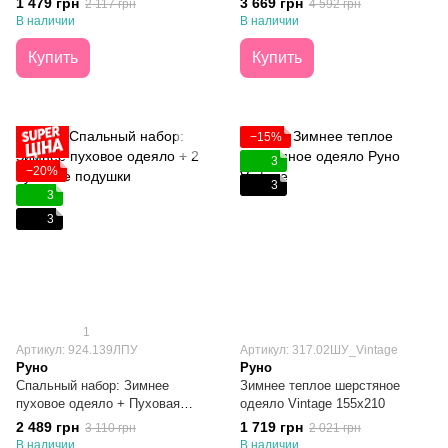
1 479 грн
3 669 грн
2 117 грн
4 592 грн
В наличии
В наличии
Купить
Купить
−15%
3
−20%
3
3
3
1
Артикул: 924.139ЛПУ
Артикул: 317.02ШУ_Vintage
Руно
Руно
Спальный набор: Зимнее
Зимнее теплое шерстяное
пуховое одеяло + Пуховая
одеяло Vintage 155х210
подушка 140х205 + 50х70
2 489 грн
1 719 грн
3 110 грн
2 021 грн
В наличии
В наличии