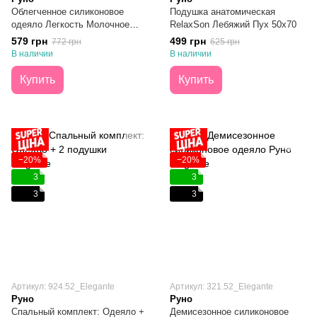
Облегченное силиконовое
Подушка анатомическая
одеяло Легкость Молочное
RelaxSon Лебяжий Пух 50х70
140х205
579 грн
499 грн
772 грн
625 грн
В наличии
В наличии
Купить
Купить
−20%
−20%
3
3
3
3
Артикул: 924.52_Elegante
Артикул: 321.52_Elegante
Руно
Руно
Спальный комплект: Одеяло +
Демисезонное силиконовое