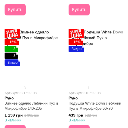
Купить
Купить
−15%
−16%
3
Видео
3
Видео
3
1
Артикул: 321.52ЛПУ
Артикул: 310.52ЛПУ
Руно
Руно
Зимнее одеяло Лебяжий Пух в
Подушка White Down Лебяжий
Микрофибре 140х205
Пух в Микрофибре 50х70
1 159 грн
439 грн
1 361 грн
522 грн
В наличии
В наличии