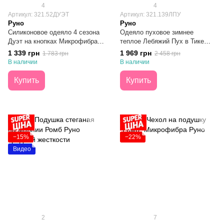
4
4
Артикул: 321.52ДУЭТ
Артикул: 321.139ЛПУ
Руно
Руно
Силиконовое одеяло 4 сезона
Одеяло пуховое зимнее
Дуэт на кнопках Микрофибра
теплое Лебяжий Пух в Тике
Деми/ Зима 140х205
140х205
1 339 грн
1 969 грн
1 783 грн
2 458 грн
В наличии
В наличии
Купить
Купить
−15%
−22%
Видео
2
7