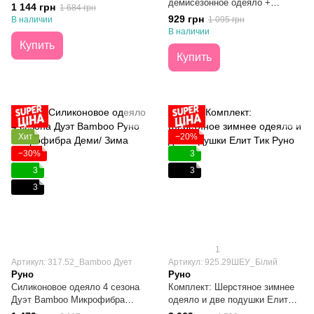
демисезонное одеяло +
1 144 грн
1 684 грн
подушка Bamboo Style 105х140
929 грн
В наличии
1 095 грн
В наличии
Купить
Купить
Хит
−20%
−30%
3
3
3
3
1
Артикул: 317.52_Bamboo Дует
Артикул: 925.29ШЕУ_Білий
Руно
Руно
Силиконовое одеяло 4 сезона
Комплект: Шерстяное зимнее
Дуэт Bamboo Микрофибра
одеяло и две подушки Елит
Деми/ Зима 155х210
Тик 200х220 + 50х70