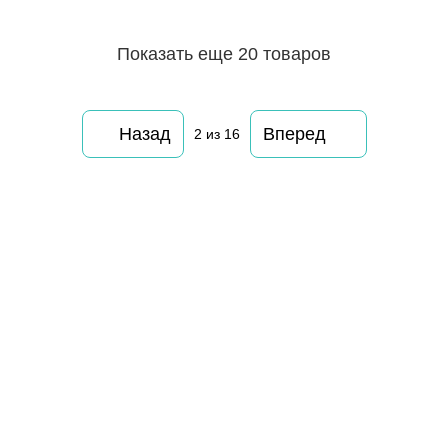
Показать еще 20 товаров
Назад
Вперед
2
из 16
063 260-80-46
063 247-93-97
063 282-86-62
044 247-93-97
Контакты
Полная версия сайта
© 2014—2026
Motrazzzo — Уютный магазин домашнего текстиля
UK
RU