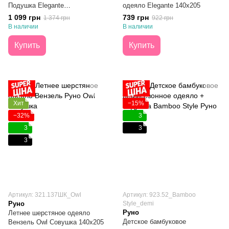
Подушка Elegante
одеяло Elegante 140х205
140х205+50х70
1 099 грн
739 грн
1 374 грн
922 грн
В наличии
В наличии
Купить
Купить
Хит
−15%
−32%
3
3
3
3
Артикул: 321.137ШК_Owl
Артикул: 923.52_Bamboo
Руно
Style_demi
Руно
Летнее шерстяное одеяло
Детское бамбуковое
Вензель Owl Совушка 140х205