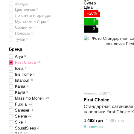
Звезды
0
Цветочный
0
−20%
Логотипы и Бренды
0
3
Мультики и Игры
0
Сердечки
0
3
Полоска
0
Тучки
0
Бренд
Arya
8
First Choice
14
Ideia
7
Iris Home
3
Istanbul
8
Karna
1
Kayra
8
Артикул: m018743
Massimo Monelli
18
First Choice
Pupilla
10
Стандартная сатиновая 
Saheser
1
наволочки First Choice 
Selena
12
1 493 грн
1 867 грн
Sikel​​​​​​​
5
В наличии
SoundSleep
2
25