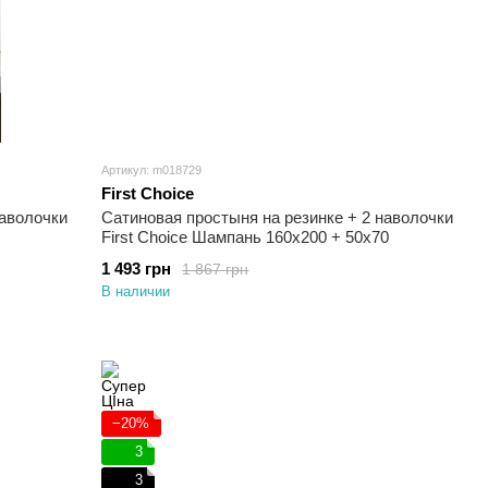
Артикул: m018729
First Choice
наволочки
Сатиновая простыня на резинке + 2 наволочки
First Choice Шампань 160х200 + 50х70
1 493 грн
1 867 грн
В наличии
−20%
3
3