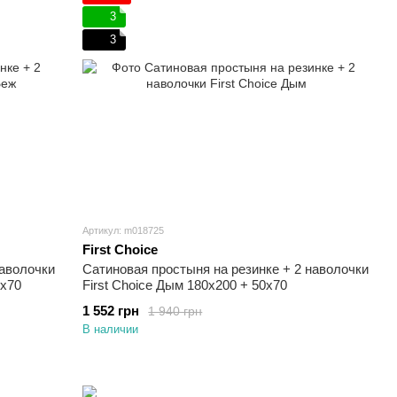
3
3
Артикул: m018725
First Choice
наволочки
Сатиновая простыня на резинке + 2 наволочки
0х70
First Choice Дым 180х200 + 50х70
1 552 грн
1 940 грн
В наличии