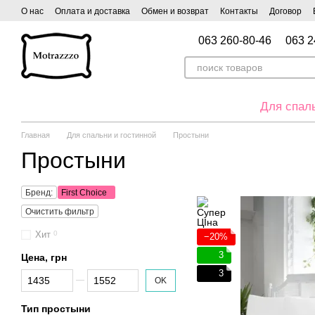
Перейти к основному контенту
О нас
Оплата и доставка
Обмен и возврат
Контакты
Договор
063 260-80-46
063 2
Для спал
Главная
Для спальни и гостинной
Простыни
Простыни
Бренд:
First Choice
Очистить фильтр
Хит
0
−20%
3
Цена, грн
3
От Цена, грн
До Цена, грн
OK
Тип простыни