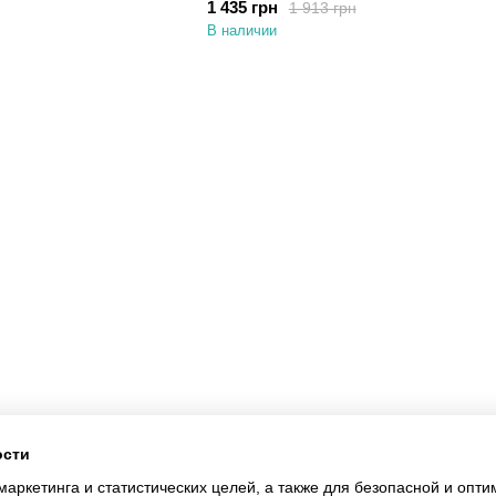
1 435 грн
1 913 грн
В наличии
Каталог
Клиентам
Для спальни и гостинной
Вход в личный кабинет
Для ванной и кухни
О нас
Для детской
Оплата и доставка
Одежда
Обмен и возврат
Контакты
Договор
Блог
Отзывы о магазине
АКЦИЯ
ости
Мы в соцсетях
маркетинга и статистических целей, а также для безопасной и опт