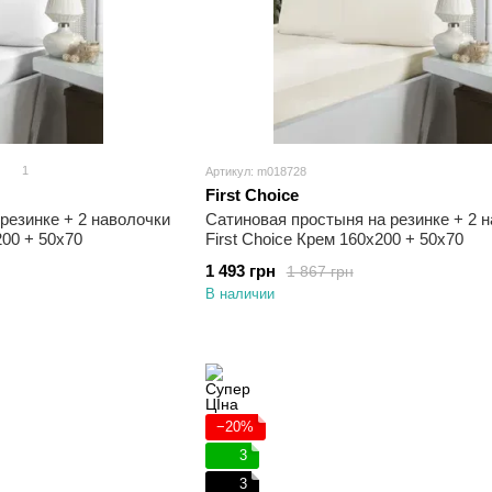
1
Артикул: m018728
First Choice
резинке + 2 наволочки
Сатиновая простыня на резинке + 2 
200 + 50х70
First Choice Крем 160х200 + 50х70
1 493 грн
1 867 грн
В наличии
−20%
3
3