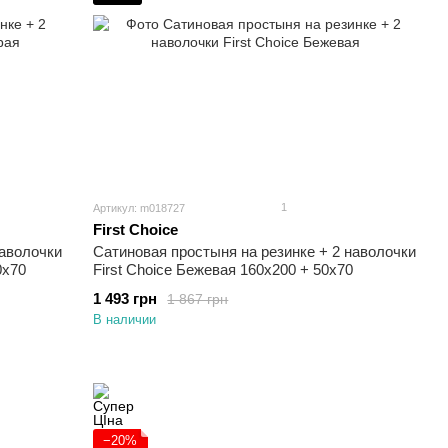
1
Артикул: m018727
First Choice
наволочки
Сатиновая простыня на резинке + 2 наволочки
0х70
First Choice Бежевая 160х200 + 50х70
1 493 грн
1 867 грн
В наличии
−20%