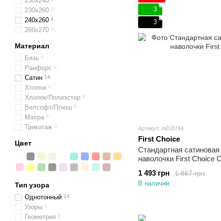
230х240
3
230x260
0
240x260
4
3
260х270
0
Материал
Бязь
0
Ранфорс
0
Сатин
14
Хлопок
0
Хлопок/Полиэстер
0
Велсофт/Плюш
0
Махра
0
Трикотаж
0
Артикул: m018744
First Choice
Цвет
Стандартная сатиновая 
наволочки First Choice 
1 493 грн
1 867 грн
В наличии
Тип узора
Однотонный
14
Узоры
0
Геометрия
0