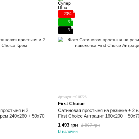
−20%
3
3
Артикул: m018726
First Choice
простыня и 2
Сатиновая простыня на резинке + 2 
Крем 240х260 + 50х70
First Choice Антрацит 160х200 + 50х7
1 493 грн
1 867 грн
В наличии