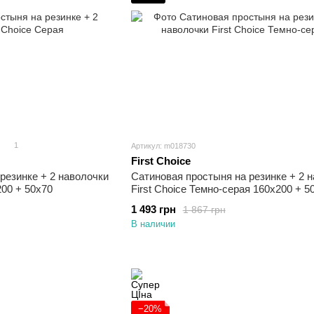
1
Артикул: m018730
First Choice
резинке + 2 наволочки
Сатиновая простыня на резинке + 2 
200 + 50х70
First Choice Темно-серая 160х200 + 5
1 493 грн
1 867 грн
В наличии
−20%