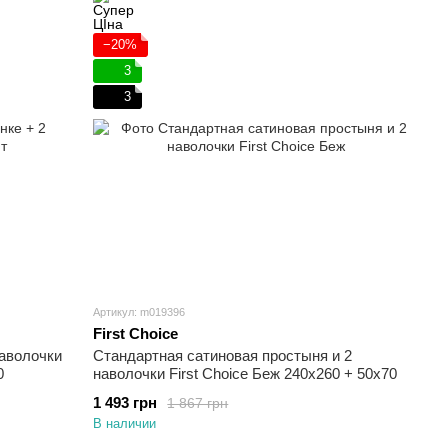
−20%
3
3
Артикул: m019396
First Choice
наволочки
Стандартная сатиновая простыня и 2
0
наволочки First Choice Беж 240х260 + 50х70
1 493 грн
1 867 грн
В наличии