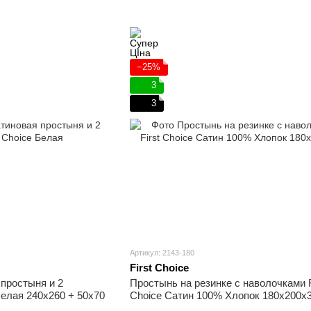
−25%
3
3
Артикул: 2143-180
First Choice
простыня и 2
Простынь на резинке с наволочками F
Белая 240х260 + 50х70
Choice Сатин 100% Хлопок 180х200х