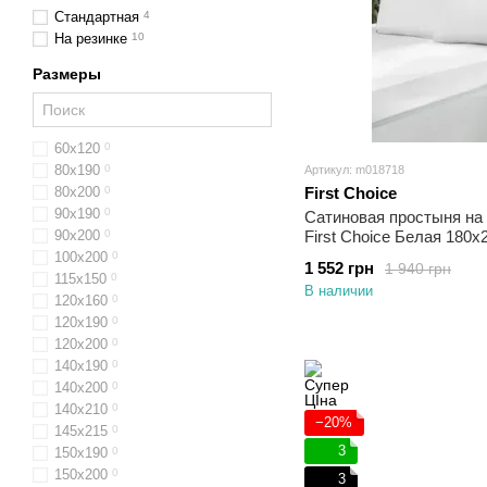
Стандартная
4
На резинке
10
Размеры
60х120
0
80х190
0
Артикул: m018718
80x200
0
First Choice
90x190
0
Сатиновая простыня на 
90x200
0
First Choice Белая 180х
100x200
0
1 552 грн
1 940 грн
115х150
0
В наличии
120х160
0
120x190
0
120х200
0
140x190
0
140x200
0
140x210
0
−20%
145х215
0
3
150x190
0
150x200
0
3