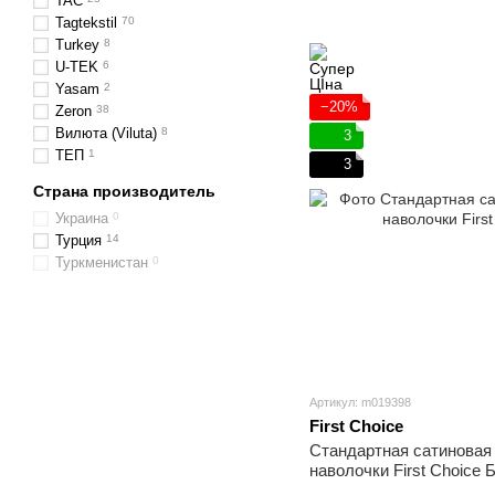
TAC
Tagtekstil
70
Turkey
8
U-TEK
6
Yasam
2
−20%
Zeron
38
Вилюта (Viluta)
8
3
ТЕП
1
3
Страна производитель
Украина
0
Турция
14
Туркменистан
0
Артикул: m019398
First Choice
Стандартная сатиновая 
наволочки First Choice 