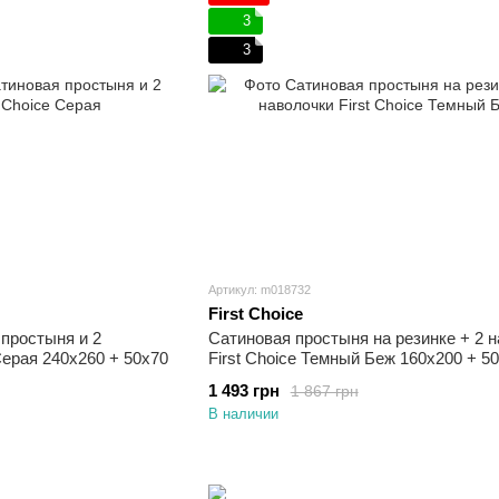
3
3
Артикул: m018732
First Choice
простыня и 2
Сатиновая простыня на резинке + 2 
Серая 240х260 + 50х70
First Choice Темный Беж 160х200 + 5
1 493 грн
1 867 грн
В наличии