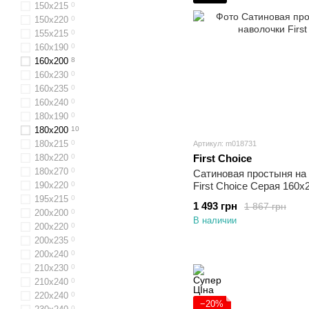
150x215
0
150x220
0
155х215
0
160х190
0
160х200
8
160х230
0
160x235
0
160х240
0
180x190
0
180x200
10
180x215
0
Артикул: m018731
180х220
0
First Choice
180х270
0
Сатиновая простыня на 
190х220
0
First Choice Серая 160х
195х215
0
1 493 грн
1 867 грн
200x200
0
В наличии
200x220
0
200x235
0
200х240
0
210х230
0
210х240
0
220x240
0
−20%
0