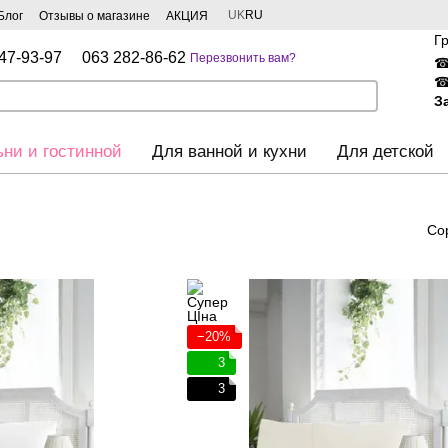
UK
RU
Блог
Отзывы о магазине
АКЦИЯ
Г
47-93-97
063 282-86-62
Перезвонить вам?
З
ьни и гостинной
Для ванной и кухни
Для детской
Со
−20%
3
3