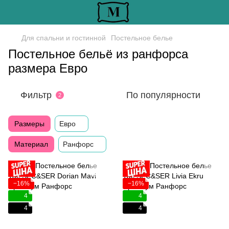
Для спальни и гостинной
Постельное белье
Постельное бельё из ранфорса
размера Евро
Фильтр
По популярности
2
Размеры
Евро
Материал
Ранфорс
−16%
−16%
4
4
4
4