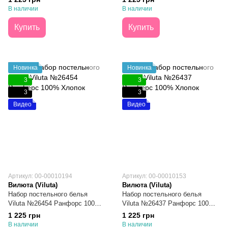
В наличии
В наличии
Купить
Купить
Новинка
Новинка
3
3
3
3
Видео
Видео
Артикул: 00-00010194
Артикул: 00-00010153
Вилюта (Viluta)
Вилюта (Viluta)
Набор постельного белья
Набор постельного белья
Viluta №26454 Ранфорс 100%
Viluta №26437 Ранфорс 100%
Хлопок Евро
Хлопок Евро
1 225 грн
1 225 грн
В наличии
В наличии