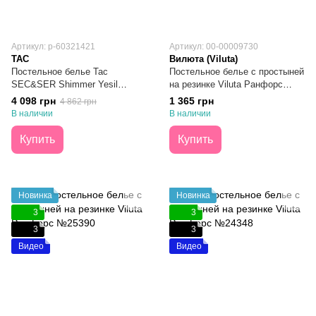
Артикул: p-60321421
Артикул: 00-00009730
TAC
Вилюта (Viluta)
Постельное белье Тас
Постельное белье с простыней
SEC&SER Shimmer Yesil
на резинке Viluta Ранфорс
Премиум Ранфорс Евро
№25393 Евро
4 098 грн
1 365 грн
4 862 грн
В наличии
В наличии
Купить
Купить
Новинка
Новинка
3
3
3
3
Видео
Видео