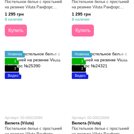
Постельное белье с простыней
Постельное белье с простыней
на резинке Viluta Ранфорс
на резинке Viluta Ранфорс
№25393 Евро
№25365 Евро
1 295 грн
1 295 грн
В наличии
В наличии
Купить
Купить
Новинка
Новинка
3
3
3
3
Видео
Видео
Артикул: 00-00010090
Артикул: 00-00010066
Вилюта (Viluta)
Вилюта (Viluta)
Постельное белье с простыней
Постельное белье с простыней
на резинке Viluta Ранфорс
на резинке Viluta Ранфорс