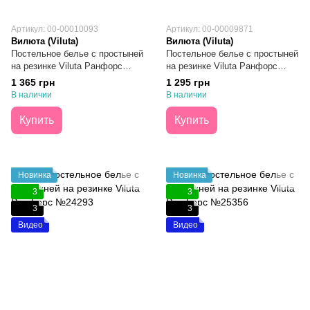
Артикул: 00-00010093
Артикул: 00-00009871
Вилюта (Viluta)
Вилюта (Viluta)
Постельное белье с простыней
Постельное белье с простыней
на резинке Viluta Ранфорс
на резинке Viluta Ранфорс
№25390 Евро
№24348 Евро
1 365 грн
1 295 грн
В наличии
В наличии
Купить
Купить
Новинка
Новинка
3
3
3
3
Видео
Видео