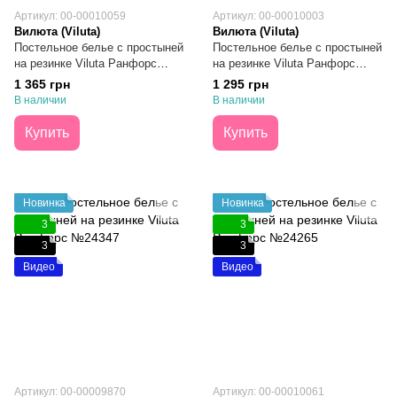
Артикул: 00-00010059
Артикул: 00-00010003
Вилюта (Viluta)
Вилюта (Viluta)
Постельное белье с простыней
Постельное белье с простыней
на резинке Viluta Ранфорс
на резинке Viluta Ранфорс
№24293 Евро
№25356 Евро
1 365 грн
1 295 грн
В наличии
В наличии
Купить
Купить
Новинка
Новинка
3
3
3
3
Видео
Видео
Артикул: 00-00009870
Артикул: 00-00010061