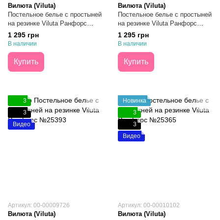
Вилюта (Viluta)
Вилюта (Viluta)
Постельное белье с простыней
Постельное белье с простыней
на резинке Viluta Ранфорс
на резинке Viluta Ранфорс
№24347 Евро
№24265 Евро
1 295 грн
1 295 грн
В наличии
В наличии
Купить
Купить
3
Новинка
3
3
Видео
3
Видео
Артикул: 00-00009726
Артикул: 00-00010102
Вилюта (Viluta)
Вилюта (Viluta)