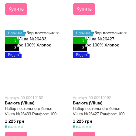
Купить
Купить
Новинка
Новинка
3
3
3
3
Видео
Видео
Артикул: 00-00010152
Артикул: 00-00010192
Вилюта (Viluta)
Вилюта (Viluta)
Набор постельного белья
Набор постельного белья
Viluta №26433 Ранфорс 100%
Viluta №26427 Ранфорс 100%
Хлопок Евро
Хлопок Евро
1 225 грн
1 225 грн
В наличии
В наличии