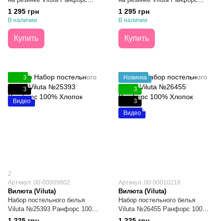
№25390 Евро
№24321 Евро
1 295 грн
1 295 грн
В наличии
В наличии
Купить
Купить
3
Новинка
3
3
Видео
3
Видео
2
Артикул: 00-00009802
Артикул: 00-00010218
Вилюта (Viluta)
Вилюта (Viluta)
Набор постельного белья
Набор постельного белья
Viluta №25393 Ранфорс 100%
Viluta №26455 Ранфорс 100%
Хлопок Евро
Хлопок Евро
1 225 грн
1 225 грн