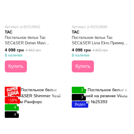
Артикул: p-60319902
Артикул: p-60319886
TAC
TAC
Постельное белье Тас
Постельное белье Тас
SEC&SER Dorian Mavi
SEC&SER Livia Ekru Премиум
Премиум Ранфорс Евро
Ранфорс Евро
4 098 грн
4 098 грн
4 862 грн
4 862 грн
В наличии
В наличии
Купить
Купить
3
3
−16%
Видео
4
4