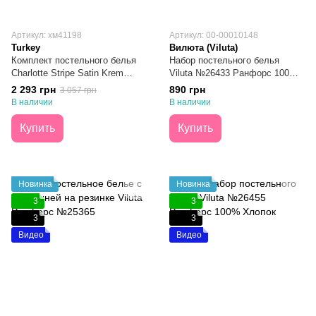
Артикул: хм41198
Артикул: 00-00010148
Turkey
Вилюта (Viluta)
Комплект постельного белья
Набор постельного белья
Charlotte Stripe Satin Krem
Viluta №26433 Ранфорс 100%
простынь 160х200х30 Евро
Хлопок Полуторный
2 293 грн
890 грн
3 057 грн
В наличии
В наличии
Купить
Купить
Новинка
Новинка
3
3
3
3
Видео
Видео