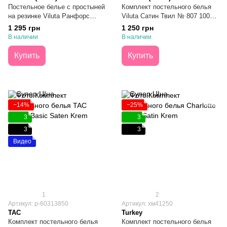
Постельное белье с простыней
Комплект постельного белья
на резинке Viluta Ранфорс
Viluta Сатин Твил № 807 100%
№24323 Евро
Хлопок Подростковый
1 295 грн
1 250 грн
В наличии
В наличии
Купить
Купить
−14%
−25%
3
3
3
3
Видео
1
2
Артикул: р-60313850
Артикул: хм41250
TAC
Turkey
Комплект постельного белья
Комплект постельного белья