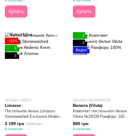
В наличии
В наличии
Купить
Купить
3
−33%
3
3
Видео
3
Артикул: 40313
Артикул: 00-00000239
Limasso
Вилюта (Viluta)
Постельное белье Limasso
Комплект постельного белья
Stonewashed Exclusive Akdeniz
Viluta №24339 Ранфорс 100%
Krem Вареный Хлопок
Хлопок Полуторный
3 199 грн
890 грн
4 800 грн
Полуторный
В наличии
В наличии