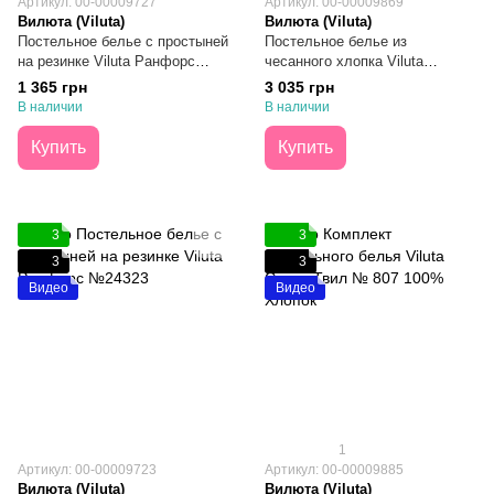
Артикул: 00-00009727
Артикул: 00-00009869
Вилюта (Viluta)
Вилюта (Viluta)
Постельное белье с простыней
Постельное белье из
на резинке Viluta Ранфорс
чесанного хлопка Viluta
№24323 Евро
Brushed Warm Cotton №05
1 365 грн
3 035 грн
Евро
В наличии
В наличии
Купить
Купить
3
3
3
3
Видео
Видео
1
Артикул: 00-00009723
Артикул: 00-00009885
Вилюта (Viluta)
Вилюта (Viluta)