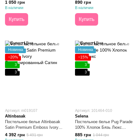
Двуспальное
Хлопок Полуторный
1 050 грн
890 грн
В наличии
В наличии
Купить
Купить
Новинка
Новинка
−20%
−15%
3
3
3
3
Артикул: m019107
Артикул: 101464-010
Altinbasak
Selena
Постельное белье Altinbasak
Постельное белье Pug Parade
Satin Premium Emboss Ivory
100% Хлопок Бязь Люкс
Текстурированный Сатин Евро
Полуторное
4 392 грн
885 грн
5 491 грн
1 044 грн