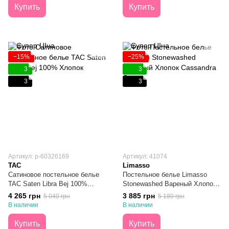
Купить
Купить
−15%
−25%
3
3
3
3
Артикул: p-60326169
Артикул: 41074
TAC
Limasso
Сатиновое постельное белье
Постельное белье Limasso
TAC Saten Libra Bej 100%
Stonewashed Вареный Хлопок
Хлопок Евро
Cassandra Cream Евро
4 265 грн
3 885 грн
5 040 грн
5 180 грн
В наличии
В наличии
Купить
Купить