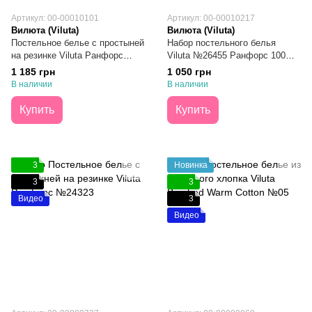
Артикул: 00-00010101
Артикул: 00-00010217
Вилюта (Viluta)
Вилюта (Viluta)
Постельное белье с простыней
Набор постельного белья
на резинке Viluta Ранфорс
Viluta №26455 Ранфорс 100%
№25365 Двухспальное
Хлопок Двуспальный
1 185 грн
1 050 грн
В наличии
В наличии
Купить
Купить
3
Новинка
3
3
Видео
3
Видео