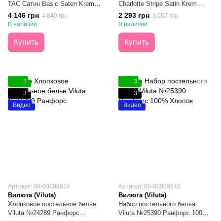
TAC Сатин Basic Saten Krem
Charlotte Stripe Satin Krem
Евро
простинь 180х200х30 Евро
4 146 грн
2 293 грн
4 840 грн
3 057 грн
В наличии
В наличии
Купить
Купить
3
3
3
3
Видео
Видео
Артикул: 00-00008674
Артикул: 00-00009540
Вилюта (Viluta)
Вилюта (Viluta)
Хлопковое постельное белье
Набор постельного белья
Viluta №24289 Ранфорс
Viluta №25390 Ранфорс 100%