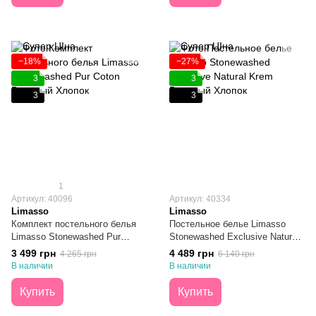
−18%
−27%
3
3
3
3
1
Артикул: 40096
Артикул: 40334
Limasso
Limasso
Комплект постельного белья
Постельное белье Limasso
Limasso Stonewashed Pur
Stonewashed Exclusive Natural
Coton Вареный Хлопок Евро
Krem Вареный Хлопок
3 499 грн
4 489 грн
4 265 грн
6 140 грн
Семейное
В наличии
В наличии
Купить
Купить