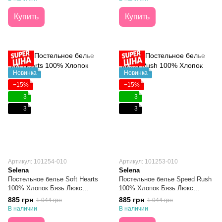
Купить
Купить
Новинка
Новинка
−15%
−15%
3
3
3
3
Артикул: 101254-010
Артикул: 101253-010
Selena
Selena
Постельное белье Soft Hearts
Постельное белье Speed Rush
100% Хлопок Бязь Люкс
100% Хлопок Бязь Люкс
Полуторное
Полуторное
885 грн
885 грн
1 044 грн
1 044 грн
В наличии
В наличии