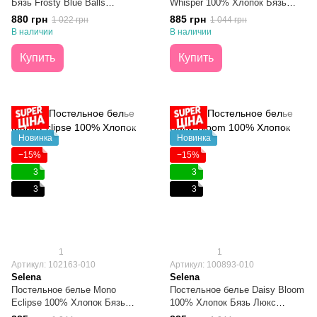
Бязь Frosty Blue Balls
Whisper 100% Хлопок Бязь
Полуторный
Люкс Полуторное
880 грн
885 грн
1 022 грн
1 044 грн
В наличии
В наличии
Купить
Купить
Новинка
Новинка
−15%
−15%
3
3
3
3
1
1
Артикул: 102163-010
Артикул: 100893-010
Selena
Selena
Постельное белье Mono
Постельное белье Daisy Bloom
Eclipse 100% Хлопок Бязь
100% Хлопок Бязь Люкс
Люкс Полуторное
Полуторное