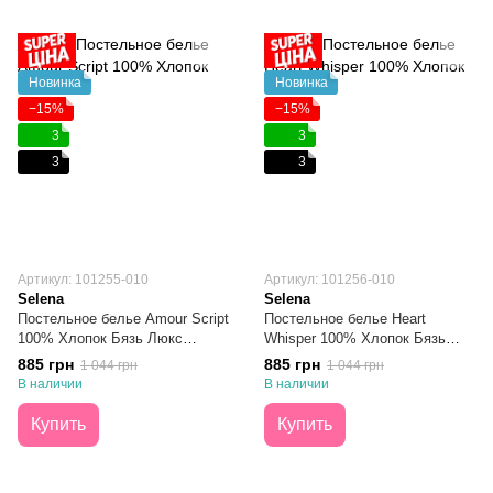
Новинка
Новинка
−15%
−15%
3
3
3
3
Артикул: 101255-010
Артикул: 101256-010
Selena
Selena
Постельное белье Amour Script
Постельное белье Heart
100% Хлопок Бязь Люкс
Whisper 100% Хлопок Бязь
Полуторное
Люкс Полуторное
885 грн
885 грн
1 044 грн
1 044 грн
В наличии
В наличии
Купить
Купить