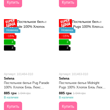
Купить
Купить
Новинка
Новинка
−15%
−15%
3
3
3
3
Артикул: 101464-010
Артикул: 101463-010
Selena
Selena
Постельное белье Pug Parade
Постельное белье Midnight
100% Хлопок Бязь Люкс
Pugs 100% Хлопок Бязь Люкс
Полуторное
Полуторное
885 грн
885 грн
1 044 грн
1 044 грн
В наличии
В наличии
Купить
Купить