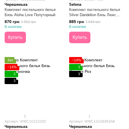
Черешенька
Selena
Комплект постельного белья
Комплект постельного белья
Бязь Aloha Love Полуторный
Silver Dandelion Бязь Люкс
100% Xлопок Полуторный
870 грн
885 грн
1 052 грн
1 044 грн
В наличии
В наличии
Купить
Купить
Хит
−14%
−14%
3
3
3
3
3
1
Артикул: ЧРBC1G152320
Артикул: ЧРBC1G158363AB
Черешенька
Черешенька