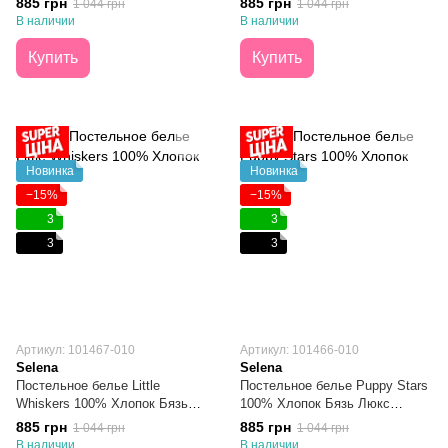
885 грн
885 грн
1 044 грн
1 044 грн
В наличии
В наличии
Купить
Купить
Новинка
Новинка
−15%
−15%
3
3
3
3
Артикул: 101467-010
Артикул: 101466-010
Selena
Selena
Постельное белье Little
Постельное белье Puppy Stars
Whiskers 100% Хлопок Бязь
100% Хлопок Бязь Люкс
Люкс Полуторное
Полуторное
885 грн
885 грн
1 044 грн
1 044 грн
В наличии
В наличии