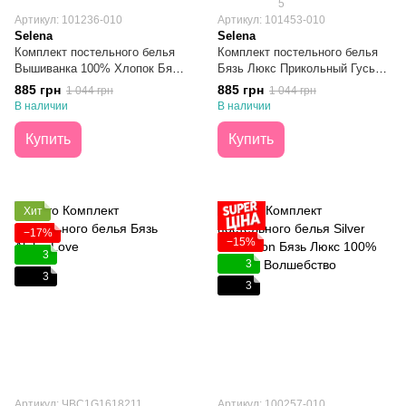
5
Артикул: 101236-010
Артикул: 101453-010
Selena
Selena
Комплект постельного белья
Комплект постельного белья
Вышиванка 100% Хлопок Бязь
Бязь Люкс Прикольный Гусь
Люкс Полуторный
Полуторный
885 грн
885 грн
1 044 грн
1 044 грн
В наличии
В наличии
Купить
Купить
Хит
−17%
−15%
3
3
3
3
Артикул: ЧBC1G1618211
Артикул: 100257-010