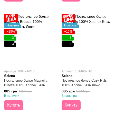
Новинка
Новинка
−15%
−15%
3
3
3
3
Артикул: 100894-010
Артикул: 101460-010
Selena
Selena
Постельное белье Magnolia
Постельное белье Cozy Pals
Breeze 100% Хлопок Бязь
100% Хлопок Бязь Люкс
Люкс Полуторное
Полуторное
885 грн
885 грн
1 044 грн
1 044 грн
В наличии
В наличии
Купить
Купить