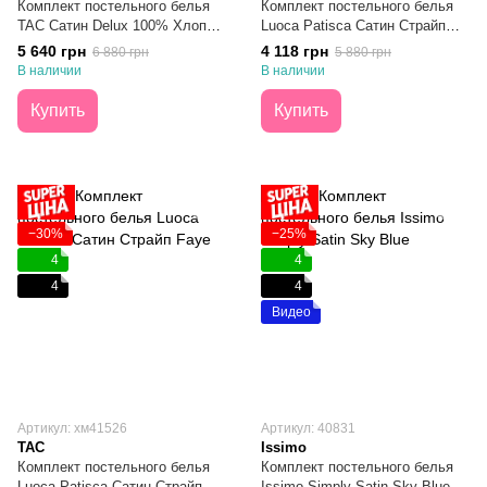
Комплект постельного белья
Комплект постельного белья
TAC Сатин Delux 100% Хлопок
Luoca Patisca Сатин Страйп
Prestige Cappucino Кофейный
Faye Navy Евро
5 640 грн
4 118 грн
6 880 грн
5 880 грн
Евро
В наличии
В наличии
Купить
Купить
−30%
−25%
4
4
4
4
Видео
Артикул: хм41526
Артикул: 40831
TAC
Issimo
Комплект постельного белья
Комплект постельного белья
Luoca Patisca Сатин Страйп
Issimo Simply Satin Sky Blue