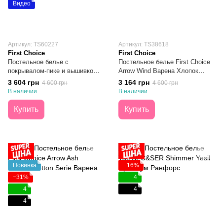
Видео
Артикул: ТS60227
Артикул: ТS38618
First Choice
First Choice
Постельное белье с
Постельное белье First Choice
покрывалом-пике и вышивкой
Arrow Wind Варена Хлопок
First Choice Lude Варена
Евро
3 604 грн
3 164 грн
4 600 грн
4 600 грн
Хлопок Синий Евро
В наличии
В наличии
Купить
Купить
Новинка
−16%
−31%
4
4
4
4