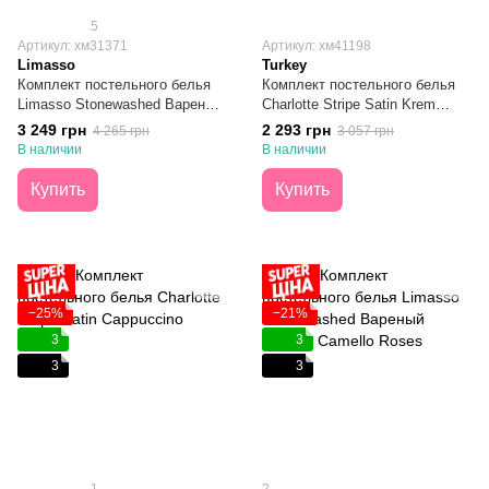
5
Артикул: хм31371
Артикул: хм41198
Limasso
Turkey
Комплект постельного белья
Комплект постельного белья
Limasso Stonewashed Вареный
Charlotte Stripe Satin Krem
Хлопок Olive Евро
простынь 160х200х30 Евро
3 249 грн
2 293 грн
4 265 грн
3 057 грн
В наличии
В наличии
Купить
Купить
−25%
−21%
3
3
3
3