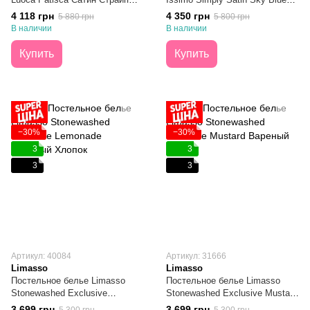
Faye Grey Евро
Евро
4 118 грн
4 350 грн
5 880 грн
5 800 грн
В наличии
В наличии
Купить
Купить
−30%
−30%
3
3
3
3
Артикул: 40084
Артикул: 31666
Limasso
Limasso
Постельное белье Limasso
Постельное белье Limasso
Stonewashed Exclusive
Stonewashed Exclusive Mustard
Lemonade Вареный Хлопок
Вареный Хлопок Евро
3 699 грн
3 699 грн