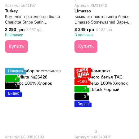
1
2
Артикул: хм41197
Артикул: ХМ31343
Turkey
Limasso
Комплект постельного белья
Комплект постельного белья
Charlotte Stripe Satin
Limasso Stonewashed Вареный
Cappuccino простынь
Хлопок Camello Roses Евро
2 293 грн
3 249 грн
3 057 грн
4 132 грн
160х200х30 Евро
В наличии
В наличии
Купить
Купить
Новинка
3
−18%
3
3
Видео
3
Видео
2
Артикул: 00-00010193
Артикул: р-60243870