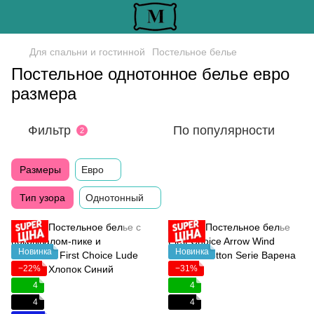
Для спальни и гостинной
Постельное белье
Постельное однотонное белье евро
размера
Фильтр
По популярности
2
Размеры
Евро
Тип узора
Однотонный
Новинка
Новинка
−22%
−31%
4
4
4
4