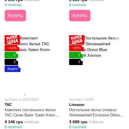
5 300 грн
5 300 грн
Евро
В наличии
В наличии
Купить
Купить
−14%
−30%
3
3
3
3
Видео
1
Артикул: р-60313850
Артикул: 31493
TAC
Limasso
Комплект постельного белья
Постельное белье Limasso
TAC Сатин Basic Saten Krem
Stonewashed Exclusive Dress
Евро
Blue Вареный Хлопок Евро
4 146 грн
3 699 грн
4 840 грн
5 300 грн
В наличии
В наличии