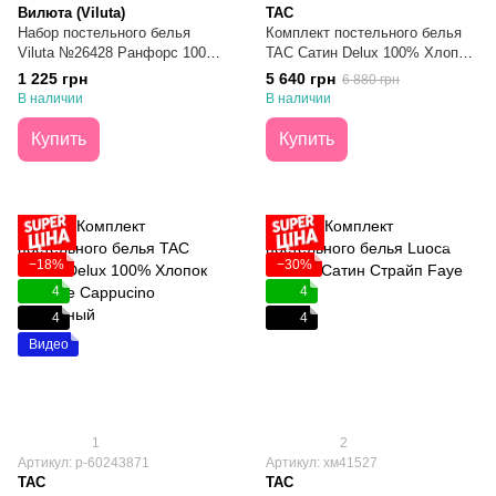
Вилюта (Viluta)
TAC
Набор постельного белья
Комплект постельного белья
Viluta №26428 Ранфорс 100%
TAC Сатин Delux 100% Хлопок
Хлопок Евро
Prestige Black Черный Евро
1 225 грн
5 640 грн
6 880 грн
В наличии
В наличии
Купить
Купить
−18%
−30%
4
4
4
4
Видео
1
2
Артикул: р-60243871
Артикул: хм41527
TAC
TAC