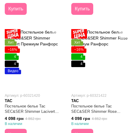
Купить
Купить
Хит
Хит
−16%
−16%
4
4
4
4
Видео
Артикул: p-60321420
Артикул: p-60321422
TAC
TAC
Постельное белье Тас
Постельное белье Тас
SEC&SER Shimmer Lacivert
SEC&SER Shimmer Rose
Премиум Ранфорс Евро
Премиум Ранфорс Евро
4 098 грн
4 098 грн
4 862 грн
4 862 грн
В наличии
В наличии