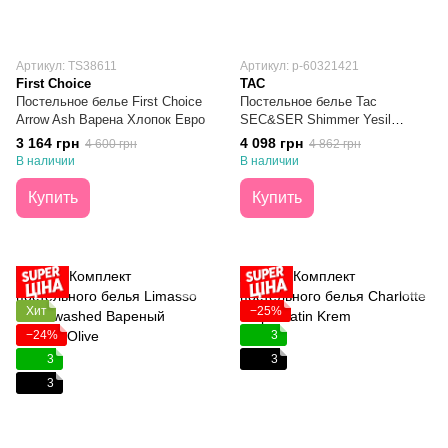
Артикул: ТS38611
Артикул: p-60321421
First Choice
TAC
Постельное белье First Choice
Постельное белье Тас
Arrow Ash Варена Хлопок Евро
SEC&SER Shimmer Yesil
Премиум Ранфорс Евро
3 164 грн
4 098 грн
4 600 грн
4 862 грн
В наличии
В наличии
Купить
Купить
Хит
−25%
−24%
3
3
3
3