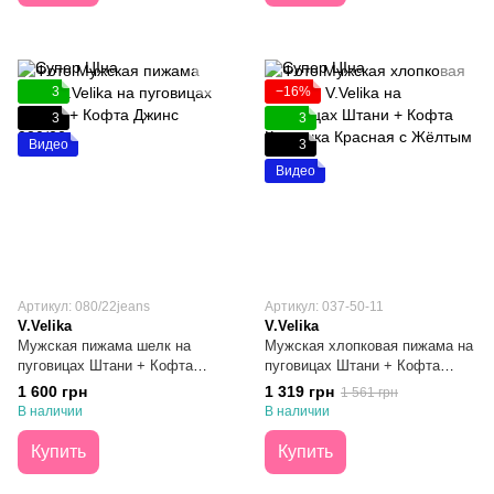
3
−16%
3
3
Видео
3
Видео
Артикул: 080/22jeans
Артикул: 037-50-11
V.Velika
V.Velika
Мужская пижама шелк на
Мужская хлопковая пижама на
пуговицах Штани + Кофта
пуговицах Штани + Кофта
Джинс S
Клеточка Красная с Жёлтым S
1 600 грн
1 319 грн
1 561 грн
В наличии
В наличии
Купить
Купить