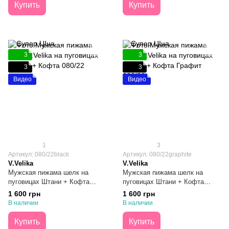
Купить
Купить
3
3
3
3
Видео
Видео
1
3
Артикул: 080/22black
Артикул: 080/22graphite
V.Velika
V.Velika
Мужская пижама шелк на
Мужская пижама шелк на
пуговицах Штани + Кофта
пуговицах Штани + Кофта
Чёрная S
Графит S
1 600 грн
1 600 грн
В наличии
В наличии
Купить
Купить