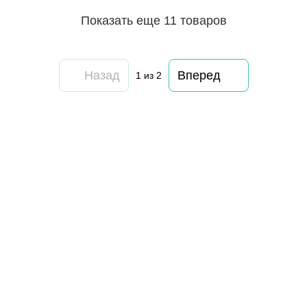
Показать еще 11 товаров
Назад
Вперед
1
из 2
063 260-80-46
063 247-93-97
063 282-86-62
044 247-93-97
Контакты
Полная версия сайта
© 2014—2026
Motrazzzo — Уютный магазин домашнего текстиля
UK
RU