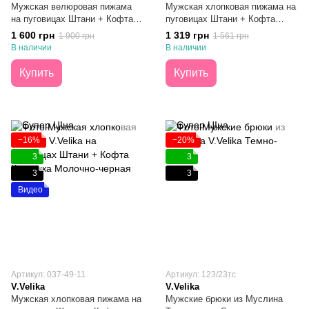
Мужская велюровая пижама
Мужская хлопковая пижама на
на пуговицах Штани + Кофта
пуговицах Штани + Кофта
Шоколад S
Клеточка Красная с Чёрным S
1 600 грн
1 319 грн
1 900 грн
1 561 грн
В наличии
В наличии
Купить
Купить
−16%
−20%
3
3
3
3
Видео
Артикул: 037-49-11
Артикул: 123/23тс
V.Velika
V.Velika
Мужская хлопковая пижама на
Мужские брюки из Муслина