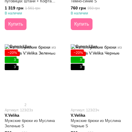
пуговицах Штани + Кофта
Темно-синие S
Клеточка Молочно-черная S
1 319 грн
760 грн
1 561 грн
950 грн
В наличии
В наличии
Купить
Купить
−20%
−20%
3
3
3
3
2
Артикул: 123/23з
Артикул: 123/23ч
V.Velika
V.Velika
Мужские брюки из Муслина
Мужские брюки из Муслина
Зеленые S
Черные S