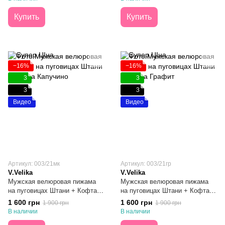
Купить
Купить
−16%
−16%
3
3
3
3
Видео
Видео
Артикул: 003/21мк
Артикул: 003/21гр
V.Velika
V.Velika
Мужская велюровая пижама
Мужская велюровая пижама
на пуговицах Штани + Кофта
на пуговицах Штани + Кофта
Капучино S
Графит S
1 600 грн
1 600 грн
1 900 грн
1 900 грн
В наличии
В наличии