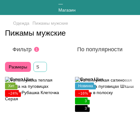
Одежда
Пижамы мужские
Пижамы мужские
Фильтр
По популярности
1
Размеры
S
Хит
Новинка
−24%
−16%
3
3