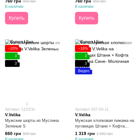
760 грн
760 грн
950 грн
950 грн
В наличии
В наличии
Купить
Купить
−20%
−16%
3
3
3
3
Видео
1
Артикул: 122/23з
Артикул: 037-55-11
V.Velika
V.Velika
Мужские шорты из Муслина
Мужская хлопковая пижама на
Зеленые S
пуговицах Штани + Кофта
Клеточка Сине- Молочная S
660 грн
1 319 грн
825 грн
1 561 грн
В наличии
В наличии