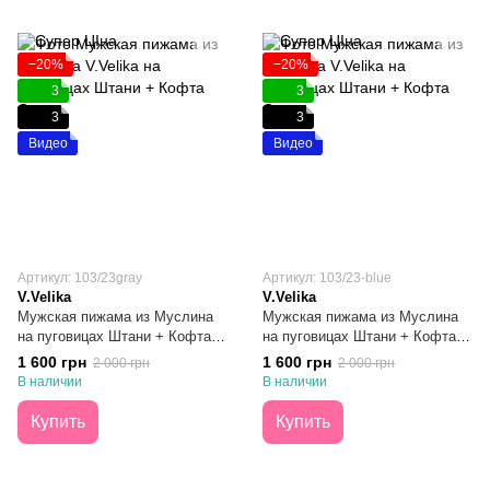
−20%
−20%
3
3
3
3
Видео
Видео
Артикул: 103/23gray
Артикул: 103/23-blue
V.Velika
V.Velika
Мужская пижама из Муслина
Мужская пижама из Муслина
на пуговицах Штани + Кофта
на пуговицах Штани + Кофта
Серая S
Синяя S
1 600 грн
1 600 грн
2 000 грн
2 000 грн
В наличии
В наличии
Купить
Купить