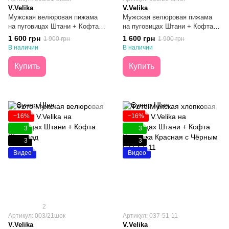
V.Velika
V.Velika
Мужская велюровая пижама
Мужская велюровая пижама
на пуговицах Штани + Кофта
на пуговицах Штани + Кофта
Чёрная S
Серебристый Серый S
1 600 грн
1 600 грн
1 900 грн
1 900 грн
В наличии
В наличии
Купить
Купить
−16%
−16%
3
3
3
3
Видео
Видео
2
Артикул: 003/21шок
Артикул: 037-51-11
V.Velika
V.Velika