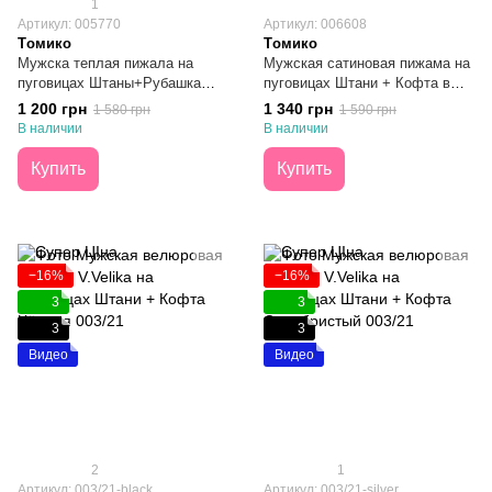
1
Артикул: 005770
Артикул: 006608
Tомико
Tомико
Мужска теплая пижала на
Мужская сатиновая пижама на
пуговицаx Штаны+Рубашка
пуговицах Штани + Кофта в
Клеточка Серая S
полоску S
1 200 грн
1 340 грн
1 580 грн
1 590 грн
В наличии
В наличии
Купить
Купить
−16%
−16%
3
3
3
3
Видео
Видео
2
1
Артикул: 003/21-black
Артикул: 003/21-silver