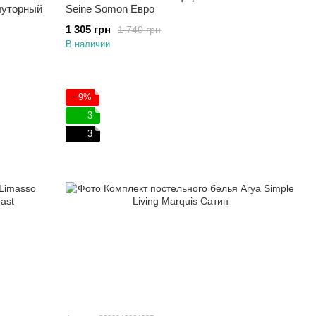
луторный
Seine Somon Евро
1 305 грн
1 740 грн
В наличии
−9%
3
3