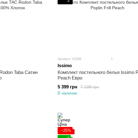
3
1
Артикул: 41098
Issimo
Rodon Taba Сатин
Комплект постельного белья Issimo Pop
о
Peach Евро
5 399 грн
7 198 грн
В наличии
−25%