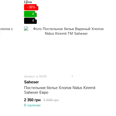
−36%
4
4
1
Артикул: p-30299
Saheser
Постельное белье Хлопок Nidus Kiremit
Saheser Евро
2 350 грн
3 699 грн
В наличии