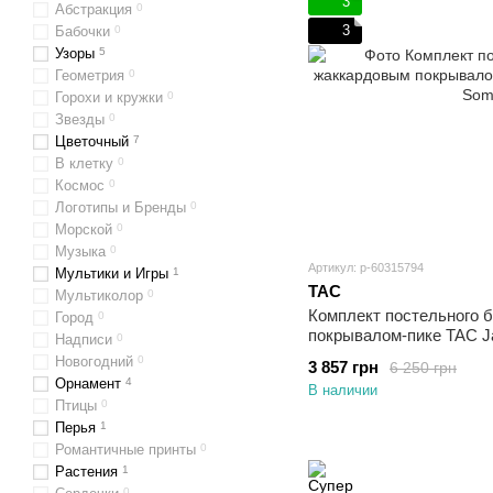
3
Абстракция
0
3
Бабочки
0
Узоры
5
Геометрия
0
Горохи и кружки
0
Звезды
0
Цветочный
7
В клетку
0
Космос
0
Логотипы и Бренды
0
Морской
0
Музыка
0
Артикул: p-60315794
Мультики и Игры
1
TAC
Мультиколор
0
Комплект постельного 
Город
0
покрывалом-пике TAC J
Надписи
0
Евро
Новогодний
0
3 857 грн
6 250 грн
Орнамент
4
В наличии
Птицы
0
Перья
1
Романтичные принты
0
Растения
1
0