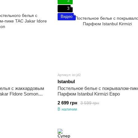
3
3
Видео
Артикул: ist jd2
Istanbul
белья с жаккардовым
Постельное белье с покрывалом-пик
akar FIdore Somon
Парфюм Istanbul Kirmizi Евро
2 699 грн
3 599 грн
В наличии