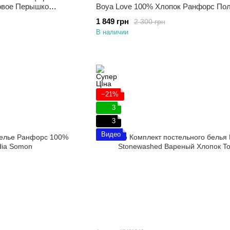
овое Перышко
Boya Love 100% Хлопок Ранфорс По
1 849 грн
2 300 грн
В наличии
−21%
3
3
Видео