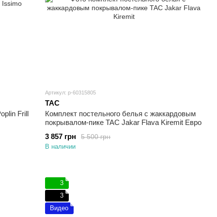
Артикул: p-60315805
TAC
lin Frill
Комплект постельного белья с жаккардовым
покрывалом-пике TAC Jakar Flava Kiremit Евро
3 857 грн
5 500 грн
В наличии
3
3
Видео