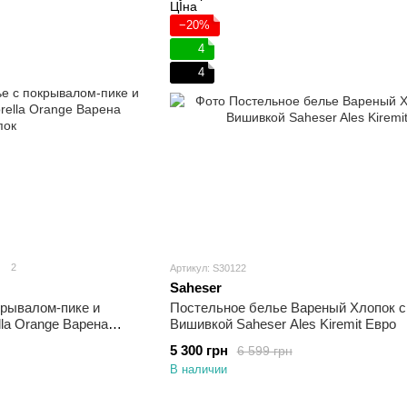
−20%
4
4
2
Артикул: S30122
Saheser
крывалом-пике и
Постельное белье Вареный Хлопок с
lla Orange Варена
Вишивкой Saheser Ales Kiremit Евро
5 300 грн
6 599 грн
В наличии