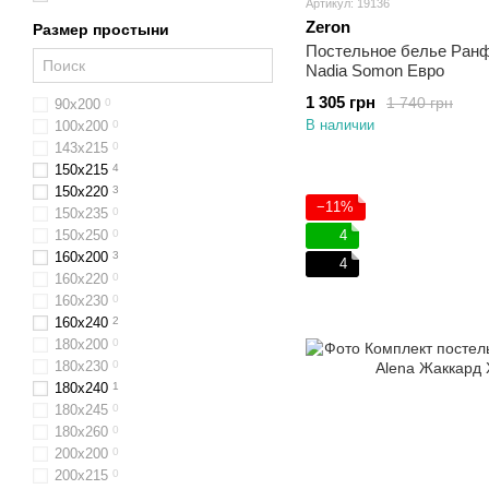
Артикул: 19136
Zeron
Размер простыни
Постельное белье Ран
Nadia Somon Евро
1 305 грн
1 740 грн
90х200
0
В наличии
100х200
0
143х215
0
150х215
4
150х220
3
−11%
150х235
0
150х250
0
4
160х200
3
4
160х220
0
160х230
0
160х240
2
180x200
0
180х230
0
180х240
1
180х245
0
180х260
0
200х200
0
200х215
0