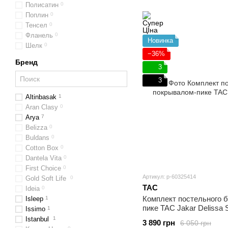
Полисатин
0
Поплин
0
Тенсел
0
Фланель
0
Новинка
Шелк
0
−36%
Бренд
3
3
Altinbasak
1
Aran Clasy
0
Arya
7
Belizza
0
Buldans
0
Cotton Box
0
Dantela Vita
0
First Choice
0
Артикул: p-60325414
Gold Soft Life
0
TAC
Ideia
0
Комплект постельного 
Isleep
1
пике TAC Jakar Delissa
Issimo
1
Istanbul
1
3 890 грн
6 050 грн