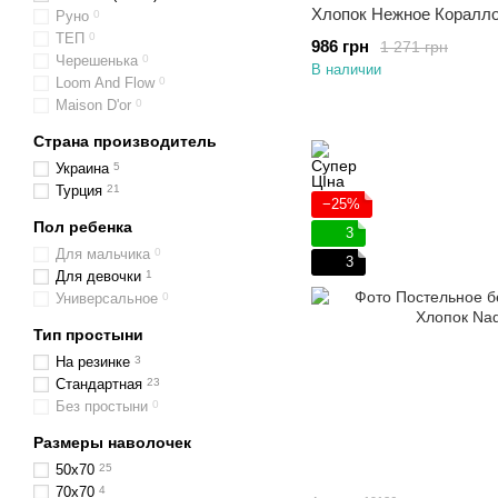
Хлопок Нежное Коралл
Руно
0
Полуторный
ТЕП
0
986 грн
1 271 грн
Черешенька
0
В наличии
Loom And Flow
0
Maison D'or
0
Страна производитель
Украина
5
Турция
21
−25%
Пол ребенка
3
Для мальчика
0
3
Для девочки
1
Универсальное
0
Тип простыни
На резинке
3
Стандартная
23
Без простыни
0
Размеры наволочек
50х70
25
70х70
4