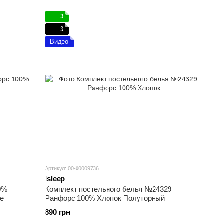
3
3
Видео
Артикул: 00-00009736
Isleep
0%
Комплект постельного белья №24329
е
Ранфорс 100% Хлопок Полуторный
890 грн