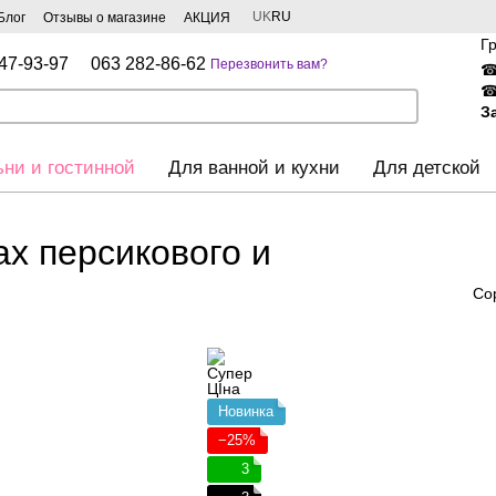
UK
RU
Блог
Отзывы о магазине
АКЦИЯ
Г
47-93-97
063 282-86-62
Перезвонить вам?
З
ьни и гостинной
Для ванной и кухни
Для детской
ах персикового и
Со
Новинка
−25%
3