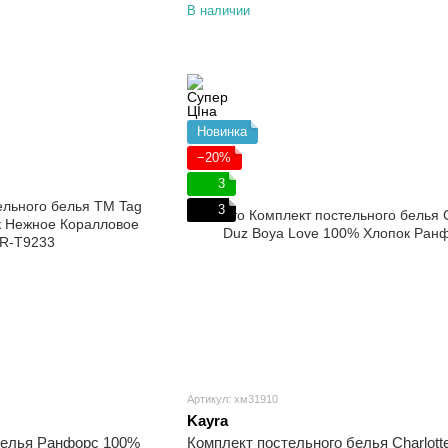
В наличии
Новинка
−20%
3
3
Артикул: хм31910
Kayra
белья Ранфорс 100%
Комплект постельного белья Charlott