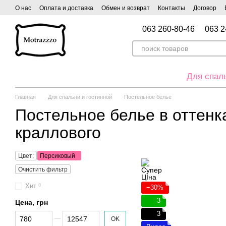
Перейти к основному контенту
О нас
Оплата и доставка
Обмен и возврат
Контакты
Договор
063 260-80-46
063 2
Для спал
Главная
Для спальни и гостинной
Постельное белье
Постельное белье в оттенк
краллового
Цвет:
Персиковый
Очистить фильтр
Хит
0
−30%
3
Цена, грн
3
От Цена, грн
До Цена, грн
OK