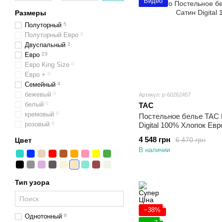
Видео
Размеры
Полуторный
5
Полуторный Евро
0
Двуспальный
2
Евро
23
Евро King Size
0
Евро +
0
Семейный
4
бежевый
0
Артикул: p-60262457
белый
0
TAC
кремовый
0
Постельное белье TAC 
розовый
0
Digital 100% Хлопок Евр
4 548 грн
6 470 грн
Цвет
В наличии
Тип узора
−38%
Однотонный
6