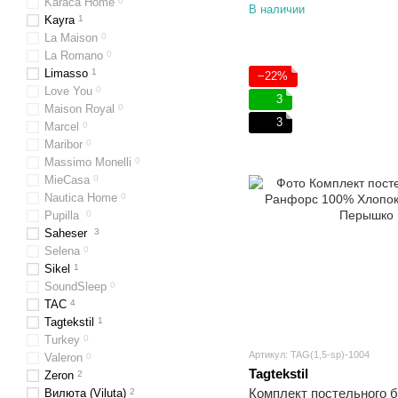
Karaca Home
0
В наличии
Kayra
1
La Maison
0
La Romano
0
Limasso
1
−22%
Love You
0
3
Maison Royal
0
3
Marcel
0
Maribor
0
Massimo Monelli
0
MieCasa
0
Nautica Home
0
Pupilla
0
Saheser
3
Selena
0
Sikel​​​​​​​
1
SoundSleep
0
TAC
4
Tagtekstil
1
Turkey
0
Артикул: TAG(1,5-sp)-1004
Valeron
0
Tagtekstil
Zeron
2
Комплект постельного 
Вилюта (Viluta)
2