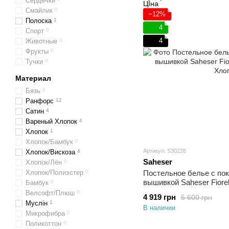
Сердечки
Смайлик
0
−12%
Полоска
1
4
Спорт
0
4
Животные
0
Фрукты
0
Тучки
0
Материал
Бязь
0
Ранфорс
12
Сатин
4
Вареный Хлопок
4
Хлопок
1
Хлопок/Бамбук
0
Артикул: S30226
Хлопок/Вискоза
4
Saheser
Хлопок/Лён
0
Хлопок/Полиэстер
0
Постельное белье с по
вышивкой Saheser Fiore
Бамбук
0
Хлопок Евро
Велсофт/Плюш
0
4 919 грн
5 600 грн
Муслін
1
В наличии
Микрофибра
0
Поликоттон
0