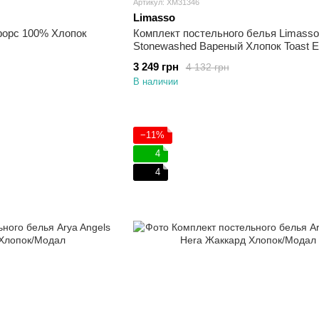
Артикул: ХМ31346
Limasso
форс 100% Хлопок
Комплект постельного белья Limasso
Stonewashed Вареный Хлопок Toast 
3 249 грн
4 132 грн
В наличии
−11%
4
4