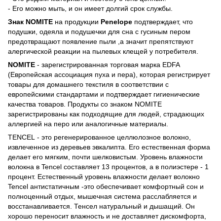
- Его можно мыть, и он имеет долгий срок службы.
Знак NOMITE
на продукции
Penelope
подтверждает, что
подушки, одеяла и подушечки для сна с гусиным пером
предотвращают появление пыли ,а значит препятствуют
алергической реакции на пылевых клещей у потребителя.
NOMITE
- зарегистрированная торговая марка EDFA
(Европейская ассоциация пуха и пера), которая регистрирует
товары для домашнего текстиля в соответствии с
европейскими стандартами и подтверждает гигиенические
качества товаров. Продукты со знаком NOMITE
зарегистрированы как подходящие для людей, страдающих
аллергией на перо или аналогичные материалы.
TENCEL - это регенерированное целлюлозное волокно,
извлеченное из деревьев эвкалипта. Его естественная форма
делает его мягким, почти шелковистым. Уровень влажности
волокна в Tencel составляет 13 процентов, а в полиэстере - 1
процент. Естественный уровень влажности делает волокно
Tencel антистатичным -это обеспечивает комфортный сон и
полноценный отдых, мышечная система расслабляется и
восстанавливается. Тенсел натуральный и дышащий. Он
хорошо переносит влажность и не доставляет дискомфорта,