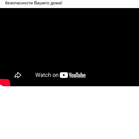
безопасности Вашего дома!
063 260-80-46
063 247-93-97
063 282-86-62
044 247-93-97
Контакты