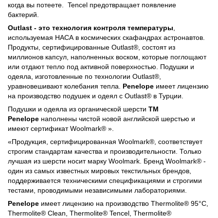
когда вы потеете. Tencel предотвращает появление
бактерий.
Outlast - это технология контроля температуры
,
используемая НАСА в космических скафандрах астронавтов.
Продукты, сертифицированные Outlast®, состоят из
миллионов капсул, наполненных воском, которые поглощают
или отдают тепло под активной поверхностью. Подушки и
одеяла, изготовленные по технологии Outlast®,
уравновешивают колебания тепла.
Penelope
имеет лицензию
на производство подушек и одеял с Outlast® в Турции.
Подушки и одеяла из органической шерсти
ТМ
Penelope
наполнены чистой новой английской шерстью и
имеют сертификат Woolmark® ».
«Продукция, сертифицированная Woolmark®, соответствует
строгим стандартам качества и производительности. Только
лучшая из шерсти носит марку Woolmark. Бренд Woolmark® -
один из самых известных мировых текстильных брендов,
поддерживается техническими спецификациями и строгими
тестами, проводимыми независимыми лабораториями.
Penelope
имеет лицензию на производство Thermolite® 95°C,
Thermolite® Clean, Thermolite® Tencel, Thermolite®