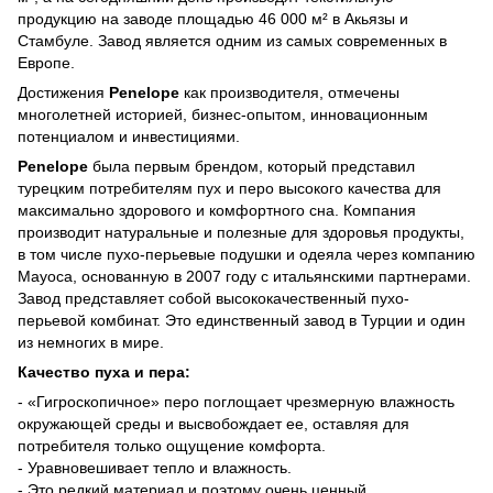
продукцию на заводе площадью 46 000 м² в Акьязы и
Стамбуле. Завод является одним из самых современных в
Европе.
Достижения
Penelope
как производителя, отмечены
многолетней историей, бизнес-опытом, инновационным
потенциалом и инвестициями.
Penelope
была первым брендом, который представил
турецким потребителям пух и перо высокого качества для
максимально здорового и комфортного сна. Компания
производит натуральные и полезные для здоровья продукты,
в том числе пухо-перьевые подушки и одеяла через компанию
Mayoca, основанную в 2007 году с итальянскими партнерами.
Завод представляет собой высококачественный пухо-
перьевой комбинат. Это единственный завод в Турции и один
из немногих в мире.
Качество пуха и пера:
- «Гигроскопичное» перо поглощает чрезмерную влажность
окружающей среды и высвобождает ее, оставляя для
потребителя только ощущение комфорта.
- Уравновешивает тепло и влажность.
- Это редкий материал и поэтому очень ценный.