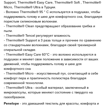
Support, Thermolite® Easy Care, Thermolite® Soft , Thermolite®
Micro, Thermolite® Ultra в Турции.
- Волокно Thermolite® 95 ° C используется в подушках, чтобы
поддерживать голову и шею для комфортного сна, благодаяря
пористым силиконовым волокнам.
- Thermolite® Clean предотвращают образование грибка и
пыли.
- Thermolite® Tencel регулирует влажность
- Thermolite® Support в 3 раза толще и прочнее по сравнению
со стандартными волокнами, благодаря своей трехмерной
спиральной складке.
- Thermolite® Easy Care 60°C
- это волокно используются в
подушках и меняет свое положение в зависимости от ваших
движений, чтобы поддерживать голову и шею для
комфортного сна
- Thermolite® Micro - искусственный пух, сочетающий в себе
комфорт пера и практичность полиэстера благодаря
современной технологии.
- Thermolite® Ultra - особый материал, заключенный в
микрокапсулы, которые меняют состояние с твердого на
газообразное.
Penelope
- это дамашний текстиль для красоты, комфорта и