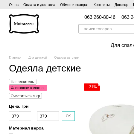
Перейти к основному контенту
О нас
Оплата и доставка
Обмен и возврат
Контакты
Договор
063 260-80-46
063 2
Для спал
Главная
Для детской
Одеяла детские
Одеяла детские
Наполнитель:
−31%
Хлопковое волокно
Очистить фильтр
Цена, грн
От Цена, грн
До Цена, грн
OK
Материал верха