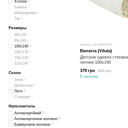
Хлопок
1
Бамбук
0
Микрофибра
0
Тик
0
Размеры
90х120
0
95х145
0
Артикул: 00-00001076
100x140
1
Вилюта (Viluta)
105x135
0
Детское одеяло стеганно
105x140
0
летнее 100x140
110x140
0
379 грн
550 грн
Сезон
В наличии
Зима
0
Демисезон
0
Лето
1
Стандарт
0
Наполнитель
Антиалергійний
3
Антиалергенное волокно
9
Бамбуковое волокно
7