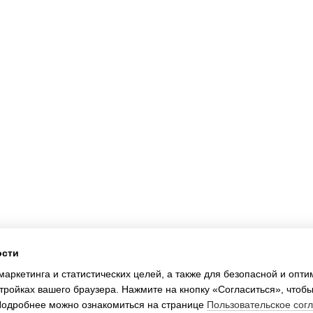
Каталог
Клиентам
Для спальни и гостинной
Вход в личный кабинет
Для ванной и кухни
О нас
Для детской
Оплата и доставка
Одежда
Обмен и возврат
Контакты
Договор
Блог
Отзывы о магазине
АКЦИЯ
ости
Мы в соцсетях
маркетинга и статистических целей, а также для безопасной и опт
тройках вашего браузера. Нажмите на кнопку «Согласиться», чтобы
 Подробнее можно ознакомиться на странице
Пользовательское сог