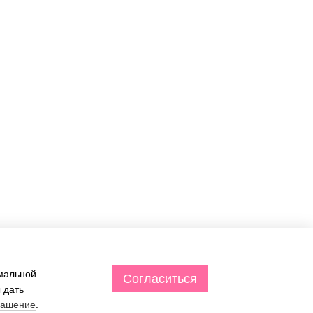
Контактная информация
063 260-80-46
Точка самовывоза (по
предварительному заказу): Киев,
063 247-93-97
ул. Васильковская, д. №3 метро
"Голосеевская"
063 282-86-62
044 247-93-97
Перезвонить вам?
График работы:
Запитати нас в Telegram
☎ Пн-Пт : 09:00–18:00
Заказы онлайн через корзину
info@motrazzzo.com.ua
24/7
Карта проезда
имальной
Согласиться
 дать
лашение
.