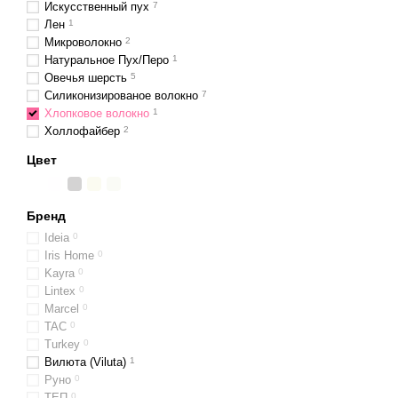
Искусственный пух
7
Лен
1
Микроволокно
2
Натуральное Пух/Перо
1
Овечья шерсть
5
Силиконизированое волокно
7
Хлопковое волокно
1
Холлофайбер
2
Цвет
Бренд
Ideia
0
Iris Home
0
Kayra
0
Lintex
0
Marcel
0
TAC
0
Turkey
0
Вилюта (Viluta)
1
Руно
0
ТЕП
0