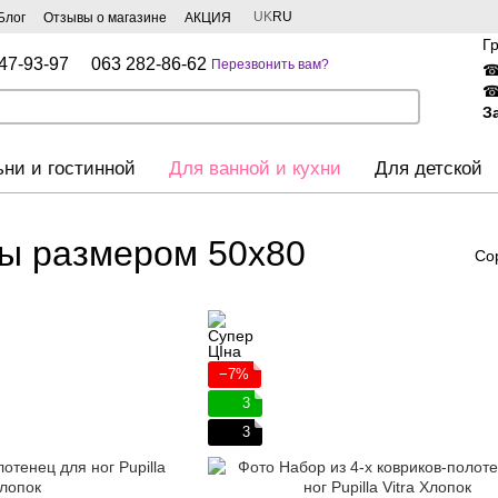
UK
RU
Блог
Отзывы о магазине
АКЦИЯ
Г
47-93-97
063 282-86-62
Перезвонить вам?
З
ьни и гостинной
Для ванной и кухни
Для детской
ты размером 50х80
Со
−7%
3
3