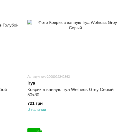
Артикул: svt-2000022242363
Irya
убой
Коврик в ванную Irya Welness Grey Серый
50х80
721 грн
В наличии
3