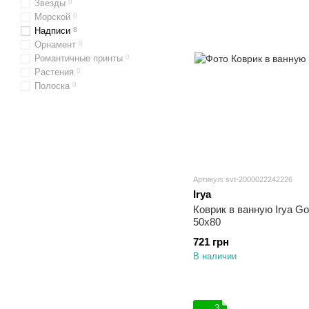
Звезды
0
Морской
0
Надписи
8
Орнамент
0
Романтичные принты
0
Растения
0
Полоска
0
Артикул: svt-2000022242226
Irya
Коврик в ванную Irya Go
50х80
721 грн
В наличии
3