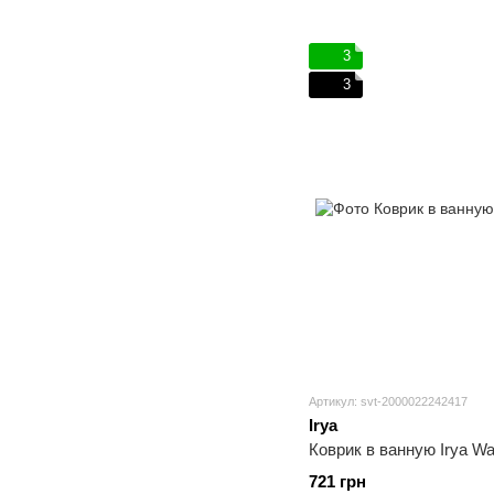
3
3
Артикул: svt-2000022242417
Irya
Коврик в ванную Irya Wa
721 грн