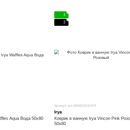
3
3
Артикул: svt-2000022242479
Irya
ffles Aqua Вода 50х80
Коврик в ванную Irya Vincon Pink Роз
50х80