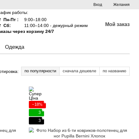
Вход
Желания
рафик работы:
☎
Пн-Пт :
9:00–18:00
Мой заказ
☎
Сб:
11:00–14:00 - дежурный режим
аказы через корзину 24/7
Одежда
по популярности
сначала дешевле
по названию
ртировка:
−18%
3
3