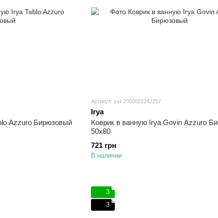
Артикул: svt-2000022242257
Irya
ablo Azzuro Бирюзовый
Коврик в ванную Irya Govin Azzuro Б
50х80
721 грн
В наличии
3
3