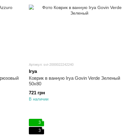
Артикул: svt-2000022242240
Irya
ирюзовый
Коврик в ванную Irya Govin Verde Зеленый
50х80
721 грн
В наличии
3
3