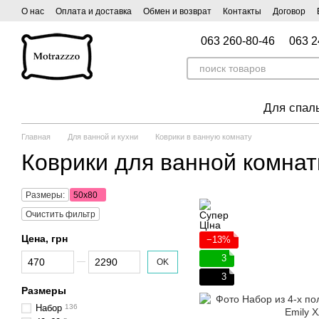
Перейти к основному контенту
О нас
Оплата и доставка
Обмен и возврат
Контакты
Договор
063 260-80-46
063 2
Для спал
Главная
Для ванной и кухни
Коврики в ванную комнату
Коврики для ванной комна
Размеры:
50x80
Очистить фильтр
Цена, грн
−13%
От Цена, грн
До Цена, грн
3
OK
3
Размеры
Набор
136