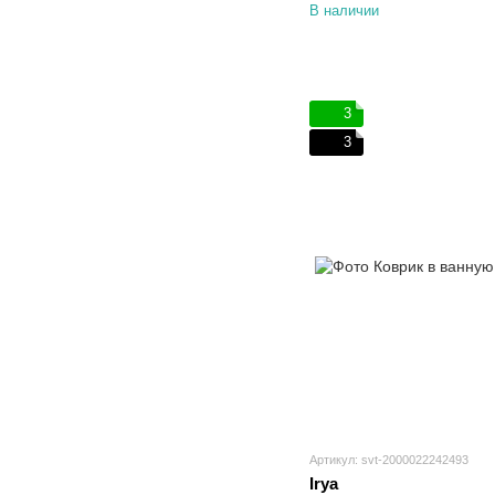
В наличии
3
3
Артикул: svt-2000022242493
Irya