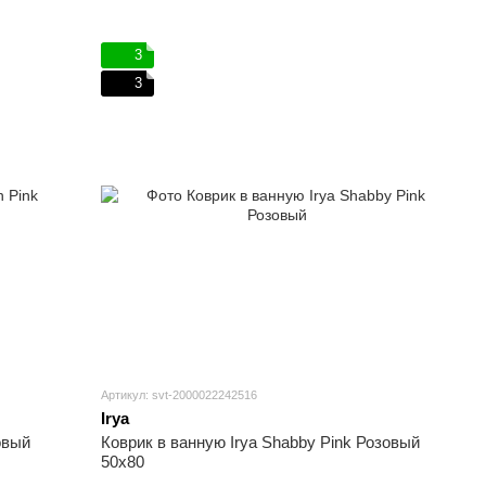
3
3
Артикул: svt-2000022242516
Irya
овый
Коврик в ванную Irya Shabby Pink Розовый
50х80