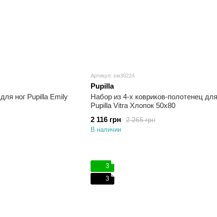
Артикул: хм30224
Pupilla
ля ног Pupilla Emily
Набор из 4-х ковриков-полотенец для
Pupilla Vitra Хлопок 50х80
2 116 грн
2 265 грн
В наличии
3
3