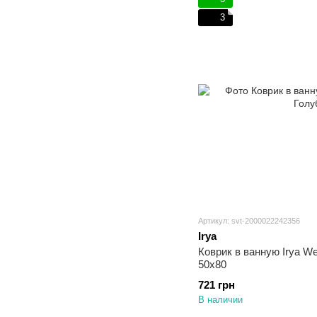
3
Артикул: svt-2000022242356
Irya
Коврик в ванную Irya We
50х80
721 грн
В наличии