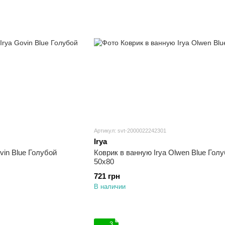
Артикул: svt-2000022242301
Irya
vin Blue Голубой
Коврик в ванную Irya Olwen Blue Гол
50х80
721 грн
В наличии
3