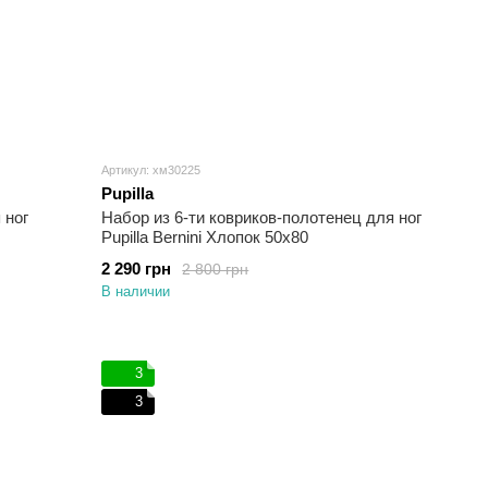
Артикул: хм30225
Pupilla
 ног
Набор из 6-ти ковриков-полотенец для ног
Pupilla Bernini Хлопок 50х80
2 290 грн
2 800 грн
В наличии
3
3