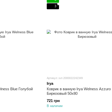
3
Артикул: svt-2000022242349
Irya
lness Blue Голубой
Коврик в ванную Irya Welness Azzuro
Бирюзовый 50х80
721 грн
В наличии