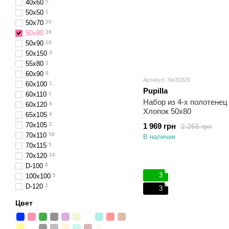
40х60
5
50x50
1
50х70
20
50x80
26
50х90
18
50x150
3
55x80
2
60x90
9
Артикул: Хм30329
60x100
1
Pupilla
60x110
1
Набор из 4-х полотенец д
60х120
6
Хлопок 50х80
65х105
4
70х105
2
1 969 грн
2 265 грн
70x110
58
В наличии
70x115
5
70x120
14
D-100
8
3
100x100
5
D-120
2
3
Цвет