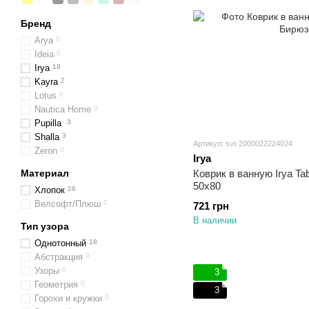
Бренд
Arya
0
Ideia
0
Irya
18
Kayra
2
Lotus
0
Nautica Home
0
Pupilla
3
Shalla
3
Артикул: svt-2000022224024
Zeron
0
Irya
Материал
Коврик в ванную Irya T
50х80
Хлопок
26
Велсофт/Плюш
0
721 грн
В наличии
Тип узора
Однотонный
18
Абстракция
0
Узоры
0
3
Геометрия
0
3
Горохи и кружки
0