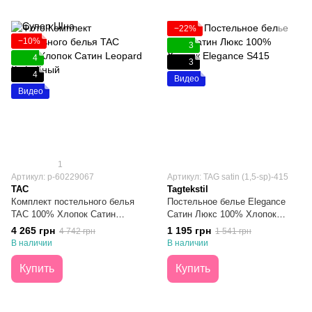
−22%
−10%
3
4
3
4
Видео
Видео
1
Артикул: р-60229067
Артикул: TAG satin (1,5-sp)-415
TAC
Tagtekstil
Комплект постельного белья
Постельное белье Elegance
TAC 100% Хлопок Сатин
Сатин Люкс 100% Хлопок
Leopard Кофейный Евро
Полуторное
4 265 грн
1 195 грн
4 742 грн
1 541 грн
В наличии
В наличии
Купить
Купить