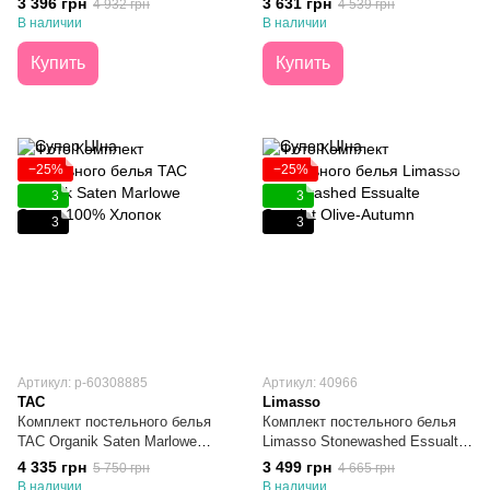
3 396 грн
3 631 грн
4 932 грн
4 539 грн
В наличии
В наличии
Купить
Купить
−25%
−25%
3
3
3
3
Артикул: р-60308885
Артикул: 40966
TAC
Limasso
Комплект постельного белья
Комплект постельного белья
TAC Organik Saten Marlowe
Limasso Stonewashed Essualte
Сатин 100% Хлопок Евро
Capulet Olive-Autumn Евро
4 335 грн
3 499 грн
5 750 грн
4 665 грн
В наличии
В наличии