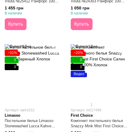
Viluta №25412 Ранфорс 100%
Viluta №24303 Ранфорс 100%
Хлопок Семейный
Хлопок Двуспальный
1 455 грн
1 050 грн
В наличии
В наличии
Купить
Купить
−31%
−20%
3
3
3
3
Видео
2
Артикул: хм41632
Артикул: m017496
Limasso
First Choice
Постельное белье Limasso
Комплект постельного белья
Stonewashed Lucca Kahve
Snazzy Mink Mist First Сhoice
Вареный Хлопок Евро
Сатин Люкс 100% Хлопок Евро