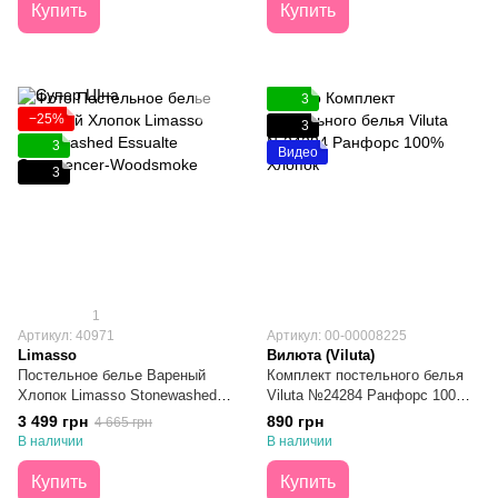
Купить
Купить
3
−25%
3
3
Видео
3
1
Артикул: 40971
Артикул: 00-00008225
Limasso
Вилюта (Viluta)
Постельное белье Вареный
Комплект постельного белья
Хлопок Limasso Stonewashed
Viluta №24284 Ранфорс 100%
Essualte Commencer-
Хлопок Полуторный
3 499 грн
890 грн
4 665 грн
Woodsmoke Евро
В наличии
В наличии
Купить
Купить