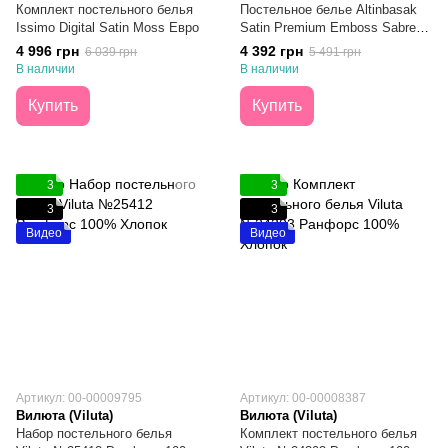
Комплект постельного белья
Постельное белье Altinbasak
Issimo Digital Satin Moss Евро
Satin Premium Emboss Sabre
Текстурированный Сатин Евро
4 996 грн
4 392 грн
6 039 грн
5 491 грн
В наличии
В наличии
Купить
Купить
3
3
3
3
Видео
Видео
Артикул: 00-00009795
Артикул: 00-00008387
Вилюта (Viluta)
Вилюта (Viluta)
Набор постельного белья
Комплект постельного белья