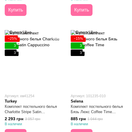
Купить
Купить
−25%
−15%
3
3
3
3
Артикул: хм41254
Артикул: 101235-010
Turkey
Selena
Комплект постельного белья
Комплект постельного белья
Charlotte Stripe Satin
Бязь Люкс Coffee Time
Cappuccino простынь
Полуторный
2 293 грн
885 грн
3 057 грн
1 044 грн
180х200х30 Евро
В наличии
В наличии