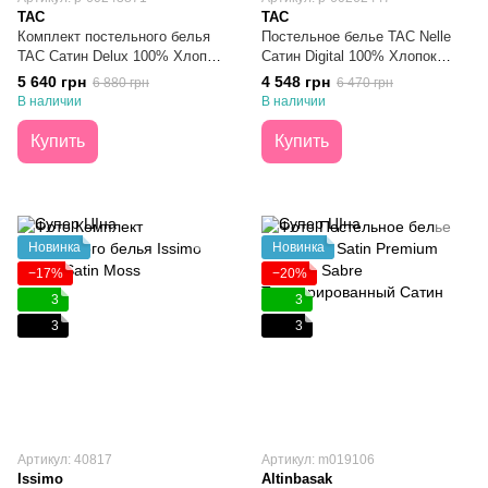
TAC
TAC
Комплект постельного белья
Постельное белье TAC Nelle
TAC Сатин Delux 100% Хлопок
Сатин Digital 100% Хлопок
Prestige Cappucino Кофейный
Евро
5 640 грн
4 548 грн
6 880 грн
6 470 грн
Евро
В наличии
В наличии
Купить
Купить
Новинка
Новинка
−17%
−20%
3
3
3
3
Артикул: 40817
Артикул: m019106
Issimo
Altinbasak