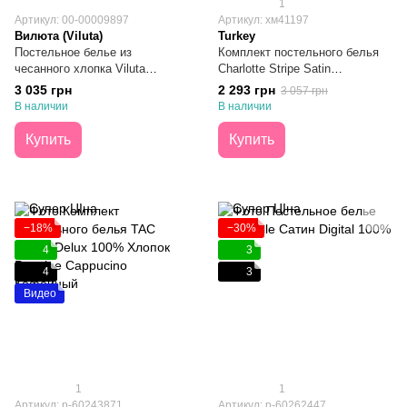
1
Артикул: 00-00009897
Артикул: хм41197
Вилюта (Viluta)
Turkey
Постельное белье из
Комплект постельного белья
чесанного хлопка Viluta
Charlotte Stripe Satin
Brushed Warm Cotton №04
Cappuccino простынь
3 035 грн
2 293 грн
3 057 грн
Евро
160х200х30 Евро
В наличии
В наличии
Купить
Купить
−18%
−30%
4
3
4
3
Видео
1
1
Артикул: р-60243871
Артикул: p-60262447