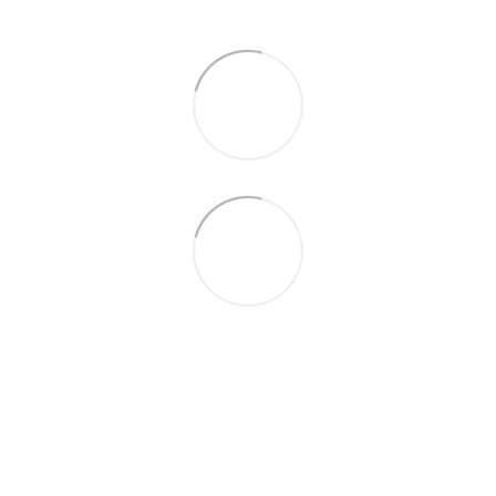
063 260-80-46
063 247-93-97
063 282-86-62
044 247-93-97
Контакты