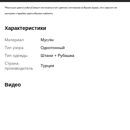
*
Реальные цвета изделий могут отличаться от цветов и оттенков на Вашем экране, это зависит от
настроек и передачи цвета Вашего гаджета.
Характеристики
Материал
Муслін
Тип узора
Однотонный
Тип одежды
Штани + Рубашка
Страна
Турция
производитель
Видео