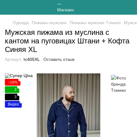
Одежда
Пижамы мужские
Пижамы мужские Tомико
Мужск
Мужская пижама из муслина с
кантом на пуговицах Штани + Кофта
Синяя XL
Артикул:
тс405XL
Оставить отзыв
−16%
3
3
Видео