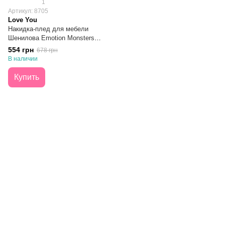
1
Артикул: 8705
Love You
Накидка-плед для мебели
Шенилова Emotion Monsters
180x180
554 грн
678 грн
В наличии
Купить
063 260-80-46
063 247-93-97
063 282-86-62
044 247-93-97
Контакты
Полная версия сайта
© 2014—2026