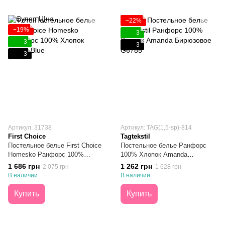
−22%
−19%
3
3
3
3
Артикул: 31738
Артикул: TAG(1,5-sp)-814
First Choice
Tagtekstil
Постельное белье First Choice
Постельное белье Ранфорс
Homesko Ранфорс 100%
100% Хлопок Amanda
Хлопок Marea Blue Полуторное
Бирюзовое Полуторное
1 686 грн
1 262 грн
2 075 грн
1 628 грн
В наличии
В наличии
Купить
Купить