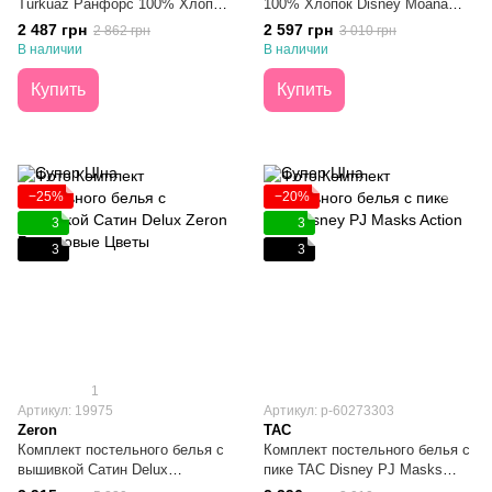
Turkuaz Ранфорс 100% Хлопок
100% Хлопок Disney Moana
Полуторный
простыня на резинке
2 487 грн
2 597 грн
2 862 грн
3 010 грн
Подростковое
В наличии
В наличии
Купить
Купить
−25%
−20%
3
3
3
3
1
Артикул: 19975
Артикул: p-60273303
Zeron
TAC
Комплект постельного белья с
Комплект постельного белья с
вышивкой Сатин Delux
пике TAC Disney PJ Masks
Бирюзовые Цветы Евро
Action Подростковый