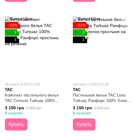
−21%
−21%
3
3
3
3
Артикул: p-60311116
Артикул: p-60319108
TAC
TAC
Комплект постельного белья
Постельное белье TAC Liora
TAC Crimson Turkuaz 100%
Turkuaz Ранфорс 100% Хлопок
Хлопок Ранфорс Евро
простыня на резинке Евро
3 150 грн
3 150 грн
3 969 грн
3 963 грн
В наличии
В наличии
Купить
Купить