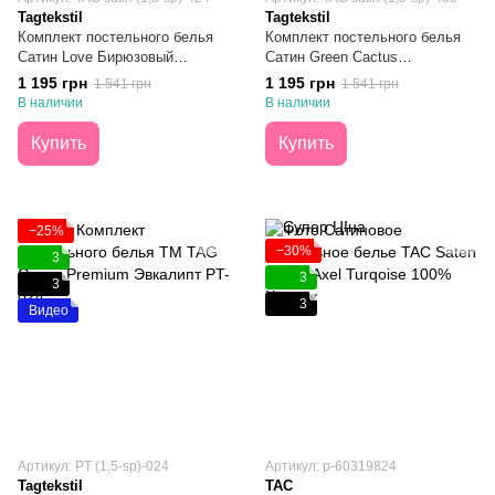
Tagtekstil
Tagtekstil
Комплект постельного белья
Комплект постельного белья
Сатин Love Бирюзовый
Сатин Green Cactus
Полуторный
Полуторный
1 195 грн
1 195 грн
1 541 грн
1 541 грн
В наличии
В наличии
Купить
Купить
−25%
−30%
3
3
3
3
Видео
Артикул: PT (1,5-sp)-024
Артикул: p-60319824
Tagtekstil
TAC