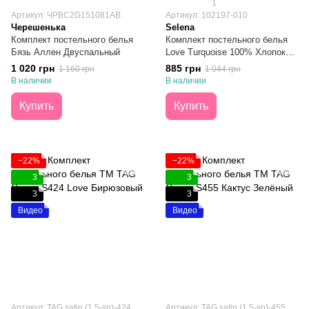
1
Артикул: ЧРBC2G151081AB
Артикул: 102197-010
Черешенька
Selena
Комплект постельного белья
Комплект постельного белья
Бязь Аллен Двуспальный
Love Turquoise 100% Хлопок
Бязь Люкс Полуторный
1 020 грн
885 грн
1 160 грн
1 044 грн
В наличии
В наличии
Купить
Купить
−22%
−22%
3
3
3
3
Видео
Видео
Артикул: TAG satin (1,5-sp)-424
Артикул: TAG satin (1,5-sp)-455