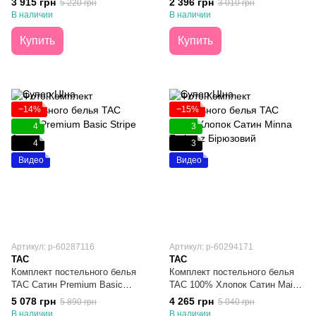
3 915 грн
2 396 грн
5 220 грн
3 010 грн
В наличии
В наличии
Купить
Купить
−14%
−15%
4
3
4
3
Видео
Видео
Артикул: p-60287116
Артикул: р-60294171
TAC
TAC
Комплект постельного белья
Комплект постельного белья
TAC Сатин Premium Basic
TAC 100% Хлопок Сатин Maisy
Stripe Aqua Евро
Turkuaz Биюзовый Евро
5 078 грн
4 265 грн
5 890 грн
5 040 грн
В наличии
В наличии