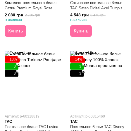
Комплект постельного белья
Сатиновое постельное белье
Сатин Premium Royal Rose
TAC Saten Digital Axel Turqoise
Полуторный
100% Хлопок Евро
2 080 грн
4 548 грн
2 786 грн
6 470 грн
В наличии
В наличии
Купить
Купить
−13%
−14%
3
3
3
3
Артикул: p-60318819
Артикул: p-60315460
TAC
TAC
Постельное белье TAC Luvina
Постельное белье TAC Disney