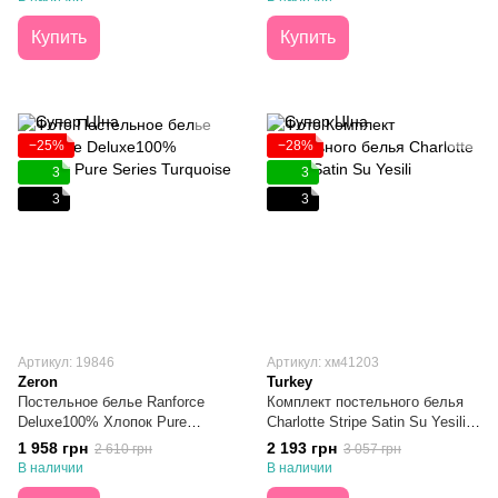
Купить
Купить
−25%
−28%
3
3
3
3
Артикул: 19846
Артикул: хм41203
Zeron
Turkey
Постельное белье Ranforce
Комплект постельного белья
Deluxe100% Хлопок Pure
Charlotte Stripe Satin Su Yesili
Series Turquoise Евро
Евро
1 958 грн
2 193 грн
2 610 грн
3 057 грн
В наличии
В наличии