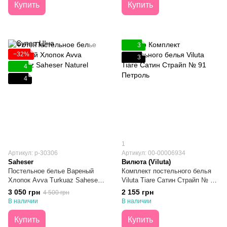
Купить
Купить
3
−32%
3
4
4
1
Артикул: p-30306
Артикул: 00-00006934
Saheser
Вилюта (Viluta)
Постельное белье Вареный
Комплект постельного белья
Хлопок Avva Turkuaz Saheser
Viluta Tiare Сатин Страйп № 91
Naturel Евро
Петроль Двуспальный
3 050 грн
2 155 грн
4 500 грн
В наличии
В наличии
Купить
Купить