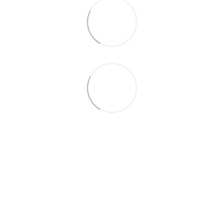
063 260-80-46
063 247-93-97
063 282-86-62
044 247-93-97
Контакти
Повна версія сайту