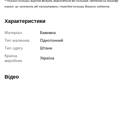
* Реальні кольори виробів можуть відрізнятися від кольорів і відтінків на Вашому
екрані, це залежить від налаштувань і передачі кольору Вашого гаджета.
Характеристики
Матеріал
Бавовна
Тип малюнка
Однотонний
Тип одягу
Штани
Країна
Україна
виробник
Відео