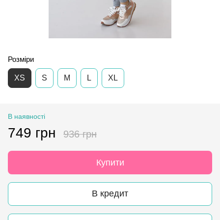
Розміри
XS
S
M
L
XL
В наявності
749 грн
936 грн
Купити
В кредит