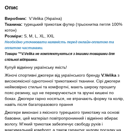
Опис
Виробник:
V.Velika (Україна)
Тканина:
турецький трикотаж футер (трьохнитка петля 100%
котон)
Розміри:
S, M, L, XL, XXL
Необхідно уточнювати наявність перед онлайн-оплатою та
оплатою частинами.
Товари ™V.Velika
не комплектуються з іншими товарами для
спільної відправки.
Купуй відмінну українську якість!
Жіночі спортивні джогери від українського бренду
V.Velika
з
високоякісної однотонної трикотажної тканини. Сірі джогери
неймовірно стильні та комфортні, мають широку прошиту
пояс-резинку, що не перекручюється та зручні кишені по
боках. Джогери гарно носяться, не втрачають форму та колір,
навіть після багаторазового прання
Джогери виконані з якісного турецького трикотажу на основі
бавовни, цей матеріал повітропроникний і відмінно вбирає
вологу. М'який трикотаж забезпечує свободу рухів і
максимальний комфорт, а також гарантує чудову посадку на