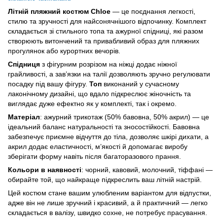
Літній пляжний костюм Chloe
— це поєднання легкості,
стилю та зручності для найсонячнішого відпочинку. Комплект
складається зі стильного топа та ажурної спідниці, які разом
створюють витончений та привабливий образ для пляжних
прогулянок або курортних вечорів.
Спідниця
з фігурним розрізом на ніжці додає ніжної
грайливості, а зав’язки на талії дозволяють зручно регулювати
посадку під вашу фігуру.
Топ
виконаний у сучасному
лаконічному дизайні, що вдало підкреслює жіночність та
виглядає дуже ефектно як у комплекті, так і окремо.
Матеріал
: ажурний трикотаж (50% бавовна, 50% акрил) — це
ідеальний баланс натуральності та зносостійкості. Бавовна
забезпечує приємне відчуття до тіла, дозволяє шкірі дихати, а
акрил додає еластичності, м’якості й допомагає виробу
зберігати форму навіть після багаторазового прання.
Кольори в наявності
: чорний, кавовий, молочний, тіффані —
обирайте той, що найкраще підкреслить ваш літній настрій.
Цей костюм стане вашим улюбленим варіантом для відпустки,
адже він не лише зручний і красивий, а й практичний — легко
складається в валізу, швидко сохне, не потребує прасування.