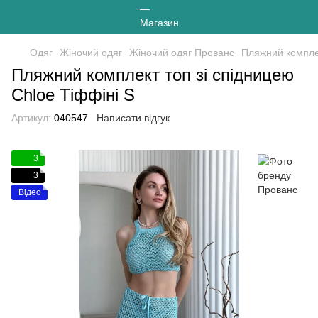
Одяг
Жіночий одяг
Жіночий одяг Прованс
Пляжний комплек
Пляжний комплект топ зі спідницею
Chloe Тіффіні S
Артикул:
040547
Написати відгук
3
3
Відео