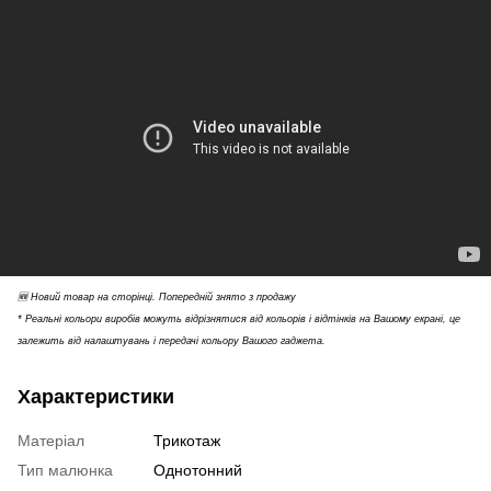
🆕 Новий товар на сторінці. Попередній знято з продажу
* Реальні кольори виробів можуть відрізнятися від кольорів і відтінків на Вашому екрані, це
залежить від налаштувань і передачі кольору Вашого гаджета.
Характеристики
Матеріал
Трикотаж
Тип малюнка
Однотонний