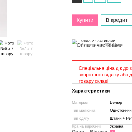
Купити
В кредит
ОПЛАТА ЧАСТИНАМИ
3 платежі по 373.33 грн
Спеціальна ціна діє до 
зворотного відліку або 
товару складі.
Характеристики
Матеріал
Велюр
Тип малюнка
Однотонний
Тип одягу
Штани + Ре
Країна виробник
Україна
Опис
Відгуки