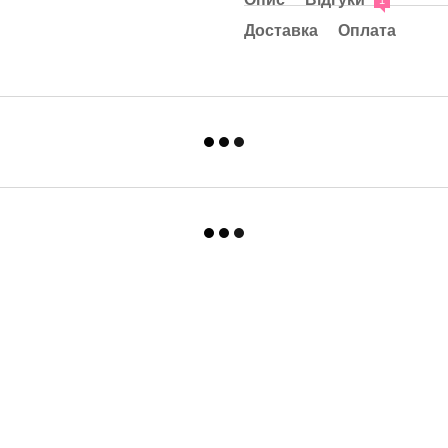
1
Доставка
Оплата
Каталог
Клієнтам
Для спальні та вітальні
Вхід до кабінету
Для ванни та кухні
Про нас
Для дитячої
Оплата і доставка
Одяг
Обмін та повернення
Контакти