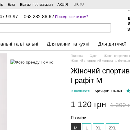
UK
RU
ір
Блог
Відгуки про магазин
АКЦІЯ
Г
47-93-97
063 282-86-62
Передзвонити вам?
З
альні та вітальні
Для ванни та кухні
Для дитячої
Головна
Одяг
Жіночі спортивні
Жіночий спортивний костюм на блискавц
Жіночий спортив
Графіт М
В наявності
Артикул: 004940
1 120 грн
1 300 
Розміри
M
L
XL
2XL