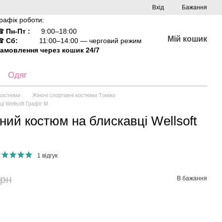
Вхід
Бажання
рафік роботи:
☎
Пн-Пт :
9:00–18:00
Мій кошик
☎
Сб:
11:00–14:00 — черговий режим
амовлення через кошик 24/7
Одяг
 костюми
Жіночі спортивні костюми Tоміко
і Wellsoft Графіт М
ний костюм на блискавці Wellsoft
1 відгук
грн
В бажання