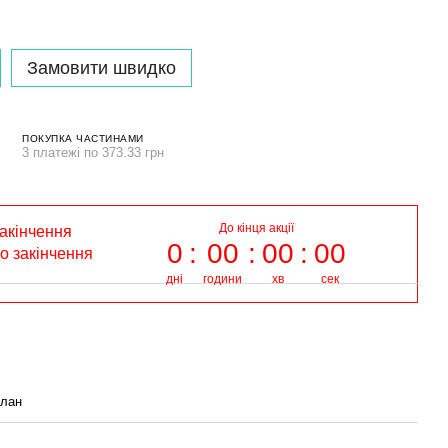
Замовити швидко
ПОКУПКА ЧАСТИНАМИ
3 платежі по 373.33 грн
До кінця акції
закінчення
0
00
00
00
до закінчення
дні
години
хв
сек
глан