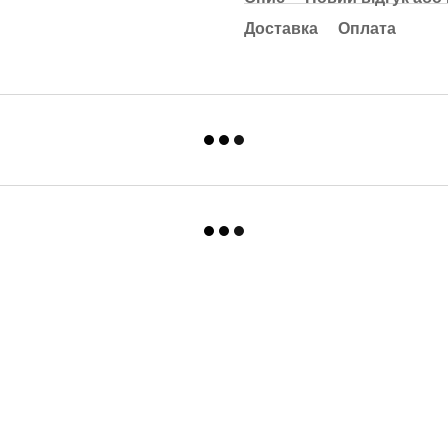
Доставка
Оплата
Каталог
Клієнтам
Для спальні та вітальні
Вхід до кабінету
Для ванни та кухні
Про нас
Для дитячої
Оплата і доставка
Одяг
Обмін та повернення
Контакти