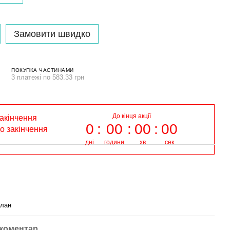
Замовити швидко
ПОКУПКА ЧАСТИНАМИ
3 платежі по 583.33 грн
До кінця акції
закінчення
0
00
00
00
до закінчення
дні
години
хв
сек
глан
 коментар