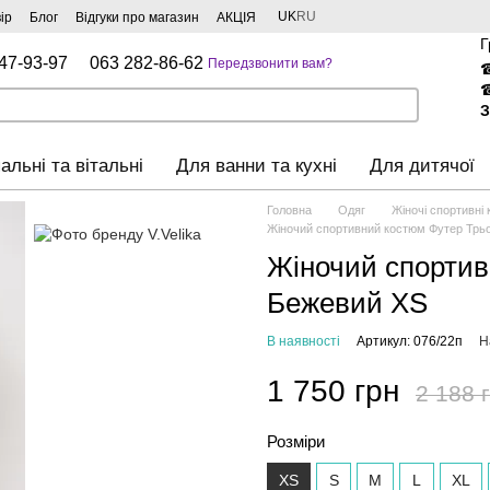
UK
RU
ір
Блог
Відгуки про магазин
АКЦІЯ
Г
47-93-97
063 282-86-62
Передзвонити вам?
З
альні та вітальні
Для ванни та кухні
Для дитячої
Головна
Одяг
Жіночі спортивні
Жіночий спортивний костюм Футер Трь
Жіночий спортив
Бежевий XS
В наявності
Артикул: 076/22п
Н
1 750 грн
2 188 
Розміри
XS
S
M
L
XL