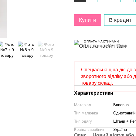
Купити
В кредит
ОПЛАТА ЧАСТИНАМИ
3 платежі по 583.33 грн
Спеціальна ціна діє до 
зворотного відліку або 
товару складі.
Характеристики
Матеріал
Бавовна
Тип малюнка
Однотонний
Тип одягу
Штани + Ре
Країна виробник
Україна
Опис
Новий відгук або