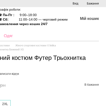
Вхід
Бажання
рафік роботи:
☎
Пн-Пт :
9:00–18:00
Мій кошик
☎
Сб:
11:00–14:00 — черговий режим
амовлення через кошик 24/7
Одяг
 костюми
Жіночі спортивні костюми V.Velika
охнитка Бежевий XS
ний костюм Футер Трьохнитка
аписати відгук
грн
В бажання
2XL