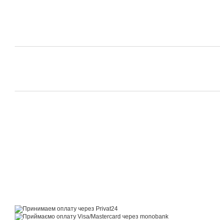
© 2014—2026
Motrazzzo — Затишний магазин домашнього текстилю
Приймаємо до оплати