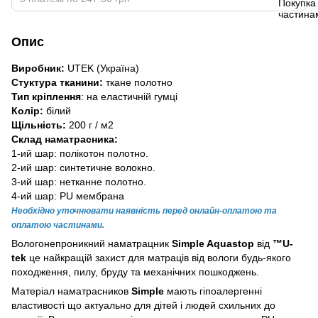
Опис
Виробник:
UTEK (Україна)
Стуктура тканини:
ткане полотно
Тип кріплення
: на еластичній гумці
Колір:
білий
Щільність:
200 г / м2
Склад наматрасника:
1-ий шар: полікотон полотно.
2-ий шар: синтетичне волокно.
3-ий шар: нетканне полотно.
4-ий шар: PU мембрана
Необхідно уточнювати наявність перед онлайн-оплатою та
оплатою частинами.
Вологонепроникний наматрацник
Simple Aquastop
від
™U
-
tek
це найкращій захист для матраців від вологи будь-якого
походження, пилу, бруду та механічних пошкоджень.
Матеріал наматрасников
Simple
мають гіпоалергенні
властивості що актуально для дітей і людей схильних до