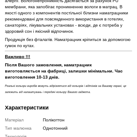
алергії. Вологонепроникність дасягається за рахунок PU
мембрани, яка запобігає проникненню вологи в матрац. В
якості одного з компонентів постільної білизни наматрацники
рекомендовані для повсякденного використання в готелях,
санаторіях, лікувальних установах - всюди, де є потреба у
здоровий сон і якісний відпочинок.
Продукція без фталатів. Наматрацник кріпиться за допомогою
гумок по кутах.
Важливо !!!
Після Вашого замовлення, наматрацник
виготовляється на фабриці, залишки мінімальни. Час
виготовлення 10-13 днів.
Реальні кольори виробів можуть відрізнятися від кольорів і відтінків на Вашому екрані, це
залежить від налаштувань і передачі кольору Вашого гаджета.
Характеристики
Матеріал
Полікоттон
Тип малюнка
Однотонний
Технологія