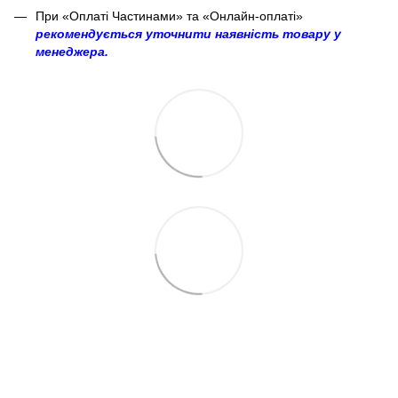
При «Оплаті Частинами» та «Онлайн-оплаті»
рекомендується уточнити наявність товару у
менеджера.
063 260-80-46
063 247-93-97
063 282-86-62