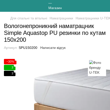
Для спальні та вітальні
Наматрацники
Наматрацники U-TE
Вологонепроникний наматрацник
Simple Aquastop PU резинки по кутам
150х200
Артикул:
SPU150200
Написати відгук
−30%
3
3