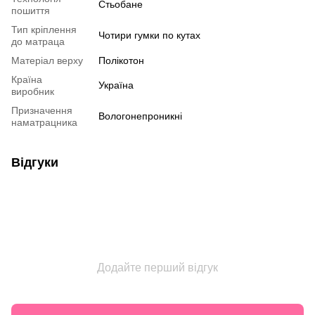
Стьобане
пошиття
Тип кріплення
Чотири гумки по кутах
до матраца
Матеріал верху
Полікотон
Країна
Україна
виробник
Призначення
Вологонепроникні
наматрацника
Відгуки
Додайте перший відгук