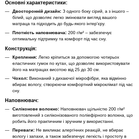
Основні характеристики:
Двосторонній дизайн:
З одного боку сірий, а з іншого –
білий, що дозволяє легко змінювати вигляд вашого
матраца та підходить до будь-якого інтер'єру.
Плотність наповнювача:
200 г/м² – забезпечує
оптимальну підтримку та комфорт під час сну.
Конструкція:
Креплення:
Легко кріпиться за допомогою чотирьох
еластичних гумок по кутах, що дозволяє використовувати
його на матрацах висотою від 25 до 30 см.
Чохол:
Виконаний з дихаючої мікрофібри, яка відмінно
вбирає вологу, створюючи комфортний мікроклімат під час
сну.
Наповнювач:
Силіконове волокно:
Наповнювач щільністю 200 г/м²
виготовлений з силіконізованого поліефірного волокна, що
робить його практичним і зручним у використанні.
Переваги:
Не викликає алергічних реакцій, не вбирає
вологу і запахи, а також забезпечує легкість і простоту в