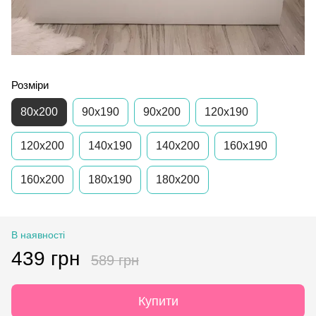
Розміри
80x200
90x190
90x200
120x190
120х200
140x190
140x200
160х190
160х200
180x190
180x200
В наявності
439 грн
589 грн
Купити