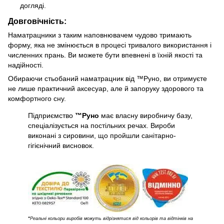
догляді.
Довговічність:
Наматрацники з таким наповнювачем чудово тримають
форму, яка не змінюється в процесі тривалого використання і
численних прань. Ви можете бути впевнені в їхній якості та
надійності.
Обираючи стьобаний наматрацник від ™Руно, ви отримуєте
не лише практичний аксесуар, але й запоруку здорового та
комфортного сну.
Підприємство
™Руно
має власну виробничу базу,
спеціалізується на постільних речах. Вироби
виконані з сировини, що пройшли санітарно-
гігієнічний висновок.
*
Реальні кольори виробів можуть відрізнятися від кольорів та відтінків на