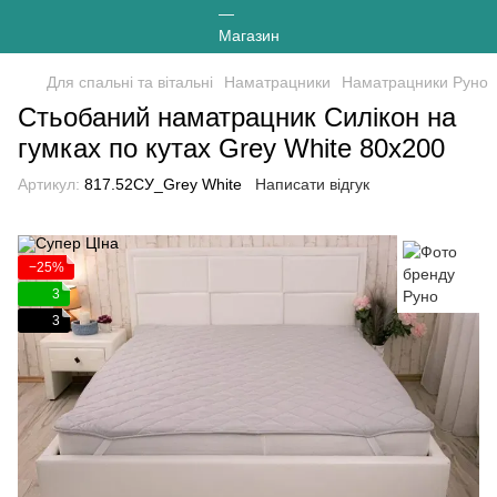
Для спальні та вітальні
Наматрацники
Наматрацники Руно
Стьобаний наматрацник Силікон на
гумках по кутах Grey White 80х200
Артикул:
817.52СУ_Grey White
Написати відгук
−25%
3
3