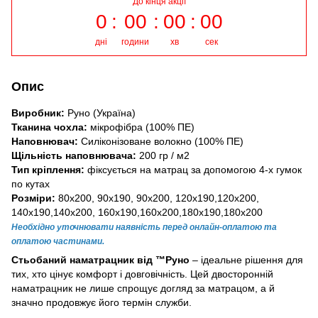
До кінця акції
0
00
00
00
дні
години
хв
сек
Опис
Виробник:
Руно (Україна)
Тканина чохла:
мікрофібра (100% ПЕ)
Наповнювач:
Силіконізоване волокно (100% ПЕ)
Щільність наповнювача:
200 гр / м2
Тип кріплення:
фіксується на матрац за допомогою 4-х гумок
по кутах
Розміри:
80х200, 90х190, 90х200, 120х190,120х200,
140х190,140х200, 160х190,160х200,180х190,180х200
Необхідно уточнювати наявність перед онлайн-оплатою та
оплатою частинами.
Стьобаний наматрацник від ™Руно
– ідеальне рішення для
тих, хто цінує комфорт і довговічність. Цей двосторонній
наматрацник не лише спрощує догляд за матрацом, а й
значно продовжує його термін служби.