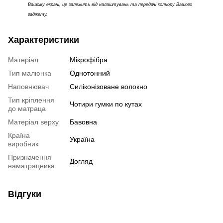
Вашому екрані, це залежить від налаштувань та передачі кольору Вашого
гаджету.
Характеристики
Матеріал
Мікрофібра
Тип малюнка
Однотонний
Наповнювач
Силіконізоване волокно
Тип кріплення
Чотири гумки по кутах
до матраца
Матеріал верху
Бавовна
Країна
Україна
виробник
Призначення
Догляд
наматрацника
Відгуки