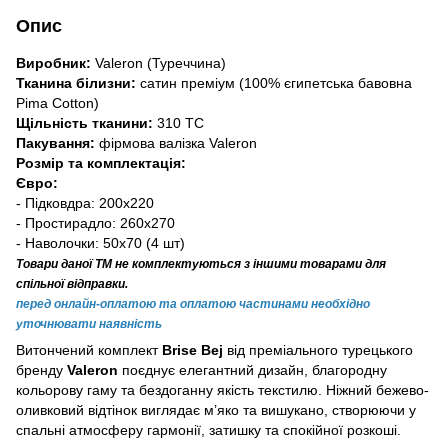
Опис
Виробник:
Valeron (Туреччина)
Тканина білизни:
сатин преміум (100% єгипетська бавовна
Pima Cotton)
Щільність тканини:
310 TC
Пакування:
фірмова валізка Valeron
Розмір та комплектація:
Євро:
- Підковдра: 200х220
- Простирадло: 260х270
- Наволочки: 50x70 (4 шт)
Товари даної ТМ не комплектуються з іншими товарами для
спільної відправки.
перед онлайн-оплатою та оплатою частинами необхідно
уточнювати наявність
Витончений комплект
Brise Bej
від преміального турецького
бренду
Valeron
поєднує елегантний дизайн, благородну
кольорову гаму та бездоганну якість текстилю. Ніжний бежево-
оливковий відтінок виглядає м’яко та вишукано, створюючи у
спальні атмосферу гармонії, затишку та спокійної розкоші.