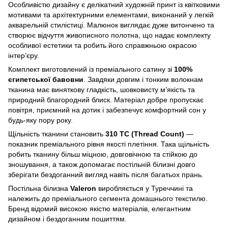
Особливістю дизайну є делікатний художній принт із квітковими
мотивами та архітектурними елементами, виконаний у легкій
акварельній стилістиці. Малюнок виглядає дуже витончено та
створює відчуття живописного полотна, що надає комплекту
особливої естетики та робить його справжньою окрасою
інтер’єру.
Комплект виготовлений із преміального сатину зі
100%
єгипетської бавовни
. Завдяки довгим і тонким волокнам
тканина має виняткову гладкість, шовковисту м’якість та
природний благородний блиск. Матеріал добре пропускає
повітря, приємний на дотик і забезпечує комфортний сон у
будь-яку пору року.
Щільність тканини становить
310 TC (Thread Count)
—
показник преміального рівня якості плетіння. Така щільність
робить тканину більш міцною, довговічною та стійкою до
зношування, а також допомагає постільній білизні довго
зберігати бездоганний вигляд навіть після багатьох прань.
Постільна білизна
Valeron
виробляється у Туреччині та
належить до преміального сегмента домашнього текстилю.
Бренд відомий високою якістю матеріалів, елегантним
дизайном і бездоганним пошиттям.