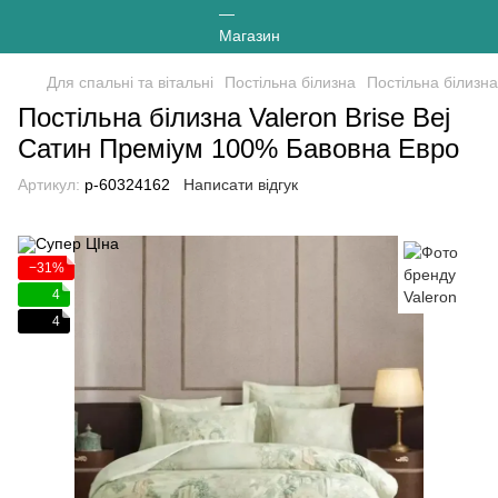
Для спальні та вітальні
Постільна білизна
Постільна білизна
Постільна білизна Valeron Brise Bej
Сатин Преміум 100% Бавовна Евро
Артикул:
p-60324162
Написати відгук
−31%
4
4