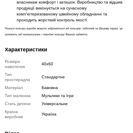
власникам комфорт і затишок. Виробництво та відшив
продукції виконується на сучасному
комп'ютеризованому швейному обладнанні та
проходить жорсткий контроль якості.
Реальні кольори виробів можуть відрізнятися від кольорів і відтінків на Вашому екрані, це
залежить від налаштувань і передачі кольору Вашого гаджета.
Характеристики
Розміри
40х60
наволочок
Тип
Стандартне
простирадла
Матеріал
Бавовна
Тип малюнка
Мультики та Ігри
Стать дитини
Універсальне
Країна
Україна
виробник