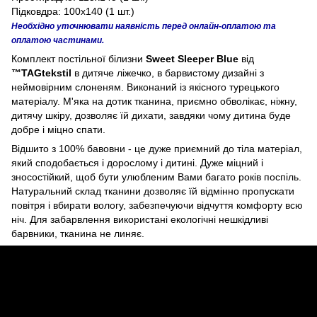
Підковдра: 100х140 (1 шт.)
Необхідно уточнювати наявність перед онлайн-оплатою та
оплатою частинами.
Комплект постільної білизни
Sweet Sleeper Blue
від
™TAGtekstil
в дитяче ліжечко, в барвистому дизайні з
неймовірним слоненям. Виконаний із якісного турецького
матеріалу. М'яка на дотик тканина, приємно обволікає, ніжну,
дитячу шкіру, дозволяє їй дихати, завдяки чому дитина буде
добре і міцно спати.
Відшито з 100% бавовни - це дуже приємний до тіла матеріал,
який сподобається і дорослому і дитині. Дуже міцний і
зносостійкий, щоб бути улюбленим Вами багато років поспіль.
Натуральний склад тканини дозволяє їй відмінно пропускати
повітря і вбирати вологу, забезпечуючи відчуття комфорту всю
ніч. Для забарвлення використані екологічні нешкідливі
барвники, тканина не линяє.