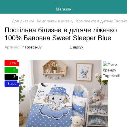
Для дитячої
Комплекти в дитячу
Комплекти в дитячу Tagtekst
Постільна білизна в дитяче ліжечко
100% Бавовна Sweet Sleeper Blue
Артикул:
PT(deti)-07
1 відгук
−27%
3
3
Відео