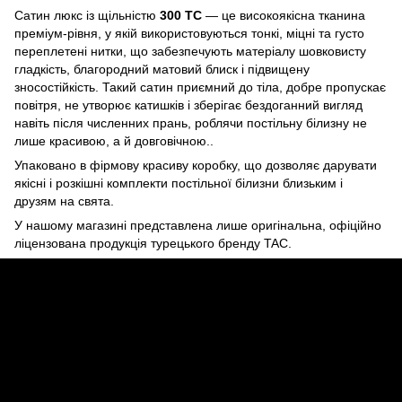
Сатин люкс із щільністю
300 TC
— це високоякісна тканина
преміум-рівня, у якій використовуються тонкі, міцні та густо
переплетені нитки, що забезпечують матеріалу шовковисту
гладкість, благородний матовий блиск і підвищену
зносостійкість. Такий сатин приємний до тіла, добре пропускає
повітря, не утворює катишків і зберігає бездоганний вигляд
навіть після численних прань, роблячи постільну білизну не
лише красивою, а й довговічною..
Упаковано в фірмову красиву коробку, що дозволяє дарувати
якісні і розкішні комплекти постільної білизни близьким і
друзям на свята.
У нашому магазині представлена лише оригінальна, офіційно
ліцензована продукція турецького бренду TAC.