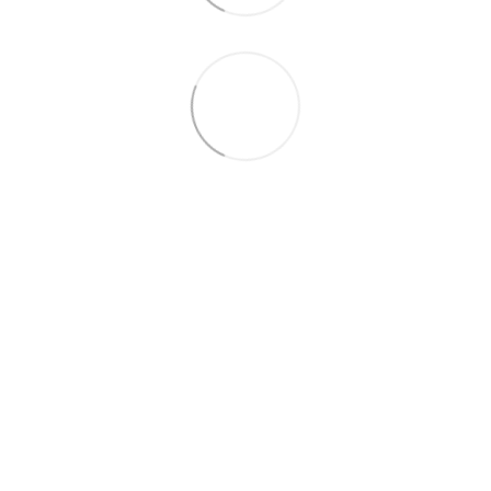
063 260-80-46
063 247-93-97
063 282-86-62
044 247-93-97
Контакти
Повна версія сайту
© 2014—2026
Motrazzzo — Затишний магазин домашнього текстилю
UK
RU