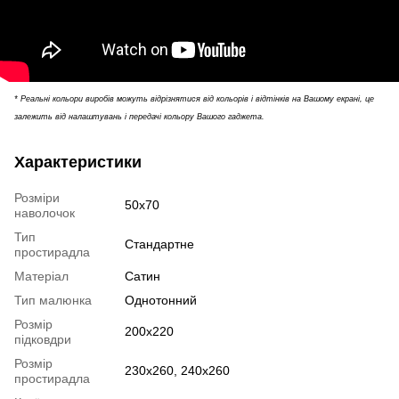
* Реальні кольори виробів можуть відрізнятися від кольорів і відтінків на Вашому екрані, це
залежить від налаштувань і передачі кольору Вашого гаджета.
Характеристики
Розміри
50х70
наволочок
Тип
Стандартне
простирадла
Матеріал
Сатин
Тип малюнка
Однотонний
Розмір
200х220
підковдри
Розмір
230х260, 240х260
простирадла