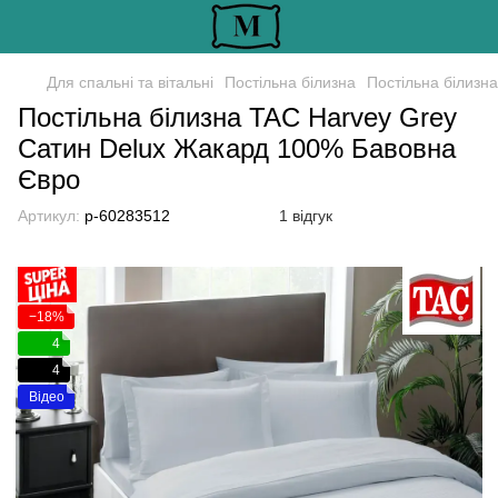
Для спальні та вітальні
Постільна білизна
Постільна білизн
Постільна білизна TAC Harvey Grey
Сатин Delux Жакард 100% Бавовна
Євро
Артикул:
р-60283512
1 відгук
−18%
4
4
Відео