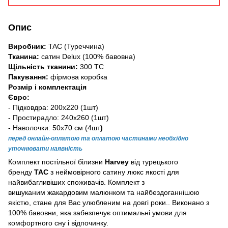
Опис
Виробник:
TAC (Туреччина)
Тканина:
сатин Delux (100% бавовна)
Щільність тканини:
300 TC
Пакування:
фірмова коробка
Розмір і комплектація
Євро:
- Підковдра: 200х220 (1шт)
- Простирадло: 240x260 (1шт)
- Наволочки: 50x70 см (4шт
)
перед онлайн-оплатою та оплатою частинами необхідно
уточнювати наявність
Комплект постільної білизни
Harvey
від турецького
бренду
TAC
з неймовірного сатину люкс якості для
найвибагливіших споживачів. Комплект з
вишуканим жакардовим малюнком та найбездоганнішою
якістю, стане для Вас улюбленим на довгі роки.. Виконано з
100% бавовни, яка забезпечує оптимальні умови для
комфортного сну і відпочинку.