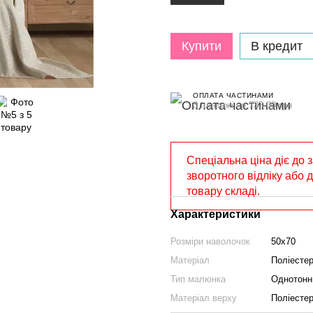
Купити
В кредит
ОПЛАТА ЧАСТИНАМИ
3 платежі по 733.00 грн
Спеціальна ціна діє до 
зворотного відліку або 
товару складі.
Характеристики
Розміри наволочок
50х70
Матеріал
Поліесте
Тип малюнка
Однотонн
Матеріал верху
Поліесте