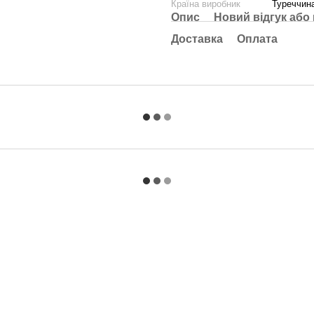
Країна виробник
Туреччин
Опис
Новий відгук або
Доставка
Оплата
Каталог
Клієнтам
Для спальні та вітальні
Вхід до кабінету
Для ванни та кухні
Про нас
Для дитячої
Оплата і доставка
Одяг
Обмін та повернення