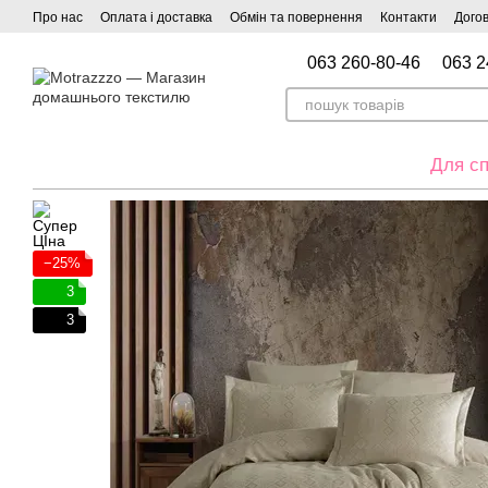
Перейти до основного контенту
Про нас
Оплата і доставка
Обмін та повернення
Контакти
Догов
063 260-80-46
063 2
Для сп
−25%
3
3