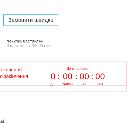
Замовити швидко
ПОКУПКА ЧАСТИНАМИ
3 платежі по 733.00 грн
До кінця акції
закінчення
0
00
00
00
до закінчення
дні
години
хв
сек
р
ий
р