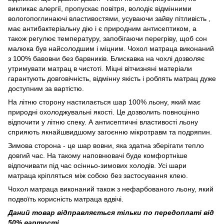
викликає алергії, пропускає повітря, володіє відмінними
вологопоглинаючі властивостями, усуваючи зайву пітливість ,
має антибактеріальну дію і є природним антисептиком, а
також регулює температуру, запобігаючи перегріву, щоб сон
малюка був найсолодшим і міцним. Чохол матраца виконаний
з 100% бавовни без барвників. Блискавка на чохлі дозволяє
утримувати матрац в чистоті. Міцні вітчизняні матеріали
гарантують довговічність, відмінну якість і роблять матрац дуже
доступним за вартістю.
На літню сторону настилається шар 100% льону, який має
природні охолоджувальні якості. Це дозволить повноцінно
відпочити у літню спеку. А антисептичні властивості льону
сприяють якнайшвидшому загоєнню мікротравм та подряпин.
Зимова сторона - це шар вовни, яка здатна зберігати тепло
довгий час. На такому наповнювачі буде комфортніше
відпочивати під час осінньо-зимових холодів. Усі шари
матраца кріпляться між собою без застосування клею.
Чохол матраца виконаний також з нефарбованого льону, який
подвоїть корисність матраца вдвічі.
Даний товар відправляється тільки по передоплаті від
50% вартості.