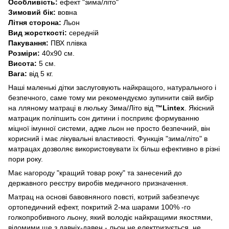
Особливість:
ефект "зима/літо"
Зимовий бік:
вовна
Літня сторона:
Льон
Вид жорсткості:
середній
Пакування:
ПВХ плівка
Розміри:
40х90 см.
Висота:
5 см.
Вага:
від 5 кг.
Наші маленькі дітки заслуговують найкращого, натурального і
безпечного, саме тому ми рекомендуємо зупинити свій вибір
на лляному матраці в люльку Зима/Літо від
™Lintex
. Якісний
матрацик поліпшить сон дитини і посприяє формуванню
міцної імунної системи, адже льон не просто безпечний, він
корисний і має лікувальні властивості. Функція "зима/літо" в
матрацах дозволяє використовувати їх більш ефективно в різні
пори року.
Має нагороду "кращий товар року" та занесений до
державного реєстру виробів медичного призначення.
Матрац на основі бавовняного повсті, котрий забезпечує
ортопедичний ефект, покритий 2-ма шарами 100% -го
голкопробивного льону, який володіє найкращими якостями,
відомими ще з давніх-давен - льон не електризується, не