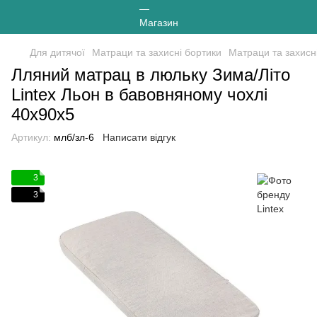
Для дитячої
Матраци та захисні бортики
Матраци та захисні
Лляний матрац в люльку Зима/Літо
Lintex Льон в бавовняному чохлі
40х90х5
Артикул:
млб/зл-6
Написати відгук
3
3