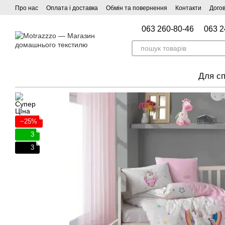
Перейти до основного контенту
Про нас
Оплата і доставка
Обмін та повернення
Контакти
Догов
063 260-80-46
063 2
Для сп
−25%
3
3