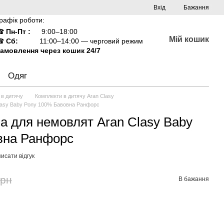
Вхід
Бажання
рафік роботи:
☎
Пн-Пт :
9:00–18:00
Мій кошик
☎
Сб:
11:00–14:00 — черговий режим
амовлення через кошик 24/7
Одяг
 в дитячу
Комплекти в дитячу Aran Clasy
Clasy Baby Pony 100% Бавовна Ранфорс
на для немовлят Aran Clasy Baby
вна Ранфорс
исати відгук
грн
В бажання