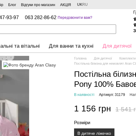
UK
RU
ір
Блог
Відгуки про магазин
АКЦІЯ
Г
47-93-97
063 282-86-62
Передзвонити вам?
З
альні та вітальні
Для ванни та кухні
Для дитячої
Головна
Для дитячої
Комплекти
Постільна білизна для немовлят Aran 
Постільна білиз
Pony 100% Баво
В наявності
Артикул: 31179
Нап
1 156 грн
1 541 
Розміри
В дитяче ліжечко