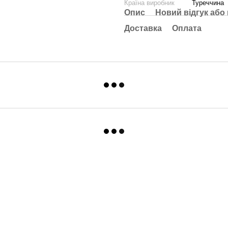
Країна виробник
Туреччина
Опис
Новий відгук або
Доставка
Оплата
Каталог
Клієнтам
Для спальні та вітальні
Вхід до кабінету
Для ванни та кухні
Про нас
Для дитячої
Оплата і доставка
Одяг
Обмін та повернення