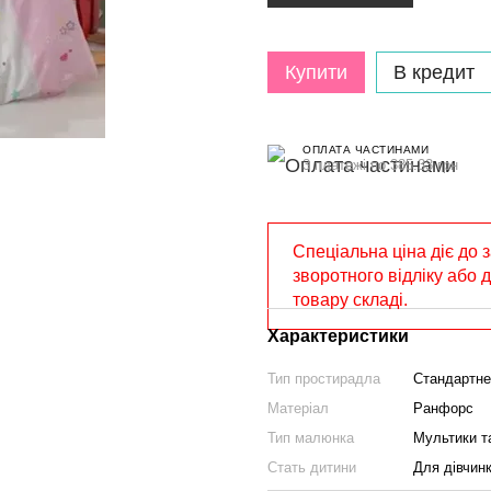
Купити
В кредит
ОПЛАТА ЧАСТИНАМИ
3 платежі по 385.33 грн
Спеціальна ціна діє до 
зворотного відліку або 
товару складі.
Характеристики
Тип простирадла
Стандартне
Матеріал
Ранфорс
Тип малюнка
Мультики та
Стать дитини
Для дівчин