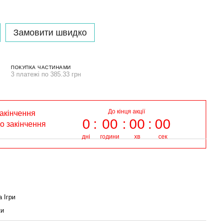
Замовити швидко
ПОКУПКА ЧАСТИНАМИ
3 платежі по 385.33 грн
До кінця акції
закінчення
0
00
00
00
до закінчення
дні
години
хв
сек
 Ігри
ки