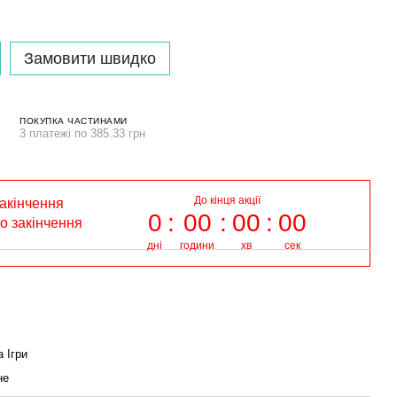
Замовити швидко
ПОКУПКА ЧАСТИНАМИ
3 платежі по 385.33 грн
До кінця акції
закінчення
0
00
00
00
до закінчення
дні
години
хв
сек
 Ігри
не