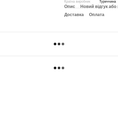
Країна виробник
Туреччина
Опис
Новий відгук або
Доставка
Оплата
Каталог
Клієнтам
Для спальні та вітальні
Вхід до кабінету
Для ванни та кухні
Про нас
Для дитячої
Оплата і доставка
Одяг
Обмін та повернення