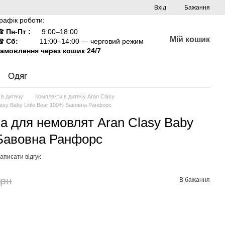
Вхід
Бажання
рафік роботи:
☎
Пн-Пт :
9:00–18:00
Мій кошик
☎
Сб:
11:00–14:00 — черговий режим
амовлення через кошик 24/7
Одяг
 в дитячу
Комплекти в дитячу Aran Clasy
lasy Baby Little Bear 100% Бавовна Ранфорс
на для немовлят Aran Clasy Baby
 Бавовна Ранфорс
аписати відгук
грн
В бажання