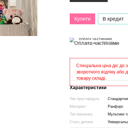
Купити
В кредит
ОПЛАТА ЧАСТИНАМИ
3 платежі по 385.33 грн
Спеціальна ціна діє до 
зворотного відліку або 
товару складі.
Характеристики
Тип простирадла
Стандартне
Матеріал
Ранфорс
Тип малюнка
Мультики та
Стать дитини
Універсаль