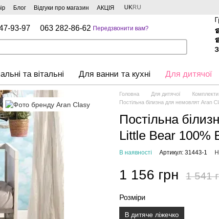
UK
RU
ір
Блог
Відгуки про магазин
АКЦІЯ
Г
47-93-97
063 282-86-62
Передзвонити вам?
З
альні та вітальні
Для ванни та кухні
Для дитячої
Головна
Для дитячої
Комплекти
Постільна білизна для немовлят Aran C
Постільна білиз
Little Bear 100%
В наявності
Артикул: 31443-1
Н
1 156 грн
1 541 
Розміри
В дитяче ліжечко