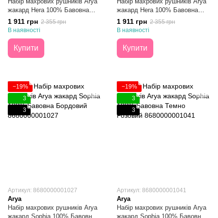
Набір махрових рушників Arya
Набір махрових рушників Arya
жакард Hera 100% Бавовна
жакард Hera 100% Бавовна
Коричневий 50Х90 + 70Х140
Темно Блакитний 50Х90 +
1 911 грн
1 911 грн
2 355 грн
2 355 грн
70Х140
В наявності
В наявності
Купити
Купити
−19%
−19%
3
3
3
3
Артикул: 8680000001027
Артикул: 8680000001041
Arya
Arya
Набір махрових рушників Arya
Набір махрових рушників Arya
жакард Sophia 100% Бавовна
жакард Sophia 100% Бавовна