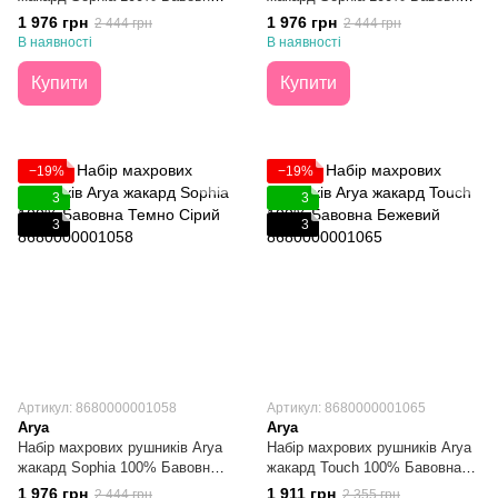
Бордовий 50Х90 + 70Х140
Темно Розовий 50Х90 + 70Х140
1 976 грн
1 976 грн
2 444 грн
2 444 грн
В наявності
В наявності
Купити
Купити
−19%
−19%
3
3
3
3
Артикул: 8680000001058
Артикул: 8680000001065
Arya
Arya
Набір махрових рушників Arya
Набір махрових рушників Arya
жакард Sophia 100% Бавовна
жакард Touch 100% Бавовна
Темно Сірий 50Х90 + 70Х140
Бежевий 50Х90 + 70Х140
1 976 грн
1 911 грн
2 444 грн
2 355 грн