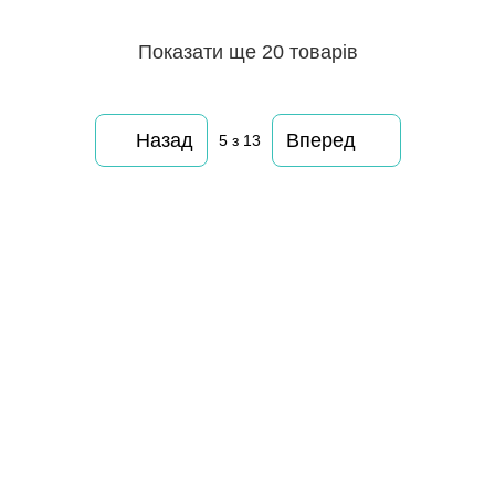
Показати ще 20 товарів
Назад
Вперед
5
з 13
063 260-80-46
063 247-93-97
063 282-86-62
044 247-93-97
Контакти
Повна версія сайту
© 2014—2026
Motrazzzo — Затишний магазин домашнього текстилю
UK
RU