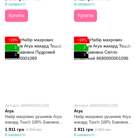
В наявності
В наявності
Купити
Купити
−19%
−19%
3
3
3
3
Артикул: 8680000001089
Артикул: 8680000001096
Arya
Arya
Набір махрових рушників Arya
Набір махрових рушників Arya
жакард Touch 100% Бавовна
жакард Touch 100% Бавовна
Пудровий 50Х90 + 70Х140
Світло Блакитний 50Х90 +
1 911 грн
1 911 грн
2 355 грн
2 355 грн
70Х140
В наявності
В наявності