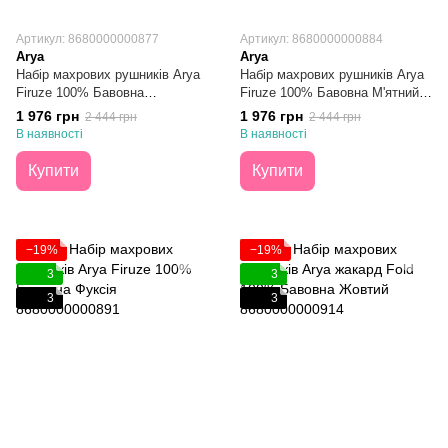
Артикул: 8680000000877
Артикул: 8680000000884
Arya
Arya
Набір махрових рушників Arya
Набір махрових рушників Arya
Firuze 100% Бавовна
Firuze 100% Бавовна М'ятний
Бірюзовий 50Х90 + 70Х140
50Х90 + 70Х140
1 976 грн
1 976 грн
2 444 грн
2 444 грн
В наявності
В наявності
Купити
Купити
−19%
−19%
3
3
3
3