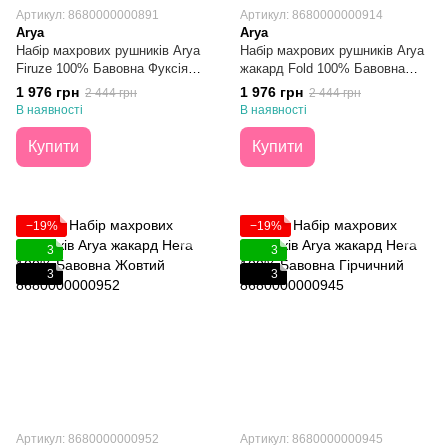
Артикул: 8680000000891
Артикул: 8680000000914
Arya
Arya
Набір махрових рушників Arya
Набір махрових рушників Arya
Firuze 100% Бавовна Фуксія
жакард Fold 100% Бавовна
50Х90 + 70Х140
Жовтий 50Х90 + 70Х140
1 976 грн
1 976 грн
2 444 грн
2 444 грн
В наявності
В наявності
Купити
Купити
−19%
−19%
3
3
3
3
Артикул: 8680000000952
Артикул: 8680000000945