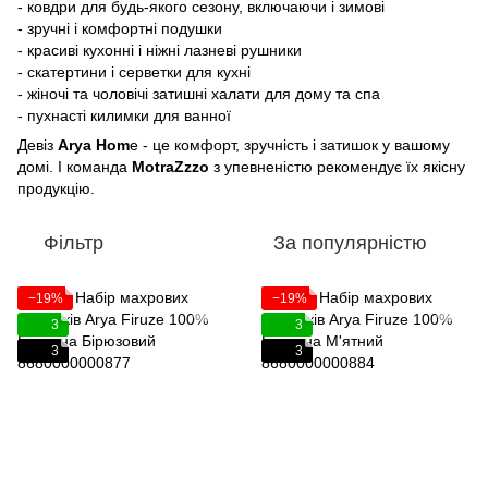
- ковдри для будь-якого сезону, включаючи і зимові
- зручні і комфортні подушки
- красиві кухонні і ніжні лазневі рушники
- скатертини і серветки для кухні
- жіночі та чоловічі затишні халати для дому та спа
- пухнасті килимки для ванної
Девіз
Arya Hom
e - це комфорт, зручність і затишок у вашому
домі. І команда
MotraZzzo
з упевненістю рекомендує їх якісну
продукцію.
Фільтр
За популярністю
−19%
−19%
3
3
3
3