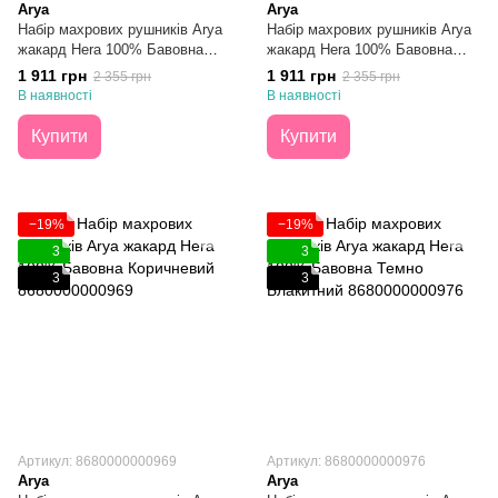
Arya
Arya
Набір махрових рушників Arya
Набір махрових рушників Arya
жакард Hera 100% Бавовна
жакард Hera 100% Бавовна
Жовтий 50Х90 + 70Х140
Гірчичний 50Х90 + 70Х140
1 911 грн
1 911 грн
2 355 грн
2 355 грн
В наявності
В наявності
Купити
Купити
−19%
−19%
3
3
3
3
Артикул: 8680000000969
Артикул: 8680000000976
Arya
Arya