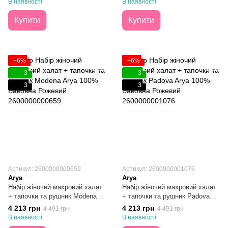
В наявності
В наявності
Купити
Купити
−6%
−6%
3
3
3
3
Артикул: 2600000000659
Артикул: 2600000001076
Arya
Arya
Набір жіночий махровий халат
Набір жіночий махровий халат
+ тапочки та рушник Modena
+ тапочки та рушник Padova
Arya 100% Бавовна Білий S/M
Arya 100% Бавовна Рожевий
4 213 грн
4 213 грн
4 491 грн
4 491 грн
S/M
В наявності
В наявності