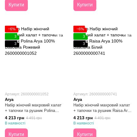
Купити
Купити
−6%
−6%
3
3
3
3
Артикул: 2600000001052
Артикул: 2600000000741
Arya
Arya
Набір жіночий махровий халат
Набір жіночий махровий халат
+ тапочки та рушник Polina
+ тапочки та рушник Raisa Arya
Arya 100% Бавовна Рожевий
100% Бавовна Білий S/M
4 213 грн
4 213 грн
4 491 грн
4 491 грн
S/M
В наявності
В наявності
Купити
Купити