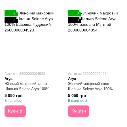
3
3
3
3
Артикул: 2600000004923
Артикул: 2600000004954
Arya
Arya
Жіночий махровий халат
Жіночий махровий халат
Шалька Selene Arya 100%
Шалька Selene Arya 100%
Бавовна Пудровий S
Бавовна М'ятний S
5 050 грн
5 050 грн
В наявності
В наявності
Купити
Купити