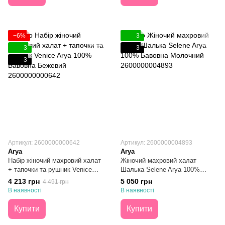
−6%
3
3
3
3
Артикул: 2600000000642
Артикул: 2600000004893
Arya
Arya
Набір жіночий махровий халат
Жіночий махровий халат
+ тапочки та рушник Venice
Шалька Selene Arya 100%
Arya 100% Бавовна Бежевий
Бавовна Молочний S
4 213 грн
5 050 грн
4 491 грн
S/M
В наявності
В наявності
Купити
Купити