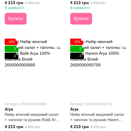
100% Бавовна Рожевий S/M
100% Бавовна Білий S/M
4 213 грн
4 213 грн
4 491 грн
4 491 грн
В наявності
В наявності
Купити
Купити
−6%
−6%
3
3
3
3
Артикул: 2600000000680
Артикул: 2600000000758
Arya
Arya
Набір жіночий махровий халат
Набір жіночий махровий халат
+ тапочки та рушник Batik Arya
+ тапочки та рушник Harem
100% Бавовна Білий S/M
Arya 100% Бавовна Білий S/M
4 213 грн
4 213 грн
4 491 грн
4 491 грн