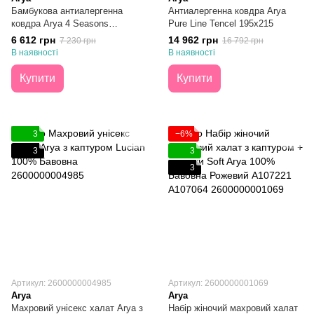
Бамбукова антиалергенна
Антиалергенна ковдра Arya
ковдра Arya 4 Seasons
Pure Line Tencel 195x215
155Х215
6 612 грн
14 962 грн
7 230 грн
16 792 грн
В наявності
В наявності
Купити
Купити
3
−6%
3
3
3
Артикул: 2600000004985
Артикул: 2600000001069
Arya
Arya
Махровий унісекс халат Arya з
Набір жіночий махровий халат