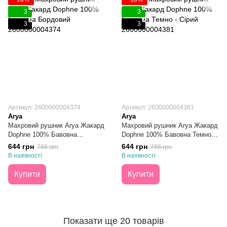
3
3
3
3
Артикул: 2600000004374
Артикул: 2600000004381
Arya
Arya
Махровий рушник Arya Жакард
Махровий рушник Arya Жакард
Dophne 100% Бавовна
Dophne 100% Бавовна Темно -
Бордовий 50X90
Сірий 50X90
644 грн
644 грн
786 грн
786 грн
В наявності
В наявності
Купити
Купити
Показати ще 20 товарів