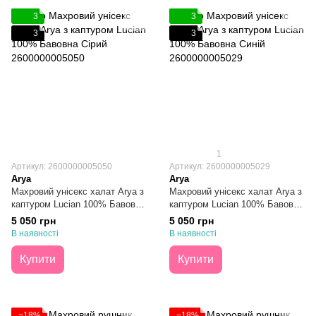
3
3
3
3
1
Артикул: 2600000005050
Артикул: 2600000005029
Arya
Arya
Махровий унісекс халат Arya з
Махровий унісекс халат Arya з
каптуром Lucian 100% Бавовна
каптуром Lucian 100% Бавовна
Сірий L/XL
Синій L/XL
5 050 грн
5 050 грн
В наявності
В наявності
Купити
Купити
−18%
−18%