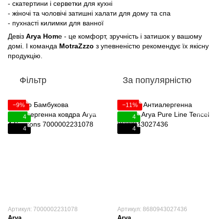
- скатертини і серветки для кухні
- жіночі та чоловічі затишні халати для дому та спа
- пухнасті килимки для ванної
Девіз
Arya Hom
e - це комфорт, зручність і затишок у вашому
домі. І команда
MotraZzzo
з упевненістю рекомендує їх якісну
продукцію.
Фільтр
За популярністю
−9%
−11%
4
4
4
4
Артикул: 7000002231078
Артикул: 8680943027436
Arya
Arya