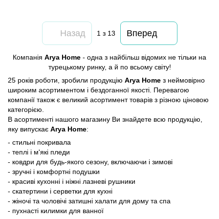
Назад
Вперед
1
з 13
Компанія
Arya Home
- одна з найбільш відомих не тільки на
турецькому ринку, а й по всьому світу!
25 років роботи, зробили продукцію
Arya Home
з неймовірно
широким асортиментом і бездоганної якості. Перевагою
компанії також є великий асортимент товарів з різною ціновою
категорією.
В асортименті нашого магазину Ви знайдете всю продукцію,
яку випускає
Arya Home
:
- стильні покривала
- теплі і м'які пледи
- ковдри для будь-якого сезону, включаючи і зимові
- зручні і комфортні подушки
- красиві кухонні і ніжні лазневі рушники
- скатертини і серветки для кухні
- жіночі та чоловічі затишні халати для дому та спа
- пухнасті килимки для ванної