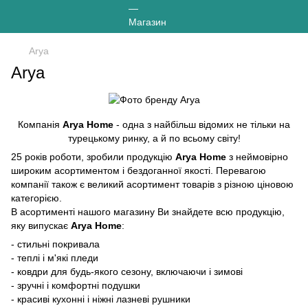
Arya
Arya
Компанія
Arya Home
- одна з найбільш відомих не тільки на
турецькому ринку, а й по всьому світу!
25 років роботи, зробили продукцію
Arya Home
з неймовірно
широким асортиментом і бездоганної якості. Перевагою
компанії також є великий асортимент товарів з різною ціновою
категорією.
В асортименті нашого магазину Ви знайдете всю продукцію,
яку випускає
Arya Home
:
- стильні покривала
- теплі і м'які пледи
- ковдри для будь-якого сезону, включаючи і зимові
- зручні і комфортні подушки
- красиві кухонні і ніжні лазневі рушники