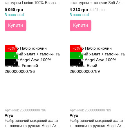
каптуром Lucian 100% Бавовна
з каптуром + тапочки Soft Arya
Білий S/М
100% Бавовна Рожевий S/M
5 050 грн
4 213 грн
4 491 грн
В наявності
В наявності
Купити
Купити
−6%
−6%
3
3
3
3
Артикул: 2600000000796
Артикул: 2600000000789
Arya
Arya
Набір жіночий махровий халат
Набір жіночий махровий халат
+ тапочки та рушник Angel Arya
+ тапочки та рушник Angel Arya