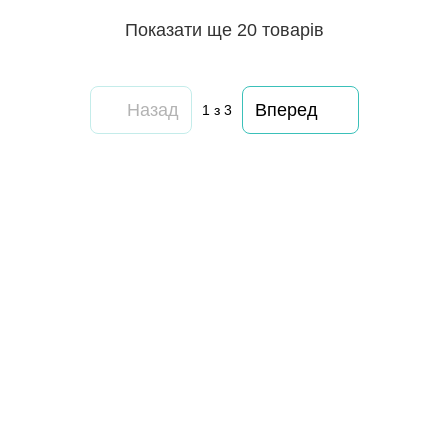
Показати ще 20 товарів
Назад
Вперед
1
з 3
063 260-80-46
063 247-93-97
063 282-86-62
044 247-93-97
Контакти
Повна версія сайту
© 2014—2026
Motrazzzo — Затишний магазин домашнього текстилю
UK
RU