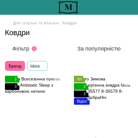
Для спальні та вітальні
Ковдри
Ковдри
Фільтр
За популярністю
1
Бренд
Ideia
3
Хіт
3
3
3
Відео