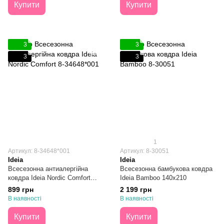
Купити
Купити
3
3
3
3
1
Артикул: 8-34648*001
Артикул: 8-30051
Ideia
Ideia
Всесезонна антиалергійна
Всесезонна бамбукова ковдра
ковдра Ideia Nordic Comfort
Ideia Bamboo 140х210
140х210
899 грн
2 199 грн
В наявності
В наявності
Купити
Купити