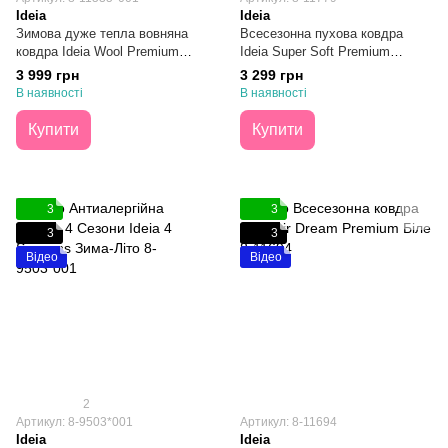
Ideia
Ideia
Зимова дуже тепла вовняна
Всесезонна пухова ковдра
ковдра Ideia Wool Premium
Ideia Super Soft Premium
140х210
140х210
3 999 грн
3 299 грн
В наявності
В наявності
Купити
Купити
3
3
3
3
Відео
Відео
2
Артикул: 8-9503*001
Артикул: 8-11694
Ideia
Ideia