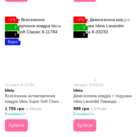
−1%
−7%
3
3
3
3
Відео
1
Артикул: 8-11784
Артикул: 8-33233
Ideia
Ideia
Всесезонна антиалергенна
Демісезонна ковдра + подушка
ковдра Ideia Super Soft Classic
Ideia Lavandel Лаванда
140х210
140х210 + 50х70
1 755 грн
999 грн
1 769 грн
1 075 грн
В наявності
В наявності
Купити
Купити