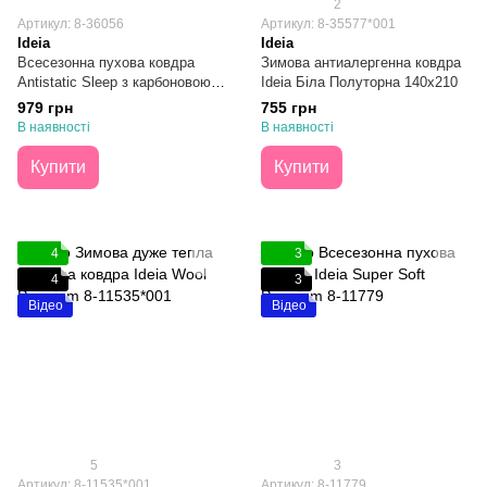
2
Артикул: 8-36056
Артикул: 8-35577*001
Ideia
Ideia
Всесезонна пухова ковдра
Зимова антиалергенна ковдра
Antistatic Sleep з карбоновою
Ideia Біла Полуторна 140х210
ниткою 140х210
979 грн
755 грн
В наявності
В наявності
Купити
Купити
4
3
4
3
Відео
Відео
5
3
Артикул: 8-11535*001
Артикул: 8-11779