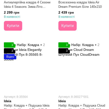
Антиалергійна ковдра 4 Сезони
Всесезонна ковдра Ideia Air
Ideia 4 Seasons Зима-Літо
Dream Premium Біле 140х210
155х215
2 299 грн
2 439 грн
В наявності
В наявності
Купити
Купити
3
3
3
3
Відео
Артикул: 8-35564
Артикул: 8-36027*001
Ideia
Ideia
Набір: Ковдра + Подушка Ideia
Набір: Ковдра + Подушка Cloud