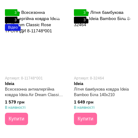
3
3
3
3
Відео
Артикул: 8-11748*001
Артикул: 8-32464
Ideia
Ideia
Всесезонна антиалергійна
Літня бамбукова ковдра Ideia
ковдра Ideia Air Dream Classic
Bamboo Біла 140х210
Rose 155х215
1 579 грн
1 649 грн
В наявності
В наявності
Купити
Купити