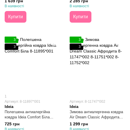
1 639 грн
2 285 грн
В наявності
В наявності
Купити
Купити
3
3
3
3
1
Артикул: 8-11897*001
Артикул: 8-11747*002
Ideia
Ideia
Полегшена антиалергійна
Зимова антиалергенна ковдра
ковдра Ideia Comfort Біла
Air Dream Classic Афродита
175х210
140х210
725 грн
1 299 грн
В наявності
В наявності