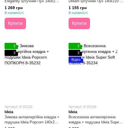
Elegantly Штучний Пух 140х210
Dream Штучний Пух 140х210 +
+ 50х70
50х70
1 269 грн
1 155 грн
В наявності
В наявності
Купити
Купити
3
3
3
3
Відео
Артикул: 8-35232
Артикул: 8-35234
Ideia
Ideia
Зимова антиалергійна ковдра +
Всесезонна антиалергенна
подушка Ideia Popcorn 140х210
ковдра + подушка Ideia Super
+ 50х70
Soft Classic 140х210 + 50х70