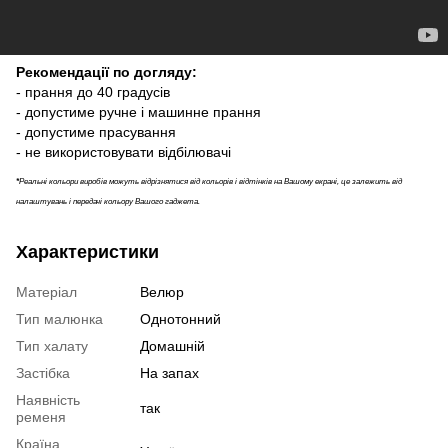
Рекомендації по догляду:
- прання до 40 градусів
- допустиме ручне і машинне прання
- допустиме прасування
- не використовувати відбілювачі
*
Реальні кольори виробів можуть відрізнятися від кольорів і відтінків на Вашому екрані, це залежить від
налаштувань і передачі кольору Вашого гаджета.
Характеристики
Матеріал
Велюр
Тип малюнка
Однотонний
Тип халату
Домашній
Застібка
На запах
Наявність
так
ременя
Країна