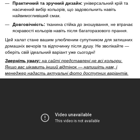
Практичний та зручний дизайн:
універсальний крій та
насичений вибір кольорів, що задовольнить навіть
найвимогливіший смак.
Довговічність:
тканина стійка до зношування, не втрачає
яскравості кольорів навіть після багаторазового прання.
Цей халат стане вашим улюбленим супутником для затишних
домашніх вечорів та відпочинку після душу. Не зволікайте —
оберіть свій ідеальний варіант уже сьогодні!
Зверніть увагу:
на сайті представлені не всі кольори.
Якщо вас цікавить інший відтінок — напишіть нам, і
менеджер надасть актуальні фото доступних варіантів.