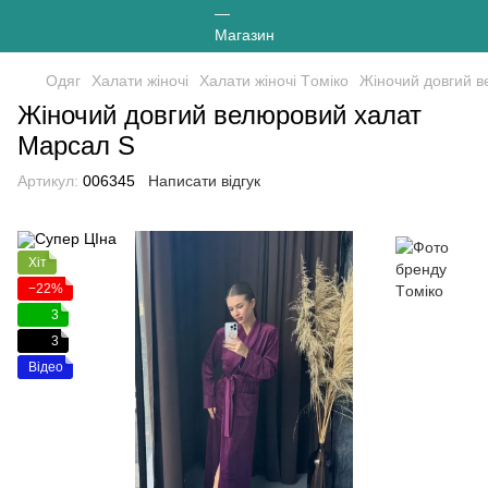
Одяг
Халати жіночі
Халати жіночі Tоміко
Жіночий довгий 
Жіночий довгий велюровий халат
Марсал S
Артикул:
006345
Написати відгук
Хіт
−22%
3
3
Відео