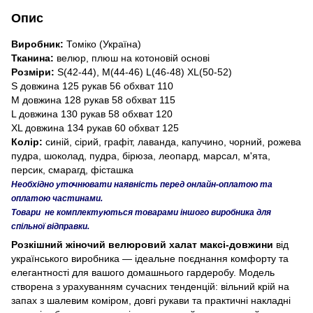
Опис
Виробник:
Томіко (Україна)
Тканина:
велюр, плюш на котоновій основі
Розміри:
S(42-44), M(44-46) L(46-48) XL(50-52)
S довжина 125 рукав 56 обхват 110
M довжина 128 рукав 58 обхват 115
L довжина 130 рукав 58 обхват 120
XL довжина 134 рукав 60 обхват 125
Колір:
синій, сірий, графіт, лаванда, капучино, чорний, рожева
пудра, шоколад, пудра, бірюза, леопард, марсал, м'ята,
персик, смарагд, фісташка
Необхідно уточнювати наявність перед онлайн-оплатою та
оплатою частинами.
Товари не комплектуються товарами іншого виробника для
спільної відправки.
Розкішний жіночий велюровий халат максі-довжини
від
українського виробника — ідеальне поєднання комфорту та
елегантності для вашого домашнього гардеробу. Модель
створена з урахуванням сучасних тенденцій: вільний крій на
запах з шалевим коміром, довгі рукави та практичні накладні