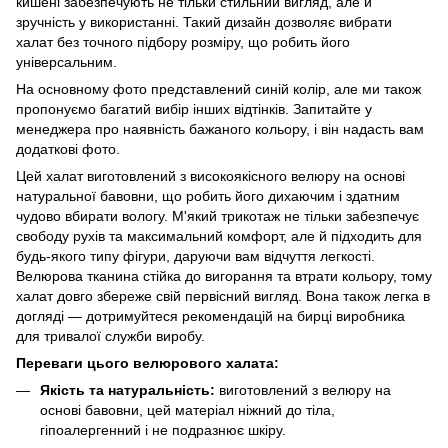
кишені забезпечують не тільки стильний вигляд, але й
зручність у використанні. Такий дизайн дозволяє вибрати
халат без точного підбору розміру, що робить його
універсальним.
На основному фото представлений синій колір, але ми також
пропонуємо багатий вибір інших відтінків. Запитайте у
менеджера про наявність бажаного кольору, і він надасть вам
додаткові фото.
Цей халат виготовлений з високоякісного велюру на основі
натуральної бавовни, що робить його дихаючим і здатним
чудово вбирати вологу. М'який трикотаж не тільки забезпечує
свободу рухів та максимальний комфорт, але й підходить для
будь-якого типу фігури, даруючи вам відчуття легкості.
Велюрова тканина стійка до вигорання та втрати кольору, тому
халат довго збереже свій первісний вигляд. Вона також легка в
догляді — дотримуйтеся рекомендацій на бирці виробника
для тривалої служби виробу.
Переваги цього велюрового халата:
Якість та натуральність:
виготовлений з велюру на
основі бавовни, цей матеріал ніжний до тіла,
гіпоалергенний і не подразнює шкіру.