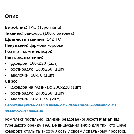
Опис
Виробник:
TAC (Туреччина)
Тканина:
ранфорс (100% бавовна)
Щільність тканини:
142 TC
Пакування:
фірмова коробка
Розмір і комплектація:
Півтораспальний:
- Підковдра: 160х220 (1шт)
- Простирадло: 180x260 (1шт)
- Наволочки: 50x70 (1шт)
Євро:
- Підковдра на гудзиках: 200x220 (1шт)
- Простирадло: 240х260 (1шт)
- Наволочки: 50x70 см (2шт)
Необхідно уточнювати наявність перед онлайн-оплатою та
оплатою частинами
Комплект постільної білизни бездоганної якості
Marian
від
турецького бренду
TAC
це вишуканий вибір для тих, хто цінує
комфорт, стиль та високу якість у своєму спальному просторі.