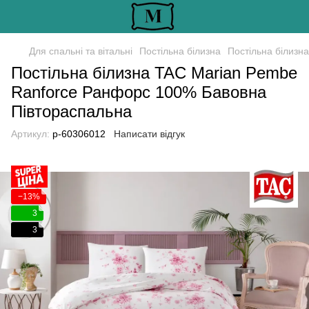
Для спальні та вітальні
Постільна білизна
Постільна білизн
Постільна білизна TAC Marian Pembe
Ranforce Ранфорс 100% Бавовна
Півтораспальна
Артикул:
p-60306012
Написати відгук
−13%
3
3