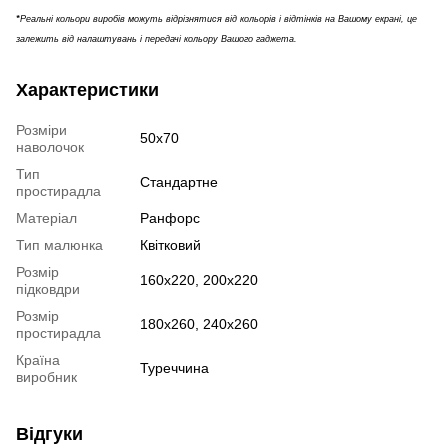
*
Реальні кольори виробів можуть відрізнятися від кольорів і відтінків на Вашому екрані, це
залежить від налаштувань і передачі кольору Вашого гаджета.
Характеристики
Розміри
50х70
наволочок
Тип
Стандартне
простирадла
Матеріал
Ранфорс
Тип малюнка
Квітковий
Розмір
160х220, 200х220
підковдри
Розмір
180х260, 240х260
простирадла
Країна
Туреччина
виробник
Відгуки