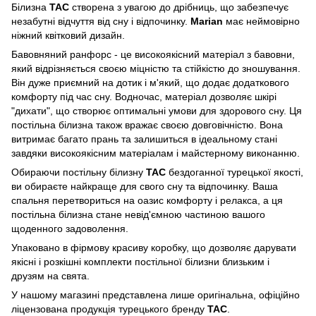
Білизна
TAC
створена з увагою до дрібниць, що забезпечує
незабутні відчуття від сну і відпочинку.
Marian
має неймовірно
ніжний квітковий дизайн.
Бавовняний ранфорс - це високоякісний матеріал з бавовни,
який відрізняється своєю міцністю та стійкістю до зношування.
Він дуже приємний на дотик і м'який, що додає додаткового
комфорту під час сну. Водночас, матеріал дозволяє шкірі
"дихати", що створює оптимальні умови для здорового сну. Ця
постільна білизна також вражає своєю довговічністю. Вона
витримає багато прань та залишиться в ідеальному стані
завдяки високоякісним матеріалам і майстерному виконанню.
Обираючи постільну білизну
TAC
бездоганної турецької якості,
ви обираєте найкраще для свого сну та відпочинку. Ваша
спальня перетвориться на оазис комфорту і релакса, а ця
постільна білизна стане невід'ємною частиною вашого
щоденного задоволення.
Упаковано в фірмову красиву коробку, що дозволяє дарувати
якісні і розкішні комплекти постільної білизни близьким і
друзям на свята.
У нашому магазині представлена лише оригінальна, офіційно
ліцензована продукція турецького бренду
TAC
.