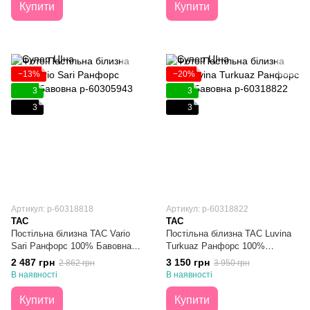
Купити
Купити
−13%
−20%
3
3
3
3
Артикул: p-60318818
Артикул: p-60318822
TAC
TAC
Постільна білизна TAC Vario
Постільна білизна TAC Luvina
Sari Ранфорс 100% Бавовна
Turkuaz Ранфорс 100%
Півтораспальна
Бавовна Євро
2 487 грн
3 150 грн
2 862 грн
3 950 грн
В наявності
В наявності
Купити
Купити