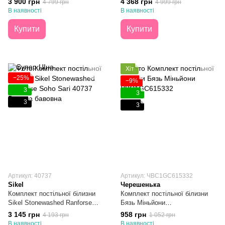
3 900 грн
4 368 грн
4 799 грн
4 999 грн
В наявності
В наявності
Купити
Купити
Хіт
−25%
−9%
3
3
3
3
Артикул: 40737
Артикул: ЧBC1GC615332
Sikel​​​​​​​
Черешенька
Комплект постільної білизни
Комплект постільної білизни
Sikel Stonewashed Ranforse
Бязь Міньйони
Soho Sari Євро
Півтораспальний
3 145 грн
958 грн
4 193 грн
1 052 грн
В наявності
В наявності