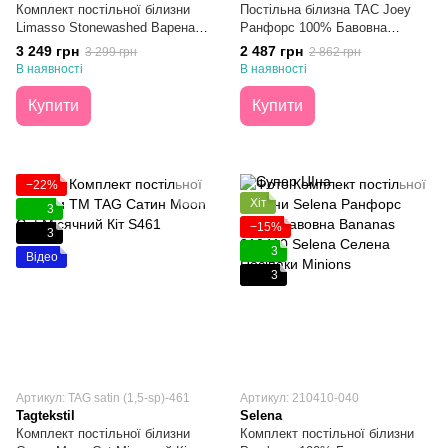
Комплект постільної білизни
Постільна білизна TAC Joey
Limasso Stonewashed Варена
Ранфорс 100% Бавовна
Бавовна Lemonade Євро
Півтораспальна
3 249 грн
2 487 грн
3 299 грн
2 862 грн
В наявності
В наявності
Купити
Купити
−22%
Хіт
3
−15%
3
3
Відео
3
Артикул: TAG satin (1,5-sp)-461
Артикул: 210410-040
Tagtekstil
Selena
Комплект постільної білизни
Комплект постільної білизни