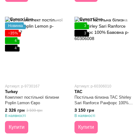
Новинка
3
−35%
3
4
4
Артикул: p-9730167
Артикул: p-60306010
Turkey
TAC
Комплект постільної білизни
Постільна білизна TAC Shirley
Poplin Lemon Євро
Sari Ranforce Ранфорс 100%
Бавовна Євро
2 326 грн
3 150 грн
3 599 грн
В наявності
В наявності
Купити
Купити