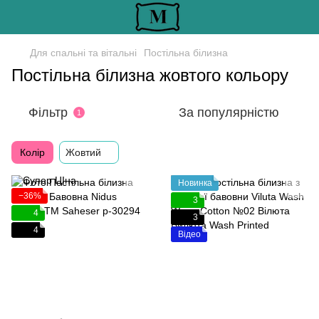
Для спальні та вітальні
Постільна білизна
Постільна білизна жовтого кольору
Фільтр
За популярністю
1
Колір
Жовтий
Новинка
−36%
3
4
3
4
Відео