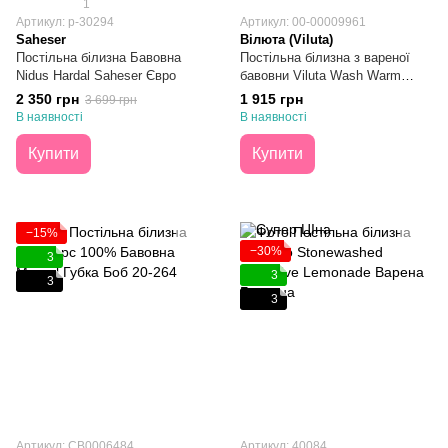
1
Артикул: p-30294
Артикул: 00-00009961
Saheser
Вілюта (Viluta)
Постільна білизна Бавовна
Постільна білизна з вареної
Nidus Hardal Saheser Євро
бавовни Viluta Wash Warm
Cotton №02 Двоспальна
2 350 грн
1 915 грн
3 699 грн
В наявності
В наявності
Купити
Купити
−15%
−30%
3
3
3
3
Артикул: CB0006484
Артикул: 40084