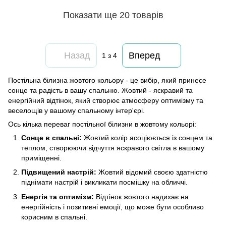
Показати ще 20 товарів
Назад
Вперед
1
з 4
Постільна білизна жовтого кольору - це вибір, який принесе
сонце та радість в вашу спальню. Жовтий - яскравий та
енергійний відтінок, який створює атмосферу оптимізму та
веселощів у вашому спальному інтер'єрі.
Ось кілька переваг постільної білизни в жовтому кольорі:
Сонце в спальні:
Жовтий колір асоціюється із сонцем та
теплом, створюючи відчуття яскравого світла в вашому
приміщенні.
Підвищений настрій:
Жовтий відомий своєю здатністю
піднімати настрій і викликати посмішку на обличчі.
Енергія та оптимізм:
Відтінок жовтого надихає на
енергійність і позитивні емоції, що може бути особливо
корисним в спальні.