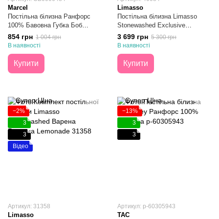
Marcel
Limasso
Постільна білизна Ранфорс
Постільна білизна Limasso
100% Бавовна Губка Боб
Stonewashed Exclusive
Підліткова
Lemonade Варена Бавовна
854 грн
3 699 грн
1 004 грн
5 300 грн
Євро
В наявності
В наявності
Купити
Купити
−2%
−13%
3
3
3
3
Відео
Артикул: 31358
Артикул: p-60305943
Limasso
TAC