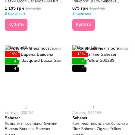
Сатин Moon Cat Місячний Кіт
Ранфорс 100% Бавовна
Півтораспальний
Bananas Підлітковий
1 195 грн
875 грн
1 541 грн
1 033 грн
В наявності
В наявності
Купити
Купити
−19%
−13%
4
4
4
4
2
1
Артикул: S30156
Артикул: S30289
Saheser
Saheser
Комплект постільної білизни
Комплект постільної білизни з
Варена Бавовна Saheser
Піке Saheser Zigzag Yellow
Jacquard Lucca Sari Євро
Євро