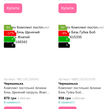
Купити
Купити
Хіт
Хіт
−17%
−9%
3
3
3
3
Артикул: ЧBC1GC168342
Артикул: ЧBBC1GC615335
Черешенька
Черешенька
Комплект постільної білизни
Комплект постільної білизни
Бязь Щенячий патруль Жовтий
Бязь Губка Боб
Півтораспальний
Півтораспальний
870 грн
958 грн
1 052 грн
1 052 грн
В наявності
В наявності