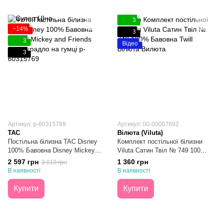
3
−14%
3
3
Відео
3
Артикул: p-60315769
Артикул: 00-00007692
TAC
Вілюта (Viluta)
Постільна білизна TAC Disney
Комплект постільної білизни
100% Бавовна Disney Mickey
Viluta Сатин Твіл № 749 100%
and Friends простирадло на
Бавовна Півтораспальний
2 597 грн
1 360 грн
3 010 грн
гумці Підліткова
В наявності
В наявності
Купити
Купити