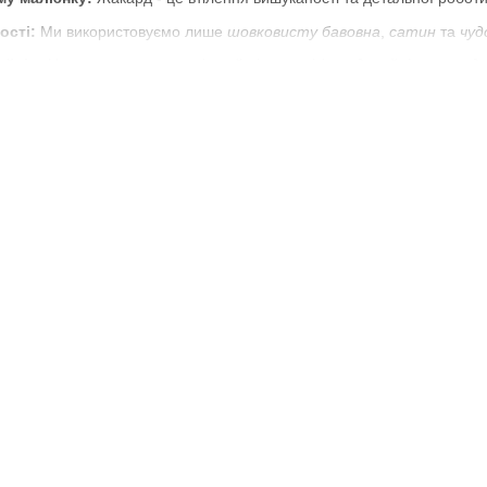
ості:
Ми використовуємо лише
шовковисту бавовна
,
сатин
та
чуд
айнів:
Наш асортимент розкішний різноманітістю
дизайнів
,
жакардо
.
й бренд, який створює шедеври класичного текстилю, включаючи роз
та красивими турецькими мереживами. Дозвольте
жакардовим пок
ara Home
 в кожній деталі
для ковдр
айнів та малюнків
а покривалах
алів
нів