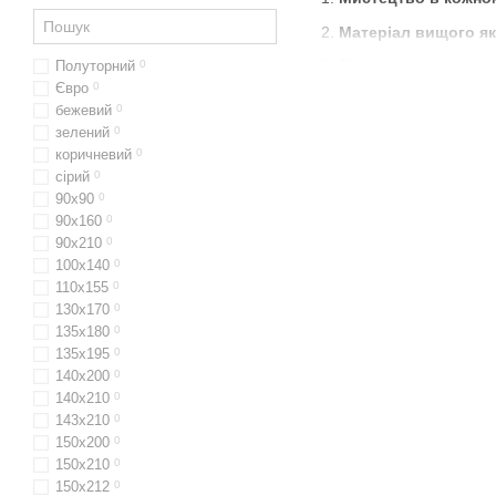
Матеріал вищого як
Різноманітність диз
Полуторний
0
Євро
0
найвишуканіші смаки
бежевий
0
Alara Home
- це турецьки
зелений
0
жакардовими малюнками 
коричневий
0
неперевершений шарм.
сірий
0
90x90
0
Жакардові ковдри Al
90x160
0
Мистецтво текстилю
90х210
0
100x140
0
Найкращі матеріали 
110х155
0
Різноманітність диз
130x170
0
135x180
0
Турецькі мережива н
135x195
0
Вишуканий дизайн
140x200
0
140x210
0
Вищий якість матері
143x210
0
Широкий вибір дизай
150x200
0
150x210
0
Турецькі мережива
150х212
0