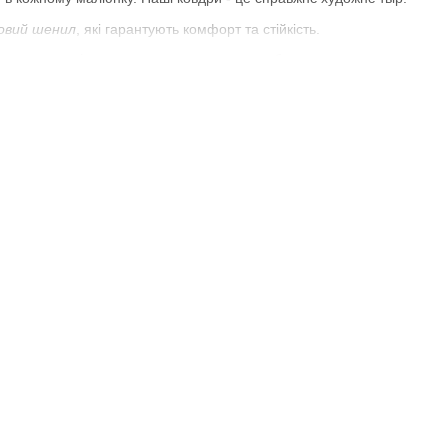
овий шенил
, які гарантують комфорт та стійкість.
вих малюнків
та
турецьких мережив
, щоб задовольнити
кішні бавовняні, сатинові та шенилові покривала з
ривалам Alara Home
прикрасити ваш дім та додати в нього