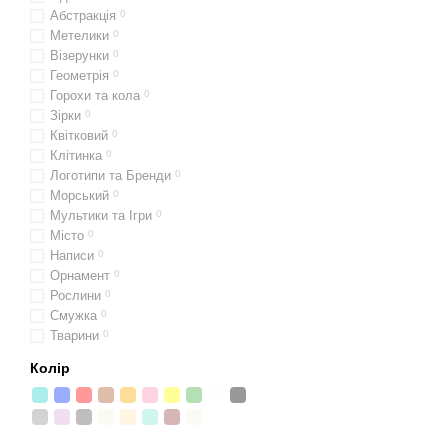
Абстракція
0
Метелики
0
Візерунки
0
Геометрія
0
Горохи та кола
0
Зірки
0
Квітковий
0
Клітинка
0
Логотипи та Бренди
0
Морський
0
Мультики та Ігри
0
Місто
0
Написи
0
Орнамент
0
Рослини
0
Смужка
0
Тварини
0
Колір