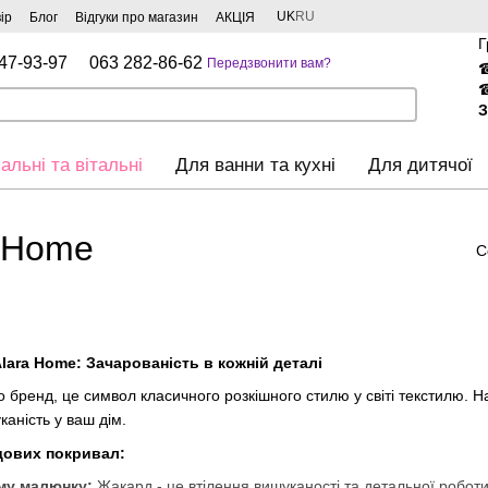
UK
RU
ір
Блог
Відгуки про магазин
АКЦІЯ
Г
47-93-97
063 282-86-62
Передзвонити вам?
З
альні та вітальні
Для ванни та кухні
Для дитячої
a Home
С
ara Home: Зачарованість в кожній деталі
о бренд, це символ класичного розкішного стилю у світі текстилю. 
каність у ваш дім.
дових покривал:
му малюнку:
Жакард - це втілення вишуканості та детальної роботи