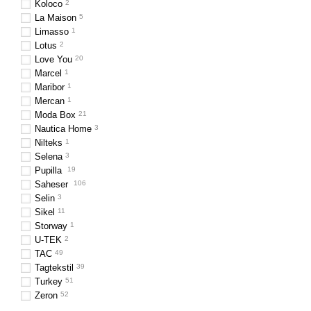
Koloco
2
La Maison
5
Limasso
1
Lotus
2
Love You
20
Marcel
1
Maribor
1
Mercan
1
Moda Box
21
Nautica Home
3
Nilteks
1
Selena
3
Pupilla
19
Saheser
106
Selin
3
Sikel​​​​​​​
11
Storway
1
U-TEK
2
TAC
49
Tagtekstil
39
Turkey
51
Zeron
52