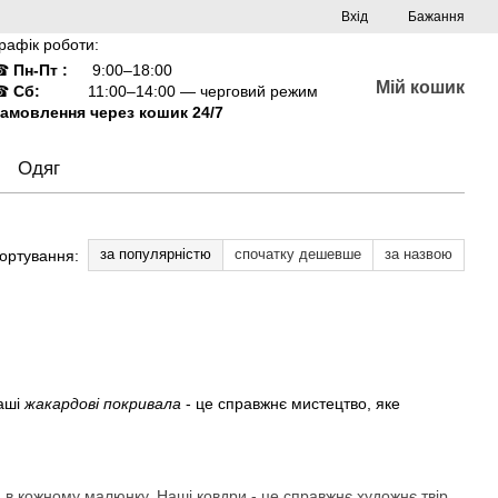
Вхід
Бажання
рафік роботи:
☎
Пн-Пт :
9:00–18:00
Мій кошик
☎
Сб:
11:00–14:00 — черговий режим
амовлення через кошик 24/7
Одяг
за популярністю
спочатку дешевше
за назвою
ортування:
Наші
жакардові покривала
- це справжнє мистецтво, яке
 в кожному малюнку. Наші ковдри - це справжнє художнє твір.