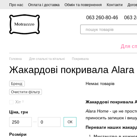
Перейти до основного контенту
Про нас
Оплата і доставка
Обмін та повернення
Контакти
Догов
063 260-80-46
063 2
Для сп
Головна
Для спальні та вітальні
Покривала
Жакардові покривала Alar
Немає товарів
Бренд:
Очистити фільтр
Жакардові покривала Al
Хіт
0
Alara Home
- це не прост
Ціна, грн
приносить затишок і вишу
Від Ціна, грн
До Ціна, грн
ОК
Переваги наших жакар
Розміри
Мистецтво в кожно