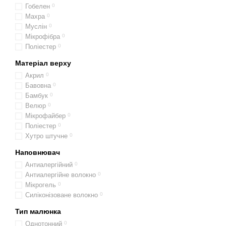
Гобелен
0
Махра
0
Муслін
0
Мікрофібра
0
Поліестер
0
Матеріал верху
Акрил
0
Бавовна
0
Бамбук
0
Велюр
0
Мікрофайбер
0
Поліестер
0
Хутро штучне
0
Наповнювач
Антиалергійний
0
Антиалергійне волокно
0
Мікрогель
0
Силіконізоване волокно
0
Тип малюнка
Однотонний
0