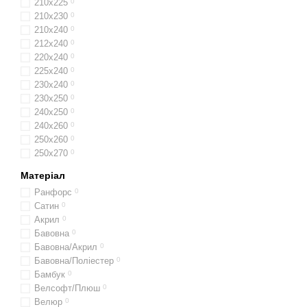
210х225
0
210х230
0
210х240
0
212x240
0
220x240
0
225х240
0
230х240
0
230x250
0
240х250
0
240x260
0
250x260
0
250х270
0
Матеріал
Ранфорс
0
Сатин
0
Акрил
0
Бавовна
0
Бавовна/Акрил
0
Бавовна/Поліестер
0
Бамбук
0
Велсофт/Плюш
0
Велюр
0