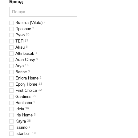
Бренд
Вілюта (Viluta)
9
Прованс
2
Руно
35
ТЕП
17
Aksu
5
Altinbasak
1
Aran Clasy
9
Arya
16
Barine
3
Enlora Home
2
Eponj Home
13
First Choice
12
Gardines
29
Hanibaba
1
Ideia
36
Iris Home
3
Kayra
38
Issimo
7
Istanbul
10