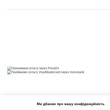
© 2014—2026
Motrazzzo — Затишний магазин домашнього текстилю
Приймаємо до оплати
Мобільна версія
Ми дбаємо про вашу конфіденційність