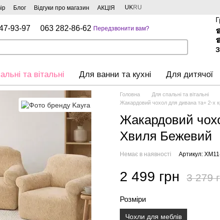
UK
RU
ір
Блог
Відгуки про магазин
АКЦІЯ
Г
47-93-97
063 282-86-62
Передзвонити вам?
З
альні та вітальні
Для ванни та кухні
Для дитячої
Головна
Для спальні та вітальні
Жакардовий чохол для дивана та+ 2-х 
Жакардовий чохо
Хвиля Бежевий
Немає в наявності
Артикул: ХМ11
2 499 грн
3 279 
Розміри
Чохли для меблів