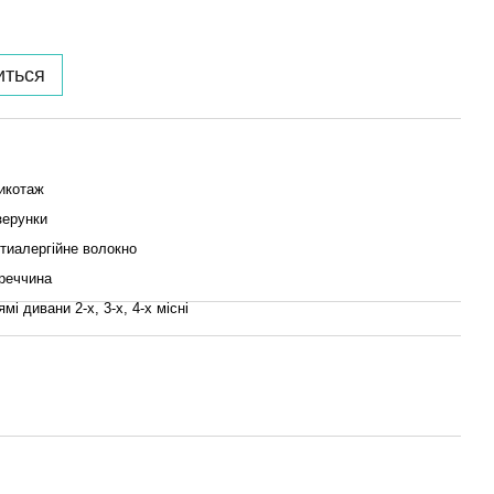
иться
икотаж
зерунки
тиалергійне волокно
реччина
ямі дивани 2-х, 3-х, 4-х місні