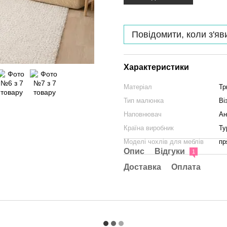
Повідомити, коли з'яв
Характеристики
Матеріал
Тр
Тип малюнка
Ві
Наповнювач
Ан
Країна виробник
Ту
Моделі чохлів для меблів
пр
Опис
Відгуки
1
Доставка
Оплата