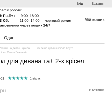
Вхід
Бажання
рафік роботи:
☎
Пн-Пт :
9:00–18:00
Мій кошик
☎
Сб:
11:00–14:00 — черговий режим
амовлення через кошик 24/7
Одяг
Чохли на диван і крісла
Чохли на диван і крісла Kayra
крісел Хвиля Бежевий
л для дивана та+ 2-х крісел
-52
1 відгук
грн
В бажання