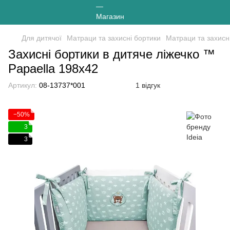
Для дитячої
Матраци та захисні бортики
Матраци та захисні
Захисні бортики в дитяче ліжечко ™
Papaella 198х42
Артикул:
08-13737*001
1 відгук
−50%
3
3