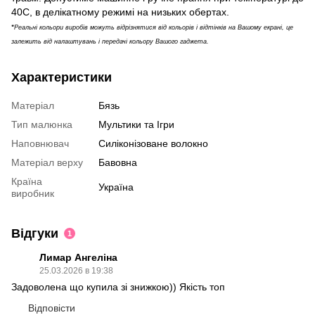
40С, в делікатному режимі на низьких обертах.
*
Реальні кольори виробів можуть відрізнятися від кольорів і відтінків на Вашому екрані, це
залежить від налаштувань і передачі кольору Вашого гаджета.
Характеристики
Матеріал
Бязь
Тип малюнка
Мультики та Ігри
Наповнювач
Силіконізоване волокно
Матеріал верху
Бавовна
Країна
Україна
виробник
Відгуки
1
Лимар Ангеліна
25.03.2026 в 19:38
Задоволена що купила зі знижкою)) Якість топ
Відповісти