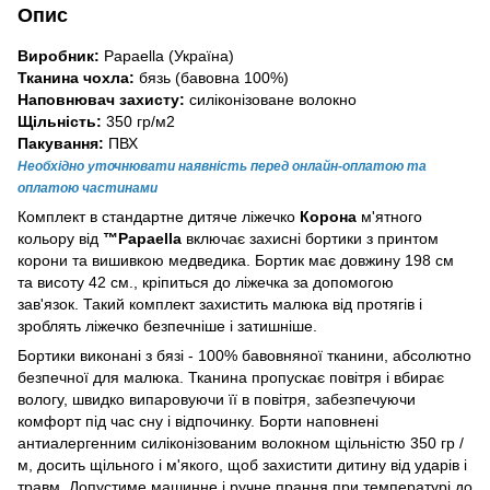
Опис
Виробник:
Papaella (Україна)
Тканина чохла:
бязь (бавовна 100%)
Наповнювач захисту:
силіконізоване волокно
Щільність:
350 гр/м2
Пакування:
ПВХ
Необхідно уточнювати наявність перед онлайн-оплатою та
оплатою частинами
Комплект в стандартне дитяче ліжечко
Корона
м'ятного
кольору від
™Papaella
включає захисні бортики з принтом
корони та вишивкою медведика. Бортик має довжину 198 см
та висоту 42 см., кріпиться до ліжечка за допомогою
зав'язок. Такий комплект захистить малюка від протягів і
зроблять ліжечко безпечніше і затишніше.
Бортики виконані з бязі - 100% бавовняної тканини, абсолютно
безпечної для малюка. Тканина пропускає повітря і вбирає
вологу, швидко випаровуючи її в повітря, забезпечуючи
комфорт під час сну і відпочинку. Борти наповнені
антиалергенним силіконізованим волокном щільністю 350 гр /
м, досить щільного і м'якого, щоб захистити дитину від ударів і
травм. Допустиме машинне і ручне прання при температурі до