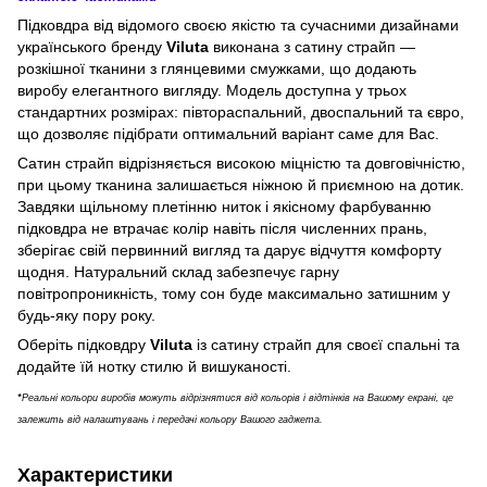
Підковдра від відомого своєю якістю та сучасними дизайнами
українського бренду
Viluta
виконана з сатину страйп —
розкішної тканини з глянцевими смужками, що додають
виробу елегантного вигляду. Модель доступна у трьох
стандартних розмірах: півтораспальний, двоспальний та євро,
що дозволяє підібрати оптимальний варіант саме для Вас.
Сатин страйп відрізняється високою міцністю та довговічністю,
при цьому тканина залишається ніжною й приємною на дотик.
Завдяки щільному плетінню ниток і якісному фарбуванню
підковдра не втрачає колір навіть після численних прань,
зберігає свій первинний вигляд та дарує відчуття комфорту
щодня. Натуральний склад забезпечує гарну
повітропроникність, тому сон буде максимально затишним у
будь-яку пору року.
Оберіть підковдру
Viluta
із сатину страйп для своєї спальні та
додайте їй нотку стилю й вишуканості.
*
Реальні кольори виробів можуть відрізнятися від кольорів і відтінків на Вашому екрані, це
залежить від налаштувань і передачі кольору Вашого гаджета.
Характеристики