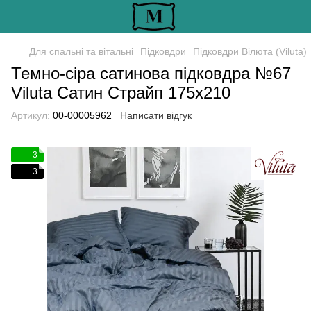
Для спальні та вітальні
Підковдри
Підковдри Вілюта (Viluta)
Темно-сіра сатинова підковдра №67
Viluta Сатин Страйп 175x210
Артикул:
00-00005962
Написати відгук
3
3