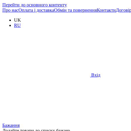
Перейти до основного контенту
Про нас
Оплата і доставка
Обмін та повернення
Контакти
Догові
UK
RU
Вхід
Бажання
Додайте товари до списку бажань