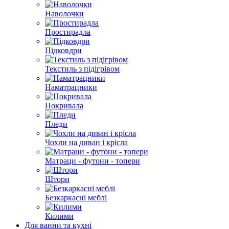
Наволочки
Простирадла
Підковдри
Текстиль з підігрівом
Наматрацники
Покривала
Пледи
Чохли на диван і крісла
Матраци - футони - топери
Штори
Безкаркасні меблі
Килими
Для ванни та кухні