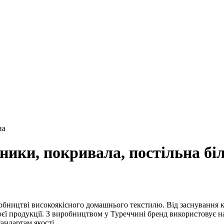
на
шники, покривала, постільна бі
обництві високоякісного домашнього текстилю. Від заснування ко
оєї продукції. З виробництвом у Туреччині бренд використовує на
андартам якості.