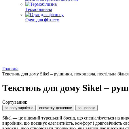
Термобілизна
Одяг для фітнесу
Головна
Текстиль для дому Sikel – рушники, покривала, постільна білиз
Текстиль для дому Sikel – ру
Сортування:
за популярністю
спочатку дешевше
за назвою
Sikel — це відомий турецький бренд, що спеціалізується на вир
виробник, що поєднує елегантність, комфорт і довговічність св
волокна, щоб створювати продукцію, яка відповідає високим ст