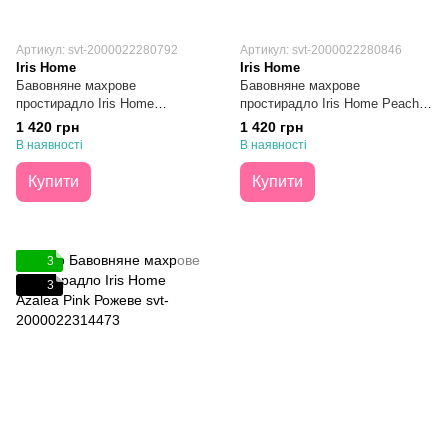
Артикул: svt-2000022280792
Артикул: svt-2000022280846
Iris Home
Iris Home
Бавовняне махрове
Бавовняне махрове
простирадло Iris Home
простирадло Iris Home Peach
Renaissance Rose Темно
Персикове 190х220
1 420 грн
1 420 грн
Рожеве 190х220
В наявності
В наявності
Купити
Купити
3
3