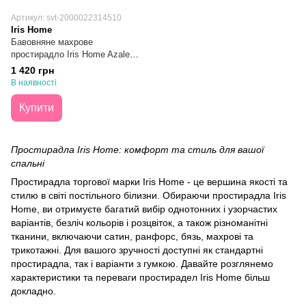
Артикул: svt-2000022314510
Iris Home
Бавовняне махрове
простирадло Iris Home Azalea
Pink Рожеве 190х220
1 420 грн
В наявності
Купити
Простирадла Iris Home: комфорт та стиль для вашої
спальні
Простирадла торгової марки Iris Home - це вершина якості та
стилю в світі постільного білизни. Обираючи простирадла Iris
Home, ви отримуєте багатий вибір однотонних і узорчастих
варіантів, безліч кольорів і розцвіток, а також різноманітні
тканини, включаючи сатин, ранфорс, бязь, махрові та
трикотажні. Для вашого зручності доступні як стандартні
простирадла, так і варіанти з гумкою. Давайте розглянемо
характеристики та переваги простирадел Iris Home більш
докладно.