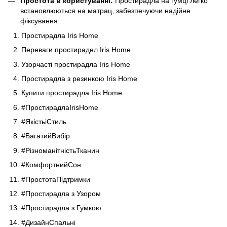
Простота в користуванні:
Простирадла на гумці легко
встановлюються на матрац, забезпечуючи надійне
фіксування.
Простирадла Iris Home
Переваги простирадел Iris Home
Узорчасті простирадла Iris Home
Простирадла з резинкою Iris Home
Купити простирадла Iris Home
#ПростирадлаIrisHome
#ЯкістьіСтиль
#БагатийВибір
#РізноманітністьТканин
#КомфортнийСон
#ПростотаПідтримки
#Простирадла з Узором
#Простирадла з Гумкою
#ДизайнСпальні