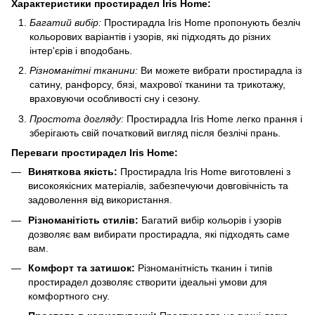
Характеристики простирадел Iris Home:
Багатий вибір:
Простирадла Iris Home пропонують безліч
кольорових варіантів і узорів, які підходять до різних
інтер'єрів і вподобань.
Різноманітні тканини:
Ви можете вибрати простирадла із
сатину, ранфорсу, бязі, махрової тканини та трикотажу,
враховуючи особливості сну і сезону.
Простота догляду:
Простирадла Iris Home легко прання і
зберігають свій початковий вигляд після безлічі прань.
Переваги простирадел Iris Home:
Виняткова якість:
Простирадла Iris Home виготовлені з
високоякісних матеріалів, забезпечуючи довговічність та
задоволення від використання.
Різноманітість стилів:
Багатий вибір кольорів і узорів
дозволяє вам вибирати простирадла, які підходять саме
вам.
Комфорт та затишок:
Різноманітність тканин і типів
простирадел дозволяє створити ідеальні умови для
комфортного сну.